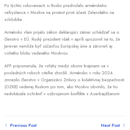
Po týchto rokovaniach si Rusko predvolalo arménskeho
veľvyslanca v Moskve na protest proti účasti Zelenského na
schôdzke.
Arménsko vlani prijalo zákon deklarujúci zámer uchádzať sa o
členstvo v EÚ. Ruský prezident však v apríli upozornil na to, že
Jerevan nemôže byť súčasťou Európskej únie a zároveň aj
colného bloku vedeného Moskvou.
AFP pripomenula, že vzťahy medzi obomi krajinami sa v
posledných rokoch citeľne zhoršili. Arménsko v roku 2024
zmrazilo členstvo v Organizácii Zmluvy o kolektívnej bezpečnosti
(OZKB) vedenej Ruskom po tom, ako Moskvu obvinilo, že ho
nedokázala ochrániť v ozbrojenom konflikte s Azerbajdžanom.
Previous Post
Next Post