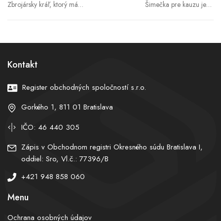
Zbrojársky kráľ, ktorý má
Šimečka pre kauzu jeho
blízko k Robertovi
matky neodstúpi: Syn za
Kaliňákovi, je v úzkych:
rodičov nezodpovedá.
Príbeh miliardového pádu,
Šutaj Eštok: Je to kauza
ktorý sleduje celá Európa
opozície
Kontakt
Register obchodných spoločností s.r.o.
Gorkého 1, 811 01 Bratislava
IČO: 46 440 305
Zápis v Obchodnom registri Okresného súdu Bratislava I,
oddiel: Sro, Vl.č.: 77396/B
+421 948 858 060
Menu
Ochrana osobných údajov