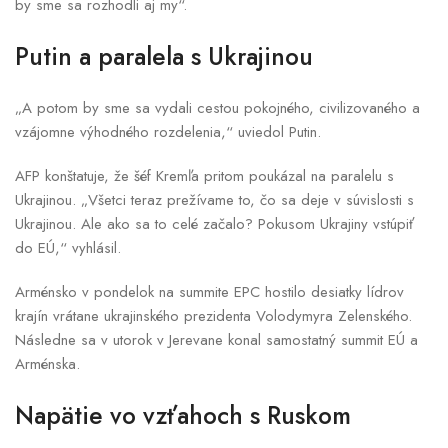
by sme sa rozhodli aj my“.
Putin a paralela s Ukrajinou
„A potom by sme sa vydali cestou pokojného, civilizovaného a
vzájomne výhodného rozdelenia,“ uviedol Putin.
AFP konštatuje, že šéf Kremľa pritom poukázal na paralelu s
Ukrajinou. „Všetci teraz prežívame to, čo sa deje v súvislosti s
Ukrajinou. Ale ako sa to celé začalo? Pokusom Ukrajiny vstúpiť
do EÚ,“ vyhlásil.
Arménsko v pondelok na summite EPC hostilo desiatky lídrov
krajín vrátane ukrajinského prezidenta Volodymyra Zelenského.
Následne sa v utorok v Jerevane konal samostatný summit EÚ a
Arménska.
Napätie vo vzťahoch s Ruskom