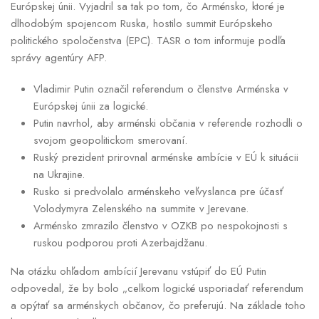
Európskej únii. Vyjadril sa tak po tom, čo Arménsko, ktoré je
dlhodobým spojencom Ruska, hostilo summit Európskeho
politického spoločenstva (EPC). TASR o tom informuje podľa
správy agentúry AFP.
Vladimir Putin označil referendum o členstve Arménska v
Európskej únii za logické.
Putin navrhol, aby arménski občania v referende rozhodli o
svojom geopolitickom smerovaní.
Ruský prezident prirovnal arménske ambície v EÚ k situácii
na Ukrajine.
Rusko si predvolalo arménskeho veľvyslanca pre účasť
Volodymyra Zelenského na summite v Jerevane.
Arménsko zmrazilo členstvo v OZKB po nespokojnosti s
ruskou podporou proti Azerbajdžanu.
Na otázku ohľadom ambícií Jerevanu vstúpiť do EÚ Putin
odpovedal, že by bolo „celkom logické usporiadať referendum
a opýtať sa arménskych občanov, čo preferujú. Na základe toho