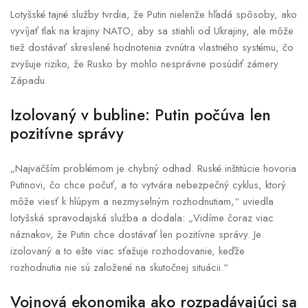
Lotyšské tajné služby tvrdia, že Putin nielenže hľadá spôsoby, ako
vyvíjať tlak na krajiny NATO, aby sa stiahli od Ukrajiny, ale môže
tiež dostávať skreslené hodnotenia zvnútra vlastného systému, čo
zvyšuje riziko, že Rusko by mohlo nesprávne posúdiť zámery
Západu.
Izolovaný v bubline: Putin počúva len
pozitívne správy
„Najväčším problémom je chybný odhad. Ruské inštitúcie hovoria
Putinovi, čo chce počuť, a to vytvára nebezpečný cyklus, ktorý
môže viesť k hlúpym a nezmyselným rozhodnutiam,“ uviedla
lotyšská spravodajská služba a dodala: „Vidíme čoraz viac
náznakov, že Putin chce dostávať len pozitívne správy. Je
izolovaný a to ešte viac sťažuje rozhodovanie, keďže
rozhodnutia nie sú založené na skutočnej situácii.“
Vojnová ekonomika ako rozpadávajúci sa