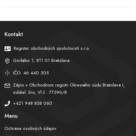
priamo na ceste, v putách
Kočnerových motákoch a
skončil ďalší obvinený z
hovoroch z cely:
akcie Urus. Polícia poľuje
Obžalovaný cez ne podľa
na medzinárodný drogový
svedka maskoval kontakty
gang
so Zsuzsovou
Kontakt
Register obchodných spoločností s.r.o.
Gorkého 1, 811 01 Bratislava
IČO: 46 440 305
Zápis v Obchodnom registri Okresného súdu Bratislava I,
oddiel: Sro, Vl.č.: 77396/B
+421 948 858 060
Menu
Ochrana osobných údajov