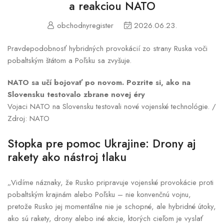
a reakciou NATO
obchodnyregister
2026.06.23.
Pravdepodobnosť hybridných provokácií zo strany Ruska voči
pobaltským štátom a Poľsku sa zvyšuje.
NATO sa učí bojovať po novom. Pozrite si, ako na
Slovensku testovalo zbrane novej éry
Vojaci NATO na Slovensku testovali nové vojenské technológie. /
Zdroj: NATO
Stopka pre pomoc Ukrajine: Drony aj
rakety ako nástroj tlaku
„Vidíme náznaky, že Rusko pripravuje vojenské provokácie proti
pobaltským krajinám alebo Poľsku – nie konvenčnú vojnu,
pretože Rusko jej momentálne nie je schopné, ale hybridné útoky,
ako sú rakety, drony alebo iné akcie, ktorých cieľom je vyslať