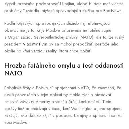
signál: prestaňte podporovať Ukrajinu, alebo budete mať vlastné
problémy,“ uviedla lotyšská spravodajská služba pre Fox News.
Podľa lotyšských spravodajských služieb najnaliehavejšou
obavou nie je to, či je Moskva pripravená na totálnu vojnu
s Organizáciou Severoatlantickej zmluvy (NATO), ale to, že ruský
prezident
Vladimir Putin
by sa mohol prepočítať, pretože jeho
okolie ho kŕmi verziou reality, ktorú chce počuť.
Hrozba fatálneho omylu a test oddanosti
NATO
Pobaltské štáty a Poľsko sú spojencami NATO, čo znamená, že
ruská provokácia v tejto oblasti by mohla rýchlo otestovať
zmluvné záväzky Ameriky a viesť k širšej konfrontácii. Tieto
správy tiež prichádzajú v čase, keď Washington a jeho spojenci
zvažujú, ako ďaleko zájsť v podpore Ukrajiny a sprísnení sankcií
voči Moskve.