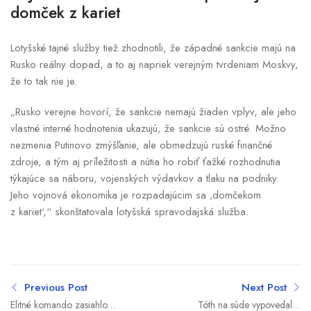
domček z kariet
Lotyšské tajné služby tiež zhodnotili, že západné sankcie majú na
Rusko reálny dopad, a to aj napriek verejným tvrdeniam Moskvy,
že to tak nie je.
„Rusko verejne hovorí, že sankcie nemajú žiaden vplyv, ale jeho
vlastné interné hodnotenia ukazujú, že sankcie sú ostré. Možno
nezmenia Putinovo zmýšľanie, ale obmedzujú ruské finančné
zdroje, a tým aj príležitosti a nútia ho robiť ťažké rozhodnutia
týkajúce sa náboru, vojenských výdavkov a tlaku na podniky.
Jeho vojnová ekonomika je rozpadajúcim sa ‚domčekom
z kariet‘,“ skonštatovala lotyšská spravodajská služba.
Previous Post
Next Post
Elitné komando zasiahlo
Tóth na súde vypovedal o