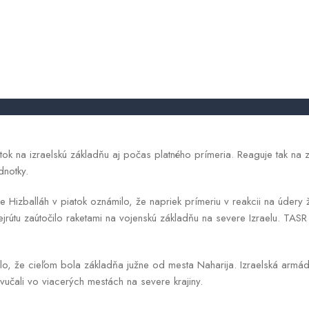
News
alláhu zasiahol vojenskú základňu
obchodnyregister
2026.05.08.
útok na izraelskú základňu aj počas platného prímeria. Reaguje tak na 
jednotky.
tie Hizballáh v piatok oznámilo, že napriek prímeriu v reakcii na údery 
jrútu zaútočilo raketami na vojenskú základňu na severe Izraelu. TASR
dlo, že cieľom bola základňa južne od mesta Naharija. Izraelská armá
vučali vo viacerých mestách na severe krajiny.