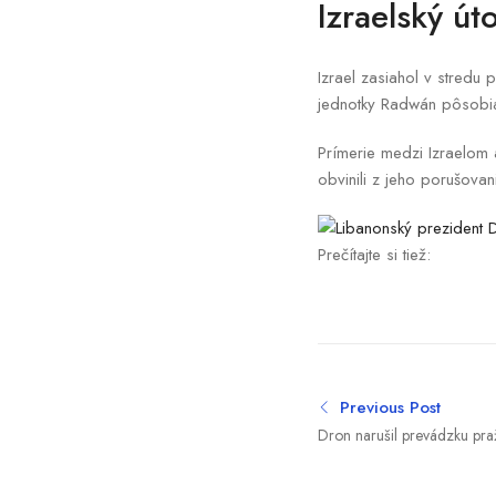
Izraelský ú
Izrael zasiahol v stredu p
jednotky Radwán pôsobia
Prímerie medzi Izraelom
obvinili z jeho porušova
Prečítajte si tiež:
Previous Post
Dron narušil prevádzku praž
zadržala podozrivého muž