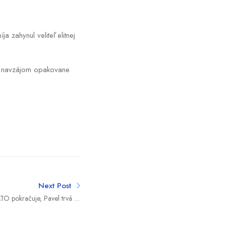
a zahynul veliteľ elitnej
sa navzájom opakovane
Next Post
O pokračuje, Pavel trvá na
jeho podriadený,“ ohradil sa
Babiš po kritike za meškanie