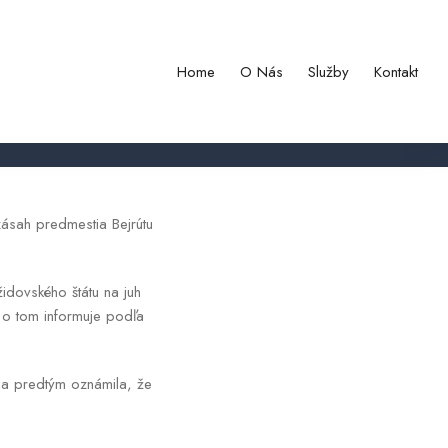
 v severnom Izraeli
Home
O Nás
Služby
Kontakt
zásah predmestia Bejrútu
židovského štátu na juh
 o tom informuje podľa
da predtým oznámila, že