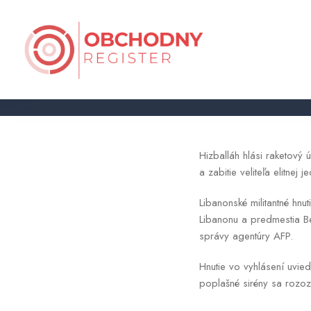
Raketový útok Hizb
Hizballáh hlási raketový 
a zabitie veliteľa elitnej 
Libanonské militantné hnu
Libanonu a predmestia Be
správy agentúry AFP.
Hnutie vo vyhlásení uvie
poplašné sirény sa rozoz