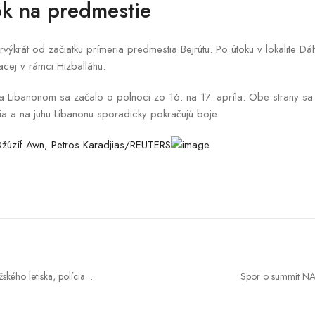
tok na predmestie
rvýkrát od začiatku prímeria predmestia Bejrútu. Po útoku v lokalite Dáhíj
cej v rámci Hizballáhu.
 a Libanonom sa začalo o polnoci zo 16. na 17. apríla. Obe strany 
nia a na juhu Libanonu sporadicky pokračujú boje.
ského letiska, polícia
Spor o summit NAT
a
účasti. „Nie som 