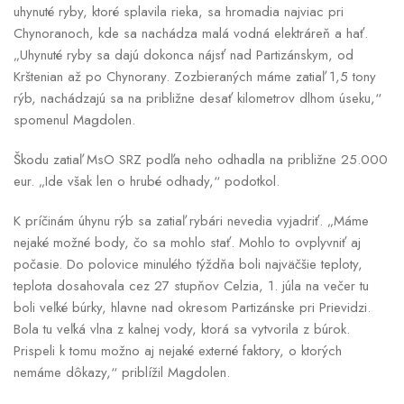
uhynuté ryby, ktoré splavila rieka, sa hromadia najviac pri
Chynoranoch, kde sa nachádza malá vodná elektráreň a hať.
„Uhynuté ryby sa dajú dokonca nájsť nad Partizánskym, od
Krštenian až po Chynorany. Zozbieraných máme zatiaľ 1,5 tony
rýb, nachádzajú sa na približne desať kilometrov dlhom úseku,“
spomenul Magdolen.
Škodu zatiaľ MsO SRZ podľa neho odhadla na približne 25.000
eur. „Ide však len o hrubé odhady,“ podotkol.
K príčinám úhynu rýb sa zatiaľ rybári nevedia vyjadriť. „Máme
nejaké možné body, čo sa mohlo stať. Mohlo to ovplyvniť aj
počasie. Do polovice minulého týždňa boli najväčšie teploty,
teplota dosahovala cez 27 stupňov Celzia, 1. júla na večer tu
boli veľké búrky, hlavne nad okresom Partizánske pri Prievidzi.
Bola tu veľká vlna z kalnej vody, ktorá sa vytvorila z búrok.
Prispeli k tomu možno aj nejaké externé faktory, o ktorých
nemáme dôkazy,“ priblížil Magdolen.