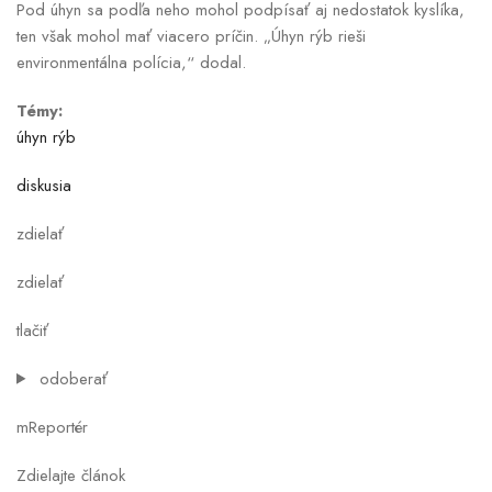
Pod úhyn sa podľa neho mohol podpísať aj nedostatok kyslíka,
ten však mohol mať viacero príčin. „Úhyn rýb rieši
environmentálna polícia,“ dodal.
Témy:
úhyn rýb
diskusia
zdielať
zdielať
tlačiť
odoberať
mReportér
Zdielajte článok