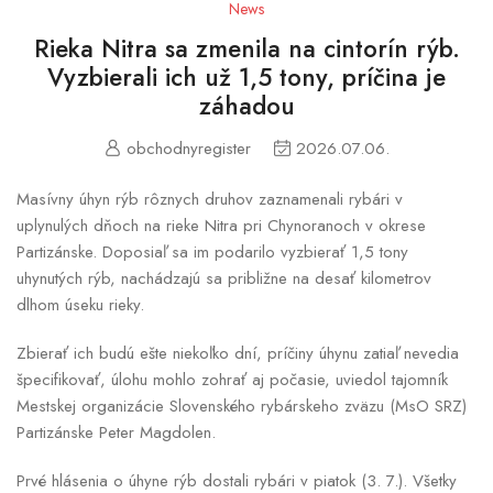
News
Rieka Nitra sa zmenila na cintorín rýb.
Vyzbierali ich už 1,5 tony, príčina je
záhadou
obchodnyregister
2026.07.06.
Masívny úhyn rýb rôznych druhov zaznamenali rybári v
uplynulých dňoch na rieke Nitra pri Chynoranoch v okrese
Partizánske. Doposiaľ sa im podarilo vyzbierať 1,5 tony
uhynutých rýb, nachádzajú sa približne na desať kilometrov
dlhom úseku rieky.
Zbierať ich budú ešte niekoľko dní, príčiny úhynu zatiaľ nevedia
špecifikovať, úlohu mohlo zohrať aj počasie, uviedol tajomník
Mestskej organizácie Slovenského rybárskeho zväzu (MsO SRZ)
Partizánske Peter Magdolen.
Prvé hlásenia o úhyne rýb dostali rybári v piatok (3. 7.). Všetky