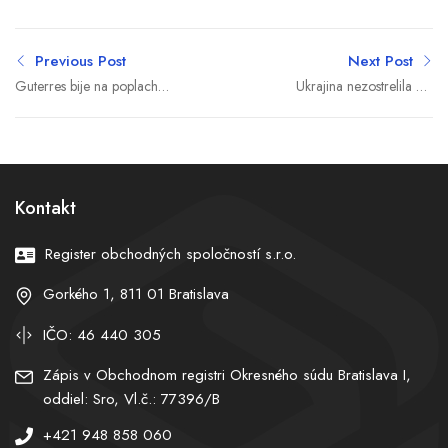
Previous Post
Next Post
Guterres bije na poplach
Ukrajina nezostrelila ani
pred umelou inteligenciou.
jednu balistickú raketu.
Varuje, že vývoj už nik
Obrancovia vysvetľujú, čo
nestíha a žiada prísnu
sa stalo
reguláciu
Kontakt
Register obchodných spoločností s.r.o.
Gorkého 1, 811 01 Bratislava
IČO: 46 440 305
Zápis v Obchodnom registri Okresného súdu Bratislava I,
oddiel: Sro, Vl.č.: 77396/B
+421 948 858 060