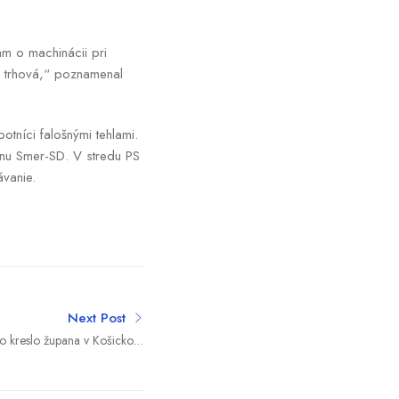
am o machinácii pri
e trhová,“ poznamenal
otníci falošnými tehlami.
ranu Smer-SD. V stredu PS
ávanie.
Next Post
 o kreslo župana v Košickom
rbaľová sa vzdala v prospech
Mariána Porvažníka