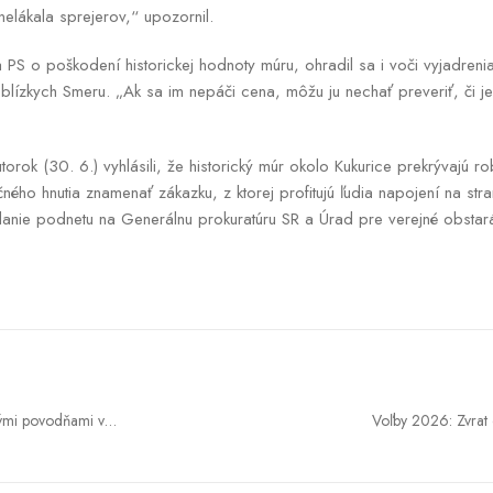
nelákala sprejerov,“ upozornil.
 PS o poškodení historickej hodnoty múru, ohradil sa i voči vyjadreni
blízkych Smeru. „Ak sa im nepáči cena, môžu ju nechať preveriť, či j
torok (30. 6.) vyhlásili, že historický múr okolo Kukurice prekrývajú rob
čného hnutia znamenať zákazku, z ktorej profitujú ľudia napojení na st
danie podnetu na Generálnu prokuratúru SR a Úrad pre verejné obstar
ými povodňami v
Voľby 2026: Zvrat
 a západe Slovenska
kraji. Lucia Gu