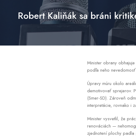
Robert Kaliňák sa bráni kriti
Minister obrany obhajuje 
podľa neho nevedomosť 
Úpravy múru okolo areálu
demotivovať sprejerov. P
(Smer-SD). Zároveň odmiet
interpretácie, rovnako i
Minister vysvetlil, že pr
renováciách — nehomogén
zjednotení plochy padla p