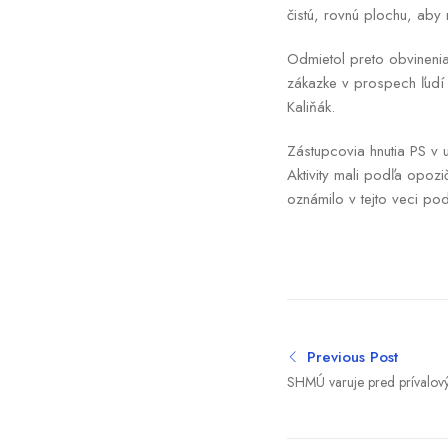
čistú, rovnú plochu, aby 
Odmietol preto obvinenia
zákazke v prospech ľudí 
Kaliňák.
Zástupcovia hnutia PS v u
Aktivity mali podľa opozi
oznámilo v tejto veci po
Previous Post
SHMÚ varuje pred prívalov
piatich okresoch na severe