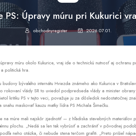
ke PS: Úpravy múru pri Kukurici vr
obchodnyregister
2026.07.01.
úpravy múru okolo Kukurice, vraj ide o technickú nutnosť aj ochranu pred
a politická hra.
 budovy bývalého internátu Hviezda známeho ako Kukurica v Bratislav
o rokovaní vlády SR to uviedol podpredseda vlády a minister obrany
ol kritiku PS v tejto veci, považuje ju za dôsledok nedostatočnej znal
 za snahu maskovať kauzu matky lídra PS Michala Šimečku.
áce na múre mali najskôr zjednotiť — z hľadiska stavebných materiálov 
nu plochu. „Nedá sa len tak vybrúsiť a zachrániť v pôvodnej podob
odľa neho otázka, či nebude stena terčom grafiti. „Preto prišiel nápad