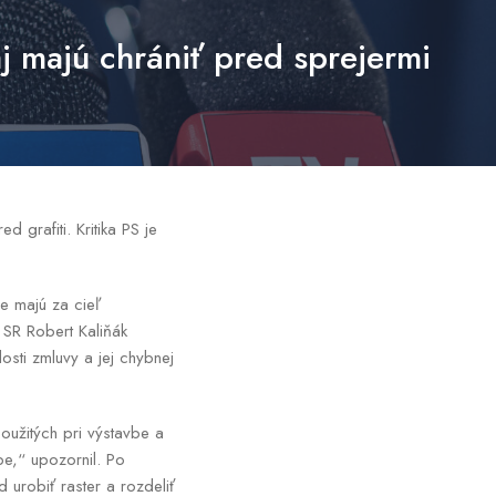
aj majú chrániť pred sprejermi
 grafiti. Kritika PS je
e majú za cieľ
 SR Robert Kaliňák
osti zmluvy a jej chybnej
použitých pri výstavbe a
e,“ upozornil. Po
 urobiť raster a rozdeliť