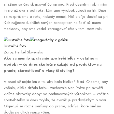
snažíme sa čas skracovať čo najviac. Pred desiatimi rokmi nám
trvalo až dva a pol roka, kým sme výrobok uviedli na trh. Dnes
sa rozprávame o roku, niekedy menej. Náš cieľ je dostať sa pri
tých najjednoduchších nových konceptoch na šesť až osem
mesiacov, aby sme vedeli zareagovať ešte v tom istom roku.
3fotky v galérii
Ilustračné foto
Zdroj: Henkel Slovensko
Ako sa menilo správanie spotrebiteľov v ostatnom
období – čo dnes skutočne čakajú od produktov na
pranie, starostlivosť o vlasy či styling?
V praní už nejde len o to, aby bola bielizeň čistá. Chceme, aby
voňala, dlhšie držala farbu, zachovala tvar. Práve pri aviváži
vidíme obrovský dopyt po parfumovaných výrobkoch – väčšina
spotrebiteľov si dnes zvykla, že aviváž je predovšetkým o vôni.
Objavujú sa rôzne parfumy do prania, aditíva, ktoré bielizni
dodávajú dlhotrvajúcu vôňu.