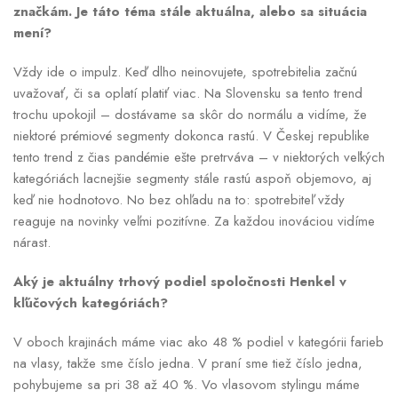
značkám. Je táto téma stále aktuálna, alebo sa situácia
mení?
Vždy ide o impulz. Keď dlho neinovujete, spotrebitelia začnú
uvažovať, či sa oplatí platiť viac. Na Slovensku sa tento trend
trochu upokojil – dostávame sa skôr do normálu a vidíme, že
niektoré prémiové segmenty dokonca rastú. V Českej republike
tento trend z čias pandémie ešte pretrváva – v niektorých veľkých
kategóriách lacnejšie segmenty stále rastú aspoň objemovo, aj
keď nie hodnotovo. No bez ohľadu na to: spotrebiteľ vždy
reaguje na novinky veľmi pozitívne. Za každou inováciou vidíme
nárast.
Aký je aktuálny trhový podiel spoločnosti Henkel v
kľúčových kategóriách?
V oboch krajinách máme viac ako 48 % podiel v kategórii farieb
na vlasy, takže sme číslo jedna. V praní sme tiež číslo jedna,
pohybujeme sa pri 38 až 40 %. Vo vlasovom stylingu máme