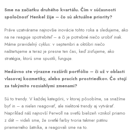
Sme na začiatku druhého kvartálu. Čím v súčasnosti
spoločnosť Henkel žije – čo sú aktuálne priority?
Práve uzatvárame najnovšie inovácie tohto roka a sledujeme, ako
na ne reaguje spotrebiteľ – a či je potrebné niečo urobiť inak.
Máme pravidelný cyklus: v septembri a októbri niečo
naštartujeme a teraz je presne ten čas, keď zisťujeme, ako
stratégia, ktorú sme spustili, funguje.
Nedávno ste výrazne rozšírili portfólio – či už v oblasti
vlasovej kozmetiky, alebo pracích prostriedkov. Čo stojí
za takýmito rozsiahlymi zmenami?
Sú to trendy. V každej kategórii, v ktorej pôsobíme, sa snažíme
byť in – a nielen reagovať, ale niektoré trendy aj vytvárať.
Napríklad náš najnovší Perwoll na svetlú bielizeň vznikol priamo
z dát – videli sme, že svetlé farby tvoria takmer pätinu
priemerného šatníka, a reagovali sme na to.