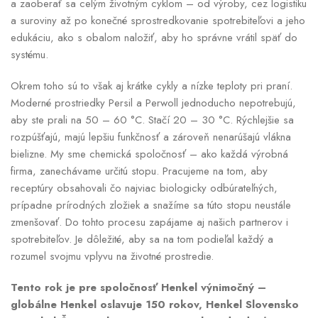
a zaoberať sa celým životným cyklom – od výroby, cez logistiku
a suroviny až po konečné sprostredkovanie spotrebiteľovi a jeho
edukáciu, ako s obalom naložiť, aby ho správne vrátil späť do
systému.
Okrem toho sú to však aj krátke cykly a nízke teploty pri praní.
Moderné prostriedky Persil a Perwoll jednoducho nepotrebujú,
aby ste prali na 50 – 60 °C. Stačí 20 – 30 °C. Rýchlejšie sa
rozpúšťajú, majú lepšiu funkčnosť a zároveň nenarúšajú vlákna
bielizne. My sme chemická spoločnosť – ako každá výrobná
firma, zanechávame určitú stopu. Pracujeme na tom, aby
receptúry obsahovali čo najviac biologicky odbúrateľných,
prípadne prírodných zložiek a snažíme sa túto stopu neustále
zmenšovať. Do tohto procesu zapájame aj našich partnerov i
spotrebiteľov. Je dôležité, aby sa na tom podieľal každý a
rozumel svojmu vplyvu na životné prostredie.
Tento rok je pre spoločnosť Henkel výnimočný –
globálne Henkel oslavuje 150 rokov, Henkel Slovensko