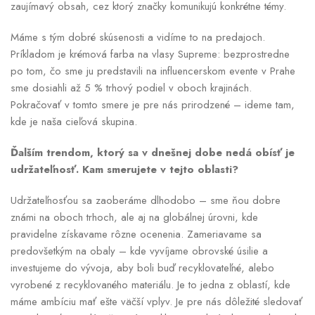
zaujímavý obsah, cez ktorý značky komunikujú konkrétne témy.
Máme s tým dobré skúsenosti a vidíme to na predajoch.
Príkladom je krémová farba na vlasy Supreme: bezprostredne
po tom, čo sme ju predstavili na influencerskom evente v Prahe
sme dosiahli až 5 % trhový podiel v oboch krajinách.
Pokračovať v tomto smere je pre nás prirodzené – ideme tam,
kde je naša cieľová skupina.
Ďalším trendom, ktorý sa v dnešnej dobe nedá obísť je
udržateľnosť. Kam smerujete v tejto oblasti?
Udržateľnosťou sa zaoberáme dlhodobo – sme ňou dobre
známi na oboch trhoch, ale aj na globálnej úrovni, kde
pravidelne získavame rôzne ocenenia. Zameriavame sa
predovšetkým na obaly – kde vyvíjame obrovské úsilie a
investujeme do vývoja, aby boli buď recyklovateľné, alebo
vyrobené z recyklovaného materiálu. Je to jedna z oblastí, kde
máme ambíciu mať ešte väčší vplyv. Je pre nás dôležité sledovať