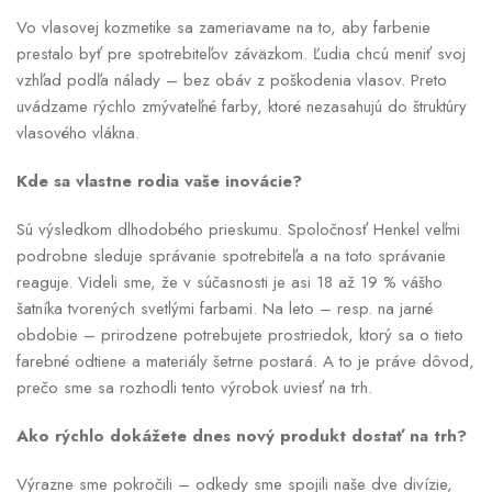
Vo vlasovej kozmetike sa zameriavame na to, aby farbenie
prestalo byť pre spotrebiteľov záväzkom. Ľudia chcú meniť svoj
vzhľad podľa nálady – bez obáv z poškodenia vlasov. Preto
uvádzame rýchlo zmývateľné farby, ktoré nezasahujú do štruktúry
vlasového vlákna.
Kde sa vlastne rodia vaše inovácie?
Sú výsledkom dlhodobého prieskumu. Spoločnosť Henkel veľmi
podrobne sleduje správanie spotrebiteľa a na toto správanie
reaguje. Videli sme, že v súčasnosti je asi 18 až 19 % vášho
šatníka tvorených svetlými farbami. Na leto – resp. na jarné
obdobie – prirodzene potrebujete prostriedok, ktorý sa o tieto
farebné odtiene a materiály šetrne postará. A to je práve dôvod,
prečo sme sa rozhodli tento výrobok uviesť na trh.
Ako rýchlo dokážete dnes nový produkt dostať na trh?
Výrazne sme pokročili – odkedy sme spojili naše dve divízie,