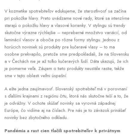
V kozmetike spotrebiteľov edukujeme, že starostlivosť sa začína
pri pokožke hlavy. Preto uvádzame nové rady, ktoré sa intenzívne
starajú o pokožku hlavy a vlasové korienky. V stylingu sú trendy
skutočne výrazne rýchlejšie – nepreberné množstvo variácií, od
laminácií vlasov a obočia po rôzne formy stylingu. Jednou z
horúcich noviniek sú produkty pre kučeravé vlasy – to ma
osobne prekvapilo, pretože sme predpokladali, že na Slovensku
a v Čechách nie je až toľko kučeravých ľudí. Dáta ukazujú, že ich
je pomerne veľa. Záujem o tieto produkty neustále rastie, takže
sme v tejto oblasti veľmi úspešní.
A ešte jedna zaujímavosť. Slovenský spotrebiteľ má v porovnaní
s ďalšími krajinami z regiónu črtu, ktorá nás skutočne teší a to, že
je odvážny. V ochote skúšať novinky sa vyrovná západnej
Európe, čo vidíme aj na číslach. Pre nás je to záväzok prinášať
novinky bez zbytočného odkladu.
Pandémia a rast cien tlačili spotrebiteľov k privátnym