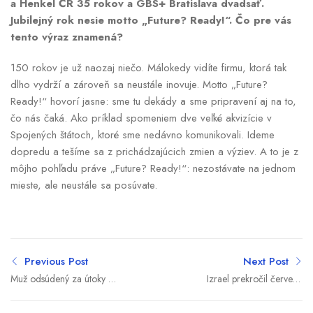
a Henkel ČR 35 rokov a GBS+ Bratislava dvadsať.
Jubilejný rok nesie motto „Future? Ready!“. Čo pre vás
tento výraz znamená?
150 rokov je už naozaj niečo. Málokedy vidíte firmu, ktorá tak
dlho vydrží a zároveň sa neustále inovuje. Motto „Future?
Ready!“ hovorí jasne: sme tu dekády a sme pripravení aj na to,
čo nás čaká. Ako príklad spomeniem dve veľké akvizície v
Spojených štátoch, ktoré sme nedávno komunikovali. Ideme
dopredu a tešíme sa z prichádzajúcich zmien a výziev. A to je z
môjho pohľadu práve „Future? Ready!“: nezostávate na jednom
mieste, ale neustále sa posúvate.
Previous Post
Next Post
Muž odsúdený za útoky v
Izrael prekročil červenú
Paríži môže opustiť
čiaru. Štyri európske štáty
väzenie, verdikt vyvolal
žiadajú stopku pre