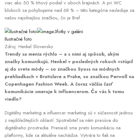
viac ako 50 % trhový podiel v oboch krajinách. A pri WC
blokoch sa pohybujeme nad 68 % – táto kategória nasleduje za
našou najsilnejšou značkou, čo je Bref.
3fotky v galérii
Ilustračné foto
Zdroj: Henkel Slovensko
Trendy sa menia rýchlo – a s nimi aj spôsob, akým
značky komunikujú. Henkel v posledných rokoch vstúpil
aj do sveta módy – so značkou Syoss na módnych
prehliadkach v Bratislave a Prahe, so značkou Perwoll na
Copenhagen Fashion Week. A čoraz väčšia časť
komunikácie smeruje k influencerom. Čo vás k tomu
viedlo?
Digitálny marketing a influencer marketing sú v súčasnosti jednou
z najdôležitejších oblastí. Spotrebiteľ sa nám presúva do
digitálneho prostredia. Preniesli sme preto komunikáciu na
platformy, kde sa aktuálne nachádza. Vytvára to tlak na