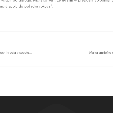
 vstúpiť do dialógu. Michelko verí, že ukrajinský prezident Volodimyr 
 začnú spolu do pol roka rokovať.
soch hrozia v sobotu
Matka smrteľne o
ne
ko