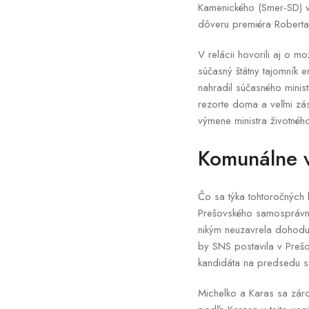
Kamenického (Smer-SD) vy
dôveru premiéra Roberta
V relácii hovorili aj o 
súčasný štátny tajomník e
nahradil súčasného minist
rezorte doma a veľmi zás
výmene ministra životné
Komunálne 
Čo sa týka tohtoročných
Prešovského samosprávne
nikým neuzavrela dohodu
by SNS postavila v Prešo
kandidáta na predsedu s
Michelko a Karas sa zárov