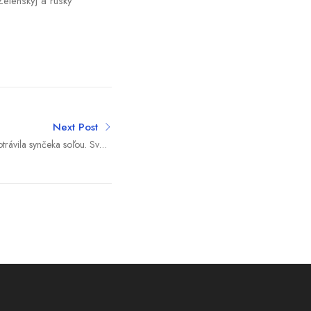
Zelenskyj a ruský
Next Post
trávila synčeka soľou. Svoje
nanie zverejňovala na blogu