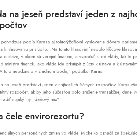
a na jeseň predstaví jeden z najh
zpočtov
 potvrdzuje podľa Karasa aj tohtotýždňové vyslovenie dôvery parlam
 k hlasovaniu pristúpilo. „Na tomto hlasovaní nebolo kľúčové hlasova
 o stave, v akom sú verejné financie, a vypočuť si od vlády, tak to pr
 ministra financií, ako vláda ide pristúpiť z úcty k ústave a k ústavn
. A toto neodznelo v žiadnom bode,“ podotkol Karas.
da na jeseň predstaví jeden z najhorších štátnych rozpočtov. Karas vš
átny rozpočet, ak by jeho súčasťou bolo zrušenie transakčnej dane. Mi
radiť nejaký iný „daňový mix“.
na čele envirorezortu?
otenciálnych personálnych zmien vo vláde. Michelko označil za špekulác