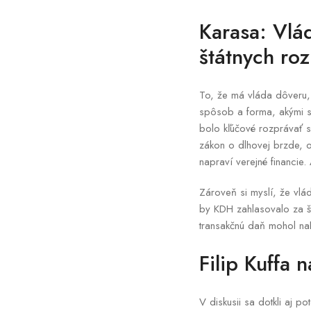
Karasa: Vlád
štátnych ro
To, že má vláda dôveru,
spôsob a forma, akými sa
bolo kľúčové rozprávať sa
zákon o dlhovej brzde, od
napraví verejné financie
Zároveň si myslí, že vlá
by KDH zahlasovalo za št
transakčnú daň mohol nah
Filip Kuffa 
V diskusii sa dotkli aj p