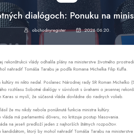
ných dialógoch: Ponuku na minist
obchodnyregister
2026.06.20.
j rekonštrukcii vlády odhalila plány na ministerstve životného prostre
hol nahradiť Tomáša Tarabu je podľa Romana Michelka Filip Kuffa.
ra kultúry mi nikto nedal. Poslanec Národnej rady SR Roman Michelko (
kého rozhlasu Sobotné dialógy v súvislosti s úvahami o jesennej rekonšt
Karas si myslí, že súčasná vláda dovládne do riadnych volieb.
sil že mu nikdy nebola ponúknutá funkcia ministra kultúry.
e vláda má parlamentnú dôveru, no kritizuje postup hlasovania.
áda na jeseň predloží jeden z najhorších štátnych rozpočtov.
ným kandidátom, ktorý by mohol nahradiť Tomáša Tarabu na ministerstve 