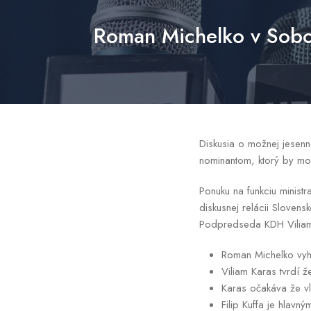
Roman Michelko v Sobot
Diskusia o možnej jesenne
nominantom, ktorý by mo
Ponuku na funkciu minist
diskusnej relácii Slovens
Podpredseda KDH Viliam 
Roman Michelko vyhlá
Viliam Karas tvrdí ž
Karas očakáva že vl
Filip Kuffa je hlav