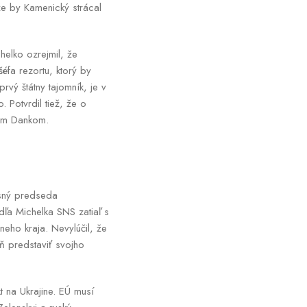
že by Kamenický strácal
helko ozrejmil, že
éfa rezortu, ktorý by
rvý štátny tajomník, je v
 Potvrdil tiež, že o
jom Dankom.
asný predseda
ľa Michelka SNS zatiaľ s
ho kraja. Nevylúčil, že
ň predstaviť svojho
t na Ukrajine. EÚ musí