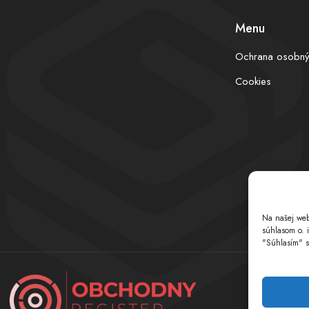
Menu
Ochrana osobný
Cookies
Na našej web
súhlasom o. 
"Súhlasím" s