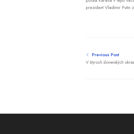
podľa Karasa v tejto veci
prezident Vladimir Putin
Previous Post
V štyroch slovenských okre
popoludní prívalové povod