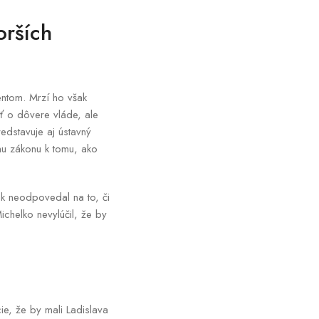
orších
entom. Mrzí ho však
ť o dôvere vláde, ale
edstavuje aj ústavný
ému zákonu k tomu, ako
ak neodpovedal na to, či
chelko nevylúčil, že by
ie, že by mali Ladislava