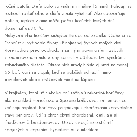
ročné batoľa. Dieťa bolo vo vnútri minimálne 15 minút. Policajti sa
rozhodli rozbiť okno a dieťa z auta vytiahnuť. Ako upozorňuje
polícia, teplota v aute môže počas horúcich letných dní
dosiahnuť až 70 °C.
Nebývalá vlna horúčav sužujúca Európu od začiatku týždňa si vo
Francúzsku vyžiadala životy už najmenej štyroch malých detí,
ktoré rodičia pred odchodom za inými povinnosťami zabudli
v zaparkovanom aute a ony zomreli v dôsledku tzv. syndrómu
zabudnutého dieťaťa. Okrem nich úrady hlásia aj smrť najmenej
55 ľudí, ktorí sa utopili, keď sa pokúšali schladiť mimo
povolených alebo strážených miest na kúpanie.
V krajinách, ktoré už niekoľko dní zažívajú rekordné horúčavy,
ako napríklad Francúzsko a Spojené kráľovstvo, sa nemocnice
začínajú napĺňať: horúčavy prispievajú k zhoršovaniu zdravotného
stavu seniorov, ľudí s chronickými chorobami, detí, ale aj
tínedžerov či bezdomovcov. Úrady evidujú nárast úmrtí
spojených s utopením, hypertermiou a infarktom.