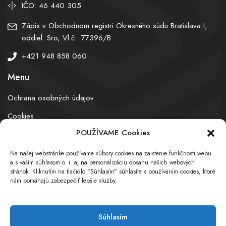
IČO: 46 440 305
Zápis v Obchodnom registri Okresného súdu Bratislava I,
oddiel: Sro, Vl.č.: 77396/B
+421 948 858 060
Menu
Ochrana osobných údajov
Cookies
POUŽÍVAME Cookies
Na našej webstránke používame súbory cookies na zaistenie funkčnosti webu
© obchodnyregister.com – All rights reserved
a s vaším súhlasom o. i. aj na personalizáciu obsahu našich webových
stránok. Kliknutím na tlačidlo "Súhlasím" súhlasíte s používaním cookies, ktoré
nám pomáhajú zabezpečiť lepšie služby.
Súhlasím