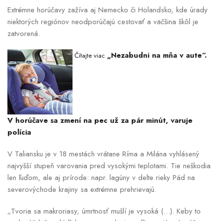
Extrémne horúčavy zažíva aj Nemecko či Holandsko, kde úrady
niektorých regiónov neodporúčajú cestovať a väčšina škôl je
zatvorená.
„Nezabudni na mňa v aute“.
Čítajte viac
V horúčave sa zmení na pec už za pár minút, varuje
polícia
V Taliansku je v 18 mestách vrátane Ríma a Milána vyhlásený
najvyšší stupeň varovania pred vysokými teplotami. Tie neškodia
len ľuďom, ale aj prírode: napr. lagúny v delte rieky Pád na
severovýchode krajiny sa extrémne prehrievajú.
„Tvoria sa makroriasy, úmrtnosť mušlí je vysoká (…). Keby to