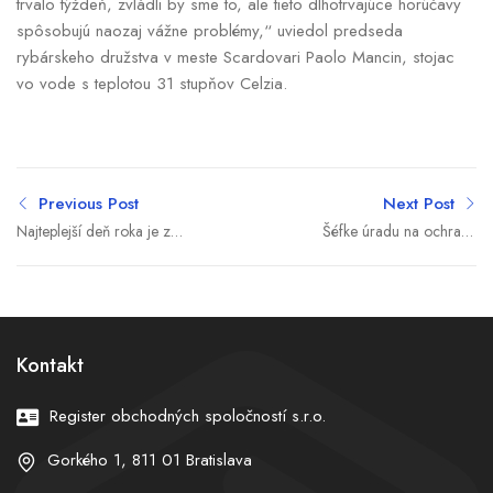
trvalo týždeň, zvládli by sme to, ale tieto dlhotrvajúce horúčavy
spôsobujú naozaj vážne problémy,“ uviedol predseda
rybárskeho družstva v meste Scardovari Paolo Mancin, stojac
vo vode s teplotou 31 stupňov Celzia.
Previous Post
Next Post
Najteplejší deň roka je za
Šéfke úradu na ochranu
nami, no peklo pokračuje:
oznamovateľov uvoľnili
SHMÚ vydal najvyššie
kolesá na aute. Dlugošová
výstrahy pre tieto okresy
podala trestné oznámenie
Kontakt
Register obchodných spoločností s.r.o.
Gorkého 1, 811 01 Bratislava