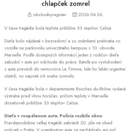
chlapček zomrel
obchodnyregister
2026.06.26.
V čase tragédie bola teplota približne 33 stupňov Celzia.
Dieťa bolo nájdené v bezvedomí a so známkami prehriatia vo
vozidle na parkovisku univerzitného kampusu v 10. obvode
Marseille. Podľa dostupných informácií jeden z rodičov dieťa
zabudol v aute pri odchode do práce. Batoľa po vyslobodení
z auta previezli do nemocnice La Timone, kde ho lekári urgentne
ošetrili, no napriek ich snahe zomrelo.
V čase tragédie bola v departemente Bouches-du-Rhône vydaná
výstraha pred vlnou horúčav, pričom teploty v Marseille
dosahovali približne 33 stupňov Celzia.
Dieťa v rozpálenom aute. Polícia rozbila okno
Pravdepodobne veľkej tragédii zabránili 20. júla na obed
policajti v Prahe. V uzamknutom aute sa nachádzalo asi pol