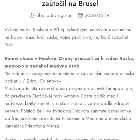
zaútočil na Brusel
obchodnyregister
2026.06.19.
Vzťahy medzi Ruskom a EÚ aj jednotlivými úniovými krajinami sú
na bode mrazu kvôli ruskej vojne proti Ukrajine, ktorú rozpútal
Putin.
Ranný chaos v Moskve: Drony prerazili až k srdcu Ruska,
metropolu zasiahol masívny útok
Na videách zverejnených na internete sú viditeľné viaceré ohniská
požiaru. / Zdroj: Exilenova+
Moskva odmieta rokovať s európskymi predstaviteľmi aj po tom,
čo predseda Európskej rady António Costa podľa médií
nadviazal krátky kontakt s ruskou stranou, za čo podľa zdrojov
serveru Politico čelil vo štvrtok na úniovom summite ostrej kritike
od francúzskeho prezidenta Emmanuela Macrona a nemeckého
kancelára Friedricha Merza.
Peskov v piatok uviedol, že zdravý rozum diktuje potrebu