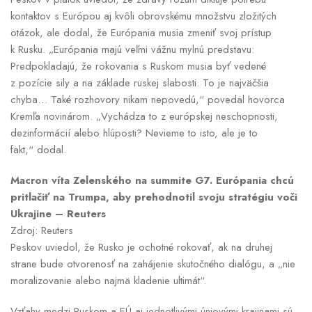
kontaktov s Európou aj kvôli obrovskému množstvu zložitých
otázok, ale dodal, že Európania musia zmeniť svoj prístup
k Rusku. „Európania majú veľmi vážnu mylnú predstavu:
Predpokladajú, že rokovania s Ruskom musia byť vedené
z pozície sily a na základe ruskej slabosti. To je najväčšia
chyba… Také rozhovory nikam nepovedú,“ povedal hovorca
Kremľa novinárom. „Vychádza to z európskej neschopnosti,
dezinformácií alebo hlúposti? Nevieme to isto, ale je to
fakt,“ dodal.
Macron víta Zelenského na summite G7. Európania chcú
pritlačiť na Trumpa, aby prehodnotil svoju stratégiu voči
Ukrajine – Reuters
Zdroj: Reuters
Peskov uviedol, že Rusko je ochotné rokovať, ak na druhej
strane bude otvorenosť na zahájenie skutočného dialógu, a „nie
moralizovanie alebo najmä kladenie ultimát“.
Vzťahy medzi Ruskom a EÚ aj jednotlivými úniovými krajinami sú