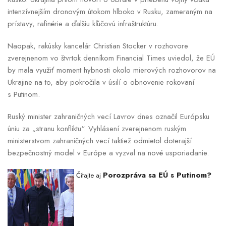
intenzívnejším dronovým útokom hlboko v Rusku, zameraným na
prístavy, rafinérie a ďalšiu kľúčovú infraštruktúru.
Naopak, rakúsky kancelár Christian Stocker v rozhovore
zverejnenom vo štvrtok denníkom Financial Times uviedol, že EÚ
by mala využiť moment hybnosti okolo mierových rozhovorov na
Ukrajine na to, aby pokročila v úsilí o obnovenie rokovaní
s Putinom.
Ruský minister zahraničných vecí Lavrov dnes označil Európsku
úniu za „stranu konfliktu“. Vyhlásení zverejnenom ruským
ministerstvom zahraničných vecí taktiež odmietol doterajší
bezpečnostný model v Európe a vyzval na nové usporiadanie.
Porozpráva sa EÚ s Putinom?
Čítajte aj