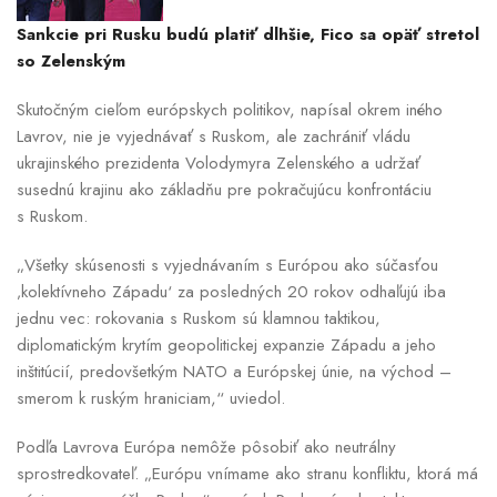
Sankcie pri Rusku budú platiť dlhšie, Fico sa opäť stretol
so Zelenským
Skutočným cieľom európskych politikov, napísal okrem iného
Lavrov, nie je vyjednávať s Ruskom, ale zachrániť vládu
ukrajinského prezidenta Volodymyra Zelenského a udržať
susednú krajinu ako základňu pre pokračujúcu konfrontáciu
s Ruskom.
„Všetky skúsenosti s vyjednávaním s Európou ako súčasťou
‚kolektívneho Západu‘ za posledných 20 rokov odhaľujú iba
jednu vec: rokovania s Ruskom sú klamnou taktikou,
diplomatickým krytím geopolitickej expanzie Západu a jeho
inštitúcií, predovšetkým NATO a Európskej únie, na východ –
smerom k ruským hraniciam,“ uviedol.
Podľa Lavrova Európa nemôže pôsobiť ako neutrálny
sprostredkovateľ. „Európu vnímame ako stranu konfliktu, ktorá má