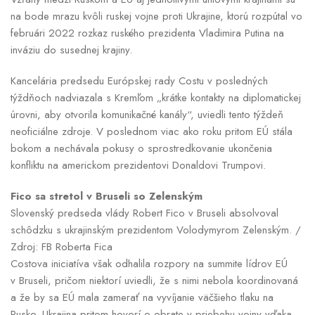
na bode mrazu kvôli ruskej vojne proti Ukrajine, ktorú rozpútal vo
februári 2022 rozkaz ruského prezidenta Vladimira Putina na
inváziu do susednej krajiny.
Kancelária predsedu Európskej rady Costu v posledných
týždňoch nadviazala s Kremľom „krátke kontakty na diplomatickej
úrovni, aby otvorila komunikačné kanály“, uviedli tento týždeň
neoficiálne zdroje. V poslednom viac ako roku pritom EÚ stála
bokom a nechávala pokusy o sprostredkovanie ukončenia
konfliktu na americkom prezidentovi Donaldovi Trumpovi.
Fico sa stretol v Bruseli so Zelenským
Slovenský predseda vlády Robert Fico v Bruseli absolvoval
schôdzku s ukrajinským prezidentom Volodymyrom Zelenským. /
Zdroj: FB Roberta Fica
Costova iniciatíva však odhalila rozpory na summite lídrov EÚ
v Bruseli, pričom niektorí uviedli, že s nimi nebola koordinovaná
a že by sa EÚ mala zamerať na vyvíjanie väčšieho tlaku na
Rusko. Ukrajina pritom hovorí o obrate v priebehu vojny vďaka