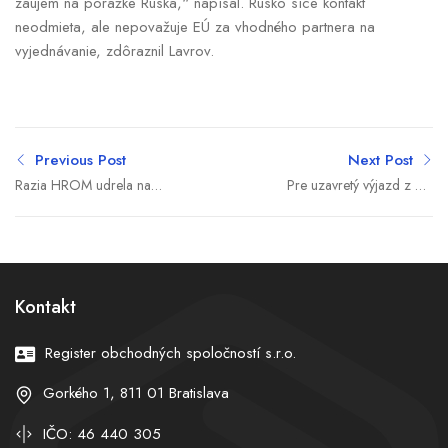
záujem na porážke Ruska,“ napísal. Rusko síce kontakt
neodmieta, ale nepovažuje EÚ za vhodného partnera na
vyjednávanie, zdôraznil Lavrov.
Previous Post
Next Post
Razia HROM udrela na
Pre uzavretý výjazd z D4
cigaretový gang: tony
skolabovala na starej
tabaku, tajná výroba a
Seneckej doprava,
škoda za milióny
hromadná nehoda
ochromila D1 na Považí
Kontakt
Register obchodných spoločností s.r.o.
Gorkého 1, 811 01 Bratislava
IČO: 46 440 305