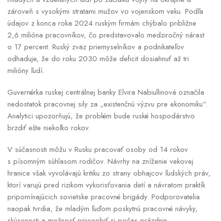
zároveň s vysokými stratami mužov vo vojenskom veku. Podľa
údajov z konca roka 2024 ruským firmám chýbalo približne
2,6 milióna pracovníkov, čo predstavovalo medziročný nárast
o 17 percent. Ruský zväz priemyselníkov a podnikateľov
odhaduje, že do roku 2030 môže deficit dosiahnuť až tri
milióny ľudí.
Guvernérka ruskej centrálnej banky Elvira Nabiullinová označila
nedostatok pracovnej sily za „existenčnú výzvu pre ekonomiku“.
Analytici upozorňujú, že problém bude ruské hospodárstvo
brzdiť ešte niekoľko rokov.
V súčasnosti môžu v Rusku pracovať osoby od 14 rokov
s písomným súhlasom rodičov. Návrhy na zníženie vekovej
hranice však vyvolávajú kritiku zo strany obhajcov ľudských práv,
ktorí varujú pred rizikom vykorisťovania detí a návratom praktík
pripomínajúcich sovietske pracovné brigády. Podporovatelia
naopak tvrdia, že mladým ľuďom poskytnú pracovné návyky,
skúsenosti a možnosť privyrobiť si počas prázdnin.