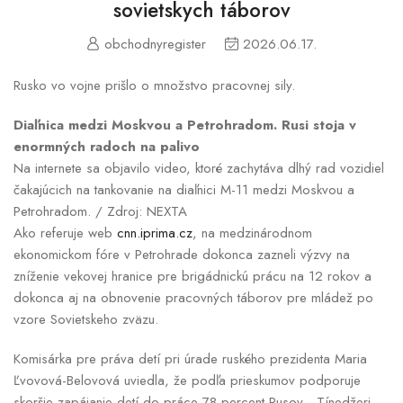
sovietskych táborov
obchodnyregister
2026.06.17.
Rusko vo vojne prišlo o množstvo pracovnej sily.
Diaľnica medzi Moskvou a Petrohradom. Rusi stoja v
enormných radoch na palivo
Na internete sa objavilo video, ktoré zachytáva dlhý rad vozidiel
čakajúcich na tankovanie na diaľnici M-11 medzi Moskvou a
Petrohradom. / Zdroj: NEXTA
Ako referuje web
cnn.iprima.cz
, na medzinárodnom
ekonomickom fóre v Petrohrade dokonca zazneli výzvy na
zníženie vekovej hranice pre brigádnickú prácu na 12 rokov a
dokonca aj na obnovenie pracovných táborov pre mládež po
vzore Sovietskeho zväzu.
Komisárka pre práva detí pri úrade ruského prezidenta Maria
Ľvovová-Belovová uviedla, že podľa prieskumov podporuje
skoršie zapájanie detí do práce 78 percent Rusov. „Tínedžeri