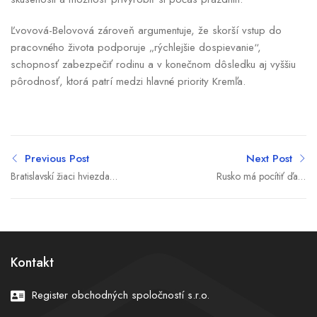
Ľvovová-Belovová zároveň argumentuje, že skorší vstup do
pracovného života podporuje „rýchlejšie dospievanie“,
schopnosť zabezpečiť rodinu a v konečnom dôsledku aj vyššiu
pôrodnosť, ktorá patrí medzi hlavné priority Kremľa.
Previous Post
Next Post
Bratislavskí žiaci hviezdami
Rusko má pocítiť ďalší
svetových médií. V
úder. Lídri G7 chystajú
Prezidentskej záhrade
viac zbraní pre Ukrajinu a
cvičili jogu s indickým
tvrdšie sankcie
premiérom Módím
Kontakt
Register obchodných spoločností s.r.o.