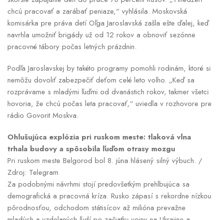
chcú pracovať a zarábať peniaze,“ vyhlásila. Moskovská
komisárka pre práva detí Oľga Jaroslavská zašla ešte ďalej, keď
navrhla umožniť brigády už od 12 rokov a obnoviť sezónne
pracovné tábory počas letných prázdnin.
Podľa Jaroslavskej by takéto programy pomohli rodinám, ktoré si
nemôžu dovoliť zabezpečiť deťom celé leto voľno. „Keď sa
rozprávame s mladými ľuďmi od dvanástich rokov, takmer všetci
hovoria, že chcú počas leta pracovať,“ uviedla v rozhovore pre
rádio Govorit Moskva.
Ohlušujúca explózia pri ruskom meste: tlaková vlna
trhala budovy a spôsobila ľuďom otrasy mozgu
Pri ruskom meste Belgorod bol 8. júna hlásený silný výbuch. /
Zdroj: Telegram
Za podobnými návrhmi stojí predovšetkým prehlbujúca sa
demografická a pracovná kríza. Rusko zápasí s rekordne nízkou
pôrodnosťou, odchodom státisícov až milióna prevažne
mladých a vzdelaných ľudí po začiatku vojny na Ukrajine a