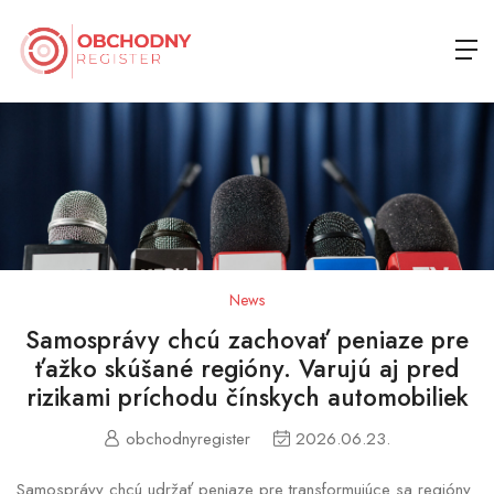
News
Samosprávy chcú zachovať peniaze pre
ťažko skúšané regióny. Varujú aj pred
rizikami príchodu čínskych automobiliek
obchodnyregister
2026.06.23.
Samosprávy chcú udržať peniaze pre transformujúce sa regióny