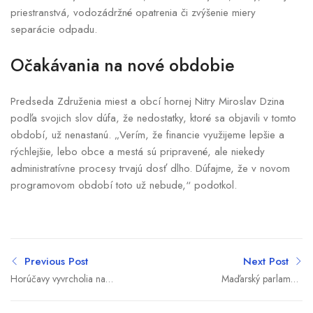
priestranstvá, vodozádržné opatrenia či zvýšenie miery
separácie odpadu.
Očakávania na nové obdobie
Predseda Združenia miest a obcí hornej Nitry Miroslav Dzina
podľa svojich slov dúfa, že nedostatky, ktoré sa objavili v tomto
období, už nenastanú. „Verím, že financie využijeme lepšie a
rýchlejšie, lebo obce a mestá sú pripravené, ale niekedy
administratívne procesy trvajú dosť dlho. Dúfajme, že v novom
programovom období toto už nebude,“ podotkol.
Previous Post
Next Post
Horúčavy vyvrcholia na
Maďarský parlament
prelome týždňov.
schválil protikorupčný balík
Meteorologička SHMÚ
zákonov, ktorý má