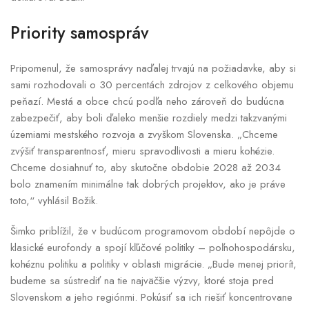
Priority samospráv
Pripomenul, že samosprávy naďalej trvajú na požiadavke, aby si
sami rozhodovali o 30 percentách zdrojov z celkového objemu
peňazí. Mestá a obce chcú podľa neho zároveň do budúcna
zabezpečiť, aby boli ďaleko menšie rozdiely medzi takzvanými
územiami mestského rozvoja a zvyškom Slovenska. „Chceme
zvýšiť transparentnosť, mieru spravodlivosti a mieru kohézie.
Chceme dosiahnuť to, aby skutočne obdobie 2028 až 2034
bolo znamením minimálne tak dobrých projektov, ako je práve
toto,“ vyhlásil Božik.
Šimko priblížil, že v budúcom programovom období nepôjde o
klasické eurofondy a spojí kľúčové politiky – poľnohospodársku,
kohéznu politiku a politiky v oblasti migrácie. „Bude menej priorít,
budeme sa sústrediť na tie najväčšie výzvy, ktoré stoja pred
Slovenskom a jeho regiónmi. Pokúsiť sa ich riešiť koncentrovane