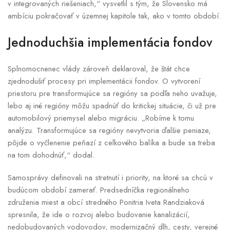
v integrovaných riešeniach,“ vysvetlil s tým, že Slovensko má
ambíciu pokračovať v územnej kapitole tak, ako v tomto období.
Jednoduchšia implementácia fondov
Splnomocnenec vlády zároveň deklaroval, že štát chce
zjednodušiť procesy pri implementácii fondov. O vytvorení
priestoru pre transformujúce sa regióny sa podľa neho uvažuje,
lebo aj iné regióny môžu spadnúť do kritickej situácie, či už pre
automobilový priemysel alebo migráciu. „Robíme k tomu
analýzu. Transformujúce sa regióny nevytvoria ďalšie peniaze,
pôjde o vyčlenenie peňazí z celkového balíka a bude sa treba
na tom dohodnúť,“ dodal.
Samosprávy definovali na stretnutí i priority, na ktoré sa chcú v
budúcom období zamerať. Predsedníčka regionálneho
združenia miest a obcí stredného Ponitria Iveta Randziaková
spresnila, že ide o rozvoj alebo budovanie kanalizácií,
nedobudovaných vodovodov, modernizačný dlh, cesty, verejné