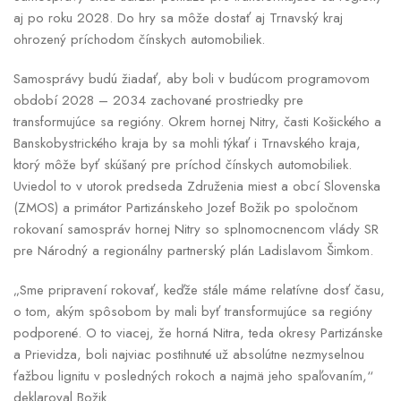
aj po roku 2028. Do hry sa môže dostať aj Trnavský kraj
ohrozený príchodom čínskych automobiliek.
Samosprávy budú žiadať, aby boli v budúcom programovom
období 2028 – 2034 zachované prostriedky pre
transformujúce sa regióny. Okrem hornej Nitry, časti Košického a
Banskobystrického kraja by sa mohli týkať i Trnavského kraja,
ktorý môže byť skúšaný pre príchod čínskych automobiliek.
Uviedol to v utorok predseda Združenia miest a obcí Slovenska
(ZMOS) a primátor Partizánskeho Jozef Božik po spoločnom
rokovaní samospráv hornej Nitry so splnomocnencom vlády SR
pre Národný a regionálny partnerský plán Ladislavom Šimkom.
„Sme pripravení rokovať, keďže stále máme relatívne dosť času,
o tom, akým spôsobom by mali byť transformujúce sa regióny
podporené. O to viacej, že horná Nitra, teda okresy Partizánske
a Prievidza, boli najviac postihnuté už absolútne nezmyselnou
ťažbou lignitu v posledných rokoch a najmä jeho spaľovaním,“
deklaroval Božik.