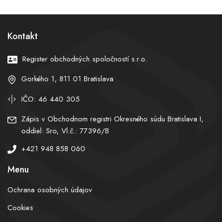
varuje pred teplotami do
opätovne otvoriť dvere k
39 stupňov Celzia
zmrazeným eurofondom
Kontakt
Register obchodných spoločností s.r.o.
Gorkého 1, 811 01 Bratislava
IČO: 46 440 305
Zápis v Obchodnom registri Okresného súdu Bratislava I,
oddiel: Sro, Vl.č.: 77396/B
+421 948 858 060
Menu
Ochrana osobných údajov
Cookies