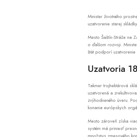
Minister životného prost
uzatvorenie starej sklá
Mesto Šaštín-Stráže na 
o ďalšom rozvoji. Minis
štát podporí uzatvoreni
Uzatvoria 1
Takmer trojhektárová skl
uzatvorená a zrekultivov
zvýhodneného úveru. Podľ
konania európskych orgá
Mesto zároveň získa via
systém má priniesť presn
množstvo zmesového komu