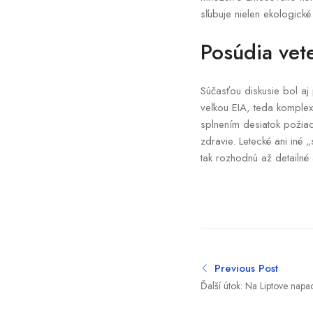
sľubuje nielen ekologick
Posúdia vet
Súčasťou diskusie bol aj 
veľkou EIA, teda komple
splnením desiatok požiada
zdravie. Letecké ani iné
tak rozhodnú až detailné 
Previous Post
Ďalší útok: Na Liptove nap
záchranári museli ísť po vla