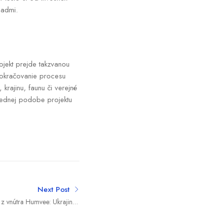
padmi.
ojekt prejde takzvanou
pokračovanie procesu
krajinu, faunu či verejné
lednej podobe projektu
Next Post
z vnútra Humvee: Ukrajinskí
tli pod tvrdým ruským útokom