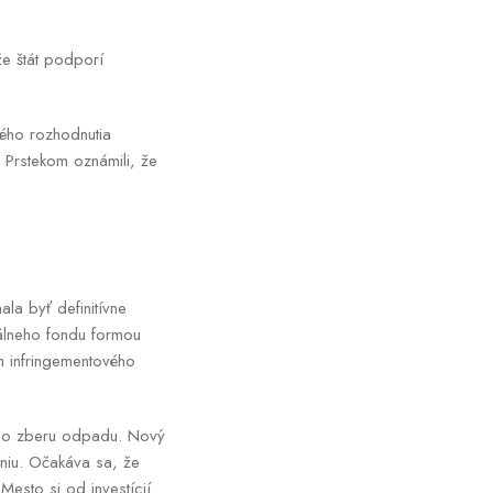
že štát podporí
ého rozhodnutia
 Prstekom oznámili, že
la byť definitívne
tálneho fondu formou
m infringementového
ého zberu odpadu. Nový
eniu. Očakáva sa, že
esto si od investícií