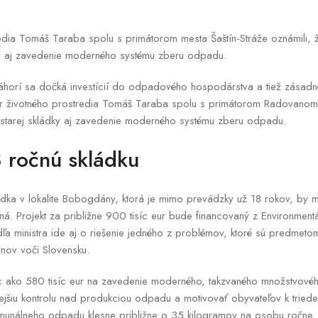
redia Tomáš Taraba spolu s primátorom mesta Šaštín-Stráže oznámili, 
dky aj zavedenie moderného systému zberu odpadu.
Záhorí sa dočká investícií do odpadového hospodárstva a tiež zásadn
ter životného prostredia Tomáš Taraba spolu s primátorom Radovanom
e starej skládky aj zavedenie moderného systému zberu odpadu.
8 ročnú skládku
ádka v lokalite Bobogdány, ktorá je mimo prevádzky už 18 rokov, by ma
aná. Projekt za približne 900 tisíc eur bude financovaný z Environmen
a ministra ide aj o riešenie jedného z problémov, ktoré sú predmeto
nov voči Slovensku.
c ako 580 tisíc eur na zavedenie moderného, takzvaného množstvov
ejšiu kontrolu nad produkciou odpadu a motivovať obyvateľov k tried
nálneho odpadu klesne približne o 35 kilogramov na osobu ročne. M