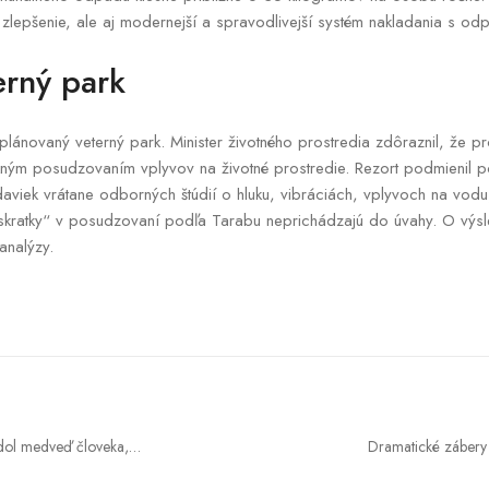
é zlepšenie, ale aj modernejší a spravodlivejší systém nakladania s od
erný park
plánovaný veterný park. Minister životného prostredia zdôraznil, že pr
xným posudzovaním vplyvov na životné prostredie. Rezort podmienil 
viek vrátane odborných štúdií o hluku, vibráciách, vplyvoch na vodu, 
 „skratky“ v posudzovaní podľa Tarabu neprichádzajú do úvahy. O výs
analýzy.
adol medveď človeka,
Dramatické zábery 
stných. Šelmu zatiaľ
špeciáli sa oci