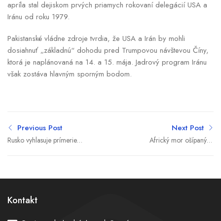
apríla stal dejiskom prvých priamych rokovaní delegácií USA a
Iránu od roku 1979.
Pakistanské vládne zdroje tvrdia, že USA a Irán by mohli
dosiahnuť „základnú“ dohodu pred Trumpovou návštevou Číny,
ktorá je naplánovaná na 14. a 15. mája. Jadrový program Iránu
však zostáva hlavným sporným bodom.
Previous Post
Next Post
Rusko vyhlasuje prímerie k
Africký mor ošípaných
Dňu víťazstva. Ukrajina ho
zasiahol Lovču, úrady
odmieta a žiada skutočné
zavádzajú prísne
zastavenie paľby
karanténne opatrenia
Kontakt