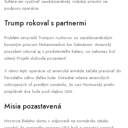
Sultána ani využívať saudskoarabský vzdušný priestor na
podporu operácie.
Trump rokoval s partnermi
Problém nevyriešil Trumpov rozhovor so saudskoarabským
korunným princom Muhammadom bin Salmánom. Americký
prezident rokoval aj s predstaviteľmi Kataru, no nakoniec bol
nútený Projekt sloboda pozastaviť.
V rámci tejto operácie už americká armáda začala presúvať do
Perzského zálivu ďalšie lode. Ústredné velenie amerických
ozbrojených síl predtým oznámilo, že cez Hormuzský prieliv
preplávali dve lode pod vlajkou USA.
Misia pozastavená
Hovorca Bieleho domu v odpovedi na novinársku otázku
uviedol, že regionálni spojenci USA boli o operácii vopred