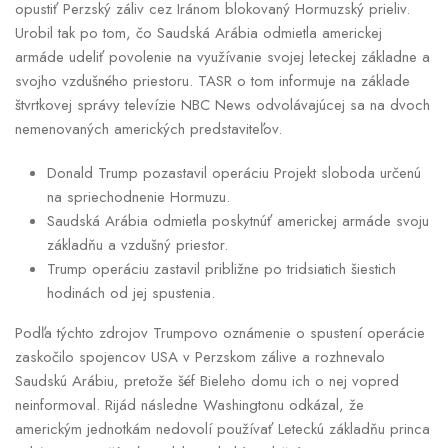
opustiť Perzský záliv cez Iránom blokovaný Hormuzský prieliv.
Urobil tak po tom, čo Saudská Arábia odmietla americkej
armáde udeliť povolenie na využívanie svojej leteckej základne a
svojho vzdušného priestoru. TASR o tom informuje na základe
štvrtkovej správy televízie NBC News odvolávajúcej sa na dvoch
nemenovaných amerických predstaviteľov.
Donald Trump pozastavil operáciu Projekt sloboda určenú
na spriechodnenie Hormuzu.
Saudská Arábia odmietla poskytnúť americkej armáde svoju
základňu a vzdušný priestor.
Trump operáciu zastavil približne po tridsiatich šiestich
hodinách od jej spustenia.
Podľa týchto zdrojov Trumpovo oznámenie o spustení operácie
zaskočilo spojencov USA v Perzskom zálive a rozhnevalo
Saudskú Arábiu, pretože šéf Bieleho domu ich o nej vopred
neinformoval. Rijád následne Washingtonu odkázal, že
americkým jednotkám nedovolí používať Leteckú základňu princa