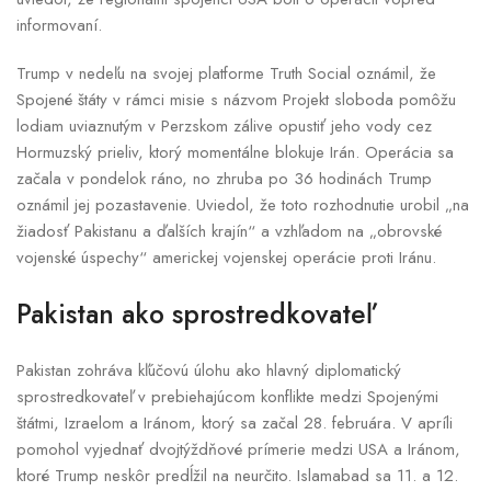
informovaní.
Trump v nedeľu na svojej platforme Truth Social oznámil, že
Spojené štáty v rámci misie s názvom Projekt sloboda pomôžu
lodiam uviaznutým v Perzskom zálive opustiť jeho vody cez
Hormuzský prieliv, ktorý momentálne blokuje Irán. Operácia sa
začala v pondelok ráno, no zhruba po 36 hodinách Trump
oznámil jej pozastavenie. Uviedol, že toto rozhodnutie urobil „na
žiadosť Pakistanu a ďalších krajín“ a vzhľadom na „obrovské
vojenské úspechy“ americkej vojenskej operácie proti Iránu.
Pakistan ako sprostredkovateľ
Pakistan zohráva kľúčovú úlohu ako hlavný diplomatický
sprostredkovateľ v prebiehajúcom konflikte medzi Spojenými
štátmi, Izraelom a Iránom, ktorý sa začal 28. februára. V apríli
pomohol vyjednať dvojtýždňové prímerie medzi USA a Iránom,
ktoré Trump neskôr predĺžil na neurčito. Islamabad sa 11. a 12.