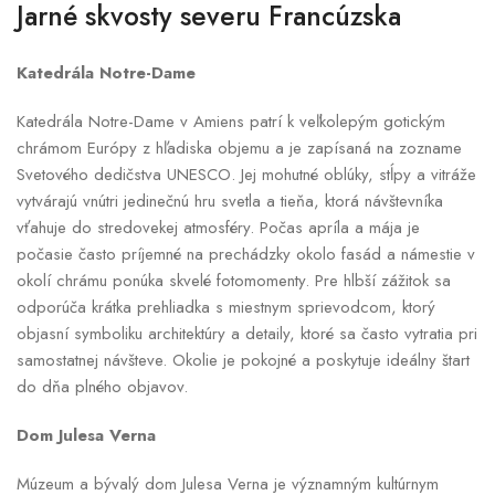
Jarné skvosty severu Francúzska
Katedrála Notre-Dame
Katedrála Notre-Dame v Amiens patrí k veľkolepým gotickým
chrámom Európy z hľadiska objemu a je zapísaná na zozname
Svetového dedičstva UNESCO. Jej mohutné oblúky, stĺpy a vitráže
vytvárajú vnútri jedinečnú hru svetla a tieňa, ktorá návštevníka
vťahuje do stredovekej atmosféry. Počas apríla a mája je
počasie často príjemné na prechádzky okolo fasád a námestie v
okolí chrámu ponúka skvelé fotomomenty. Pre hlbší zážitok sa
odporúča krátka prehliadka s miestnym sprievodcom, ktorý
objasní symboliku architektúry a detaily, ktoré sa často vytratia pri
samostatnej návšteve. Okolie je pokojné a poskytuje ideálny štart
do dňa plného objavov.
Dom Julesa Verna
Múzeum a bývalý dom Julesa Verna je významným kultúrnym