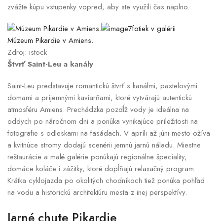
zvážte kúpu vstupenky vopred, aby ste využili čas naplno.
7fotiek v galérii
Múzeum Pikardie v Amiens.
Zdroj: istock
Štvrť Saint-Leu a kanály
Saint-Leu predstavuje romantickú štvrť s kanálmi, pastelovými
domami a príjemnými kaviarňami, ktoré vytvárajú autentickú
atmosféru Amiens. Prechádzka pozdĺž vody je ideálna na
oddych po náročnom dni a ponúka vynikajúce príležitosti na
fotografie s odleskami na fasádach. V apríli až júni mesto ožíva
a kvitnúce stromy dodajú scenérii jemnú jarnú náladu. Miestne
reštaurácie a malé galérie ponúkajú regionálne špeciality,
domáce koláče i zážitky, ktoré dopĺňajú relaxačný program.
Krátka cyklojazda po okolitých chodníkoch tiež ponúka pohľad
na vodu a historickú architektúru mesta z inej perspektívy.
Jarné chute Pikardie