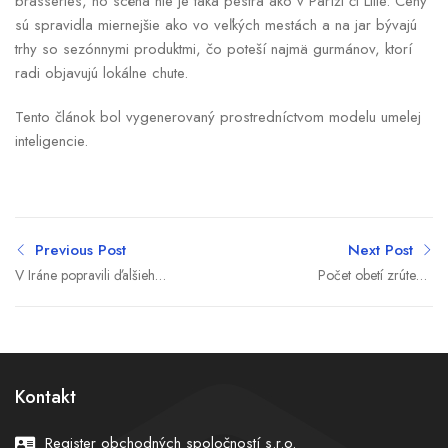
brasseries, no scéna nie je taká pestrá ako v Paríži či Lille. Ceny
sú spravidla miernejšie ako vo veľkých mestách a na jar bývajú
trhy so sezónnymi produktmi, čo poteší najmä gurmánov, ktorí
radi objavujú lokálne chute.
Tento článok bol vygenerovaný prostredníctvom modelu umelej
inteligencie.
Previous Post
Next Post
V Iráne popravili ďalšieho
Počet obetí zrútenia
muža. Bol odsúdený za
budovy na Filipínach stúpol
účasť na protivládnych
na tri, pátranie po
protestoch
nezvestných pokračuje
Kontakt
Register obchodných spoločností s.r.o.