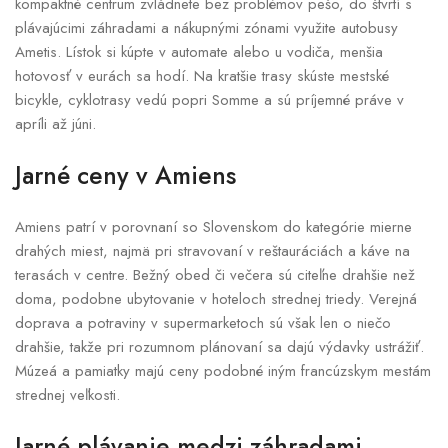
kompaktné centrum zvládnete bez problémov pešo, do štvrtí s
plávajúcimi záhradami a nákupnými zónami využite autobusy
Ametis. Lístok si kúpte v automate alebo u vodiča, menšia
hotovosť v eurách sa hodí. Na kratšie trasy skúste mestské
bicykle, cyklotrasy vedú popri Somme a sú príjemné práve v
apríli až júni.
Jarné ceny v Amiens
Amiens patrí v porovnaní so Slovenskom do kategórie mierne
drahých miest, najmä pri stravovaní v reštauráciách a káve na
terasách v centre. Bežný obed či večera sú citeľne drahšie než
doma, podobne ubytovanie v hoteloch strednej triedy. Verejná
doprava a potraviny v supermarketoch sú však len o niečo
drahšie, takže pri rozumnom plánovaní sa dajú výdavky ustrážiť.
Múzeá a pamiatky majú ceny podobné iným francúzskym mestám
strednej veľkosti.
Jarné plávanie medzi záhradami