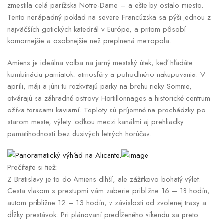
zmestila celá parížska Notre-Dame – a ešte by ostalo miesto.
Tento nenápadný poklad na severe Francúzska sa pýši jednou z
najväčších gotických katedrál v Európe, a pritom pôsobí
komornejšie a osobnejšie než preplnená metropola.
Amiens je ideálna voľba na jarný mestský útek, keď hľadáte
kombináciu pamiatok, atmosféry a pohodlného nakupovania. V
apríli, máji a júni tu rozkvitajú parky na brehu rieky Somme,
otvárajú sa záhradné ostrovy Hortillonnages a historické centrum
ožíva terasami kaviarní. Teploty sú príjemné na prechádzky po
starom meste, výlety loďkou medzi kanálmi aj prehliadky
pamätihodností bez dusivých letných horúčav.
Prečítajte si tiež:
Z Bratislavy je to do Amiens dlhší, ale zážitkovo bohatý výlet.
Cesta vlakom s prestupmi vám zaberie približne 16 – 18 hodín,
autom približne 12 – 13 hodín, v závislosti od zvolenej trasy a
dĺžky prestávok. Pri plánovaní predĺženého víkendu sa preto