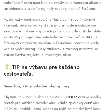
oplatí spojiť cestu napríklad so zastávkou v Nemecku alebo v
Luxembursku a urobiť z nej malý roadtrip naprieč Európou.
Mesto leží v dnešnom regióne Hauts-de-France (historická
Pikardia), severne od Paríža, a jeho atmosféru definuje mix
stredovekej histórie, vojnových príbehov a čulého študentského
života. Popri majestátnej katedrále vás čaká štvrť Saint-Leu s
farebnými domčekmi, mostíkmi a kaviarňami priamo na vode,
kde sa večer miešajú hlasy študentov z miestnej univerzity so
zvukmi klavíra znejúcimi z otvorených okien.
TIP na výbavu pre každého
cestovateľa:
Smartfón, ktorý zvládne pláž aj hory
Chystáte sa k moru alebo na turistiku?
HONOR 600
je ideálny
parťák pre každého dovolenkára. Vďaka špičkovej certifikácii
IP69K mu neublíži jemný piesok na pláži ani prudký letný lejak.