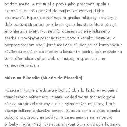
bodom mesta. Autor tu žil a práve jeho pracovňa spolu s
exponátmi prináša pohľad do zaujímavej tvorivej dielne
spisovateľa. Expozície zahŕňajú originálne rukopisy, rekvizity z
dobrodružných príbehov a fascinujúce ilustrácie, ktoré oživujú
jeho literárne svety. Návštevníci ocenia spojenie kultúrneho
zážitku s pokojnými prechádzkami pozdĺž kanálov Saint-Leu v
bezprostrednom okolí. Jarné mesiace sú ideálne na kombináciu s
návštevou menších obchodov a kaviarní v centre, kde môžete na
konci dňa relaxovať pri dobrom nápoji a spomienke na
verneovské príbehy.
Múzeum Pikardie (Musée de Picardie)
Múzeum Pikardie predstavuje bohatú zbierku histórie regiónu a
francúzskeho výtvarného umenia. Základ tvoria archeologické
nálezy, stredoveké sochy a diela významných maliarov, ktoré
ukazujú kultúrne bohatstvo severu. Budova sama o sebe ponúka
pokojné prostredie na oddych a zameranie sa na historické
príbehy mesta. Pred návštevou si skontrolujte otváracie hodiny a