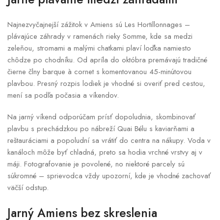
Najnezvyčajnejší zážitok v Amiens sú Les Hortillonnages –
plávajúce záhrady v ramenách rieky Somme, kde sa medzi
zeleňou, stromami a malými chatkami plaví loďka namiesto
chôdze po chodníku. Od apríla do októbra premávajú tradičné
čierne člny barque à cornet s komentovanou 45-minútovou
plavbou. Presný rozpis lodiek je vhodné si overiť pred cestou,
mení sa podľa počasia a víkendov.
Na jarný víkend odporúčam prísť dopoludnia, skombinovať
plavbu s prechádzkou po nábreží Quai Bélu s kaviarňami a
reštauráciami a popoludní sa vrátiť do centra na nákupy. Voda v
kanáloch môže byť chladná, preto sa hodia vrchné vrstvy aj v
máji. Fotografovanie je povolené, no niektoré parcely sú
súkromné – sprievodca vždy upozorní, kde je vhodné zachovať
väčší odstup.
Jarný Amiens bez skreslenia