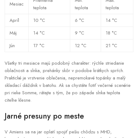
Priemerná
Min.
Max.
Mesiac
teplota
teplota
teplota
Apríl
10 °C
6 °C
14 °C
Máj
14 °C
9 °C
18 °C
Jún
17 °C
12 °C
21 °C
Všetky tri mesiace majú podobný charakter: rýchle striedanie
oblačnosti a slnka, prehánky skôr v podobe krátkych sprŕch.
Praktické je vrstvenie oblečenia, nepremokavé topánky a malý
skladací dáždnik v batohu. Ak sa chystáte fotiť večerné scenérie
pri rieke Somme, rátajte s tým, že po západe slnka teplota
citeľne klesne.
Jarné presuny po meste
V Amiens sa na jar oplatí spojiť pešiu chôdzu s MHD,