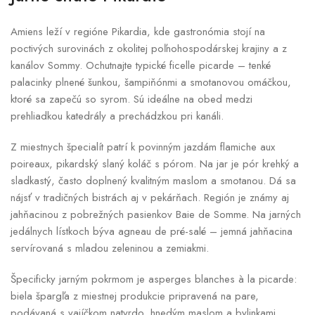
Amiens leží v regióne Pikardia, kde gastronómia stojí na
poctivých surovinách z okolitej poľnohospodárskej krajiny a z
kanálov Sommy. Ochutnajte typické ficelle picarde – tenké
palacinky plnené šunkou, šampiňónmi a smotanovou omáčkou,
ktoré sa zapečú so syrom. Sú ideálne na obed medzi
prehliadkou katedrály a prechádzkou pri kanáli.
Z miestnych špecialít patrí k povinným jazdám flamiche aux
poireaux, pikardský slaný koláč s pórom. Na jar je pór krehký a
sladkastý, často doplnený kvalitným maslom a smotanou. Dá sa
nájsť v tradičných bistrách aj v pekárňach. Región je známy aj
jahňacinou z pobrežných pasienkov Baie de Somme. Na jarných
jedálnych lístkoch býva agneau de pré-salé – jemná jahňacina
servírovaná s mladou zeleninou a zemiakmi.
Špecificky jarným pokrmom je asperges blanches à la picarde:
biela špargľa z miestnej produkcie pripravená na pare,
podávaná s vajíčkom natvrdo, hnedým maslom a bylinkami.