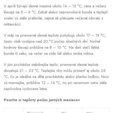
V apríli bývajú denné maximá okolo 14 – 15 °C, rána a večery
klesajú na 5 – 6 °C. Kabát alebo nepremokavá bunda a teplejší
sveter sú stále praktické, najmä ak plánujete večerné návraty z
reštaurácií.
V máji sa priemerné denné teploty pohybujú okolo 17 – 19 °C,
často však vystúpia nad 20 °C počas slnečných dní. Nočné
hodnoty klesajú približne na 8 – 10 °C. Na deň stačí ľahká
bunda či sako, na večer sa zíde šál alebo tenšia mikina.
V júni prichádza stabilnejšie teplo; priemerné denné teploty
dosahujú 21 – 23 °C. Teplejšie vlny môžu priniesť aj okolo 25
°C, čo je ideálne na dlhé prechádzky alebo plavbu loďkou. Noci
sú miernejšie, približne 12 – 14 °C, no pri severnom vetre stále
nepôsobia vyslovene letne.
Pozrite si teploty počas jarných mesiacov