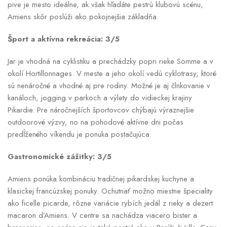
pive je mesto ideálne, ak však hľadáte pestrú klubovú scénu,
Amiens skôr poslúži ako pokojnejšia základňa.
Šport a aktívna rekreácia: 3/5
Jar je vhodná na cyklistiku a prechádzky popri rieke Somme a v
okolí Hortillonnages. V meste a jeho okolí vedú cyklotrasy, ktoré
sú nenáročné a vhodné aj pre rodiny. Možné je aj člnkovanie v
kanáloch, jogging v parkoch a výlety do vidieckej krajiny
Pikardie. Pre náročnejších športovcov chýbajú výraznejšie
outdoorové výzvy, no na pohodové aktívne dni počas
predĺženého víkendu je ponuka postačujúca.
Gastronomické zážitky: 3/5
Amiens ponúka kombináciu tradičnej pikardskej kuchyne a
klasickej francúzskej ponuky. Ochutnať možno miestne špeciality
ako ficelle picarde, rôzne variácie rybích jedál z rieky a dezert
macaron d’Amiens. V centre sa nachádza viacero bister a