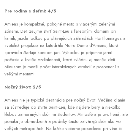
Pre rodiny s deťmi: 4/5
Amiens je kompaktné, pokojné mesto s viacerými zelenými
zónami. Deti zaujme štvrť Saint-Leu s farebnými domami pri
kanáli, jazda loďkou po plávajúcich záhradách Hortillonnages a
svetelná projekcia na katedrále Notre-Dame d’Amiens, ktorá
spravidla štartuje koncom jari. Výhodou je príjemné jarné
počasie a kratšie vzdialenosti, ktoré zvládnu aj menšie deti.
Mínusom je menší počet interaktívnych atrakcií v porovnaní s
veľkými mestami.
Nočný život: 2/5
Amiens nie je typická destinácia pre nočný život. Väčšina diania
sa sústreďuje do štvrte Saint-Leu, kde nájdete bary a niekoľko
klubov zameraných skôr na študentov. Atmosféra je uvoľnená, ale
ponuka je obmedzená a podniky často zatvárajú skôr ako vo
veľkých metropolách. Na krátke večerné posedenie pri víne či