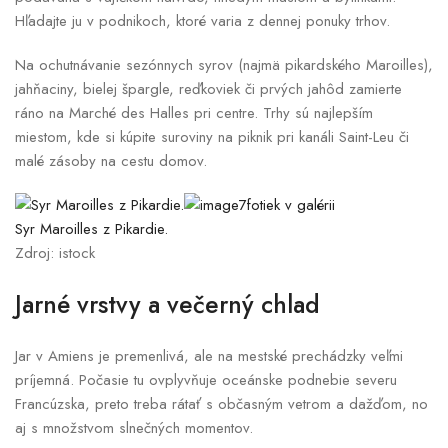
Hľadajte ju v podnikoch, ktoré varia z dennej ponuky trhov.
Na ochutnávanie sezónnych syrov (najmä pikardského Maroilles),
jahňaciny, bielej špargle, reďkoviek či prvých jahôd zamierte
ráno na Marché des Halles pri centre. Trhy sú najlepším
miestom, kde si kúpite suroviny na piknik pri kanáli Saint-Leu či
malé zásoby na cestu domov.
7fotiek v galérii
Syr Maroilles z Pikardie.
Zdroj: istock
Jarné vrstvy a večerný chlad
Jar v Amiens je premenlivá, ale na mestské prechádzky veľmi
príjemná. Počasie tu ovplyvňuje oceánske podnebie severu
Francúzska, preto treba rátať s občasným vetrom a dažďom, no
aj s množstvom slnečných momentov.