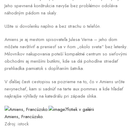
Jeho spevnená konštrukcia navyše bez problémov odoláva
náhodným pádom na skaly.
Užite si dovolenku naplno a bez strachu o telefón.
Amiens je aj mestom spisovateľa Julesa Verna – jeho dom
môžete navštíviť a preniesť sa v ňom „okolo sveta“ bez letenky.
Milovníkov nakupovania poteší kompaktné centrum so sieťovými
obchodmi aj menšími butikmi, kde sa dá pohodlne striedať
prehliadka pamiatok s dopĺňaním šatníka.
V ďalšej časti cestopisu sa pozrieme na to, čo v Amiens určite
nevynechať, kam si sadnúť na tarte aux pommes a kde hľadať
najkrajšie výhľady na katedrálu pri západe slnka.
7fotiek v galérii
Amiens, Francúzsko.
Zdroj: istock