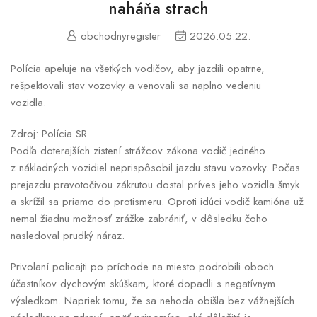
naháňa strach
obchodnyregister
2026.05.22.
Polícia apeluje na všetkých vodičov, aby jazdili opatrne,
rešpektovali stav vozovky a venovali sa naplno vedeniu
vozidla.
Zdroj: Polícia SR
Podľa doterajších zistení strážcov zákona vodič jedného
z nákladných vozidiel neprispôsobil jazdu stavu vozovky. Počas
prejazdu pravotočivou zákrutou dostal príves jeho vozidla šmyk
a skrížil sa priamo do protismeru. Oproti idúci vodič kamióna už
nemal žiadnu možnosť zrážke zabrániť, v dôsledku čoho
nasledoval prudký náraz.
Privolaní policajti po príchode na miesto podrobili oboch
účastníkov dychovým skúškam, ktoré dopadli s negatívnym
výsledkom. Napriek tomu, že sa nehoda obišla bez vážnejších