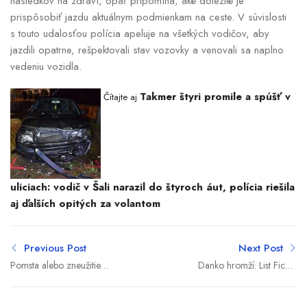
následkov na zdraví, opäť pripomína, aké dôležité je
prispôsobiť jazdu aktuálnym podmienkam na ceste. V súvislosti
s touto udalosťou polícia apeluje na všetkých vodičov, aby
jazdili opatrne, rešpektovali stav vozovky a venovali sa naplno
vedeniu vozidla.
Takmer štyri promile a spúšť v
Čítajte aj
uliciach: vodič v Šali narazil do štyroch áut, polícia riešila
aj ďalších opitých za volantom
Previous Post
Next Post
Pomsta alebo zneužitie
Danko hromží: List Ficovi
právomocí? Strana Za ľudí
je zdvihnutým prstom pre
žiada stíhanie Šutaja
Tarabu. No vládu vraj SNS