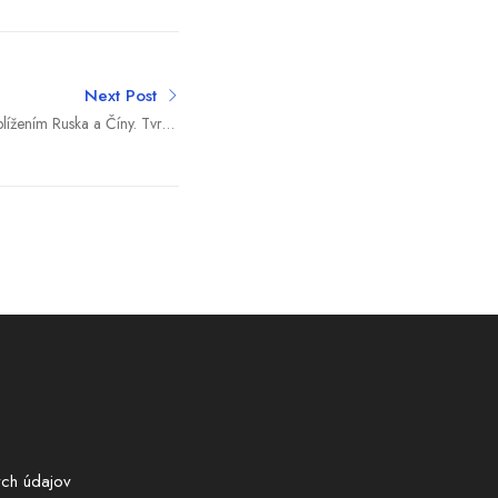
Next Post
blížením Ruska a Číny. Tvrdí,
 Moskvy od Pekingu ohrozuje
Západ
ch údajov