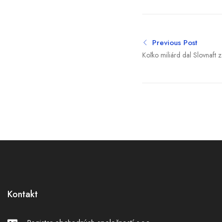
Previous Post
Koľko miliárd dal Slovnaft 
si prepočty a porovnanie S
(infografika)
Kontakt