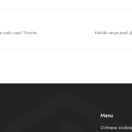
za ruskú ropu? Pozrite
Kaliňák varuje pred z
lovenska so svetom
že rastúca závislosť
Menu
Ochrana osobný