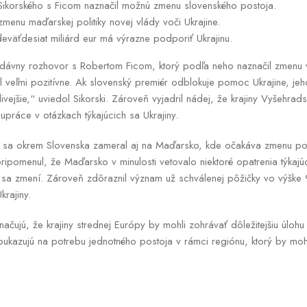
ikorského s Ficom naznačil možnú zmenu slovenského postoja.
zmenu maďarskej politiky novej vlády voči Ukrajine.
eväťdesiat miliárd eur má výrazne podporiť Ukrajinu.
nedávny rozhovor s Robertom Ficom, ktorý podľa neho naznačil zmenu 
l veľmi pozitívne. Ak slovenský premiér odblokuje pomoc Ukrajine, je
vejšie,“ uviedol Sikorski. Zároveň vyjadril nádej, že krajiny Vyšehrads
lupráce v otázkach týkajúcich sa Ukrajiny.
ia sa okrem Slovenska zameral aj na Maďarsko, kde očakáva zmenu pos
pripomenul, že Maďarsko v minulosti vetovalo niektoré opatrenia týkaj
p sa zmení. Zároveň zdôraznil význam už schválenej pôžičky vo výške 
rajiny.
ačujú, že krajiny strednej Európy by mohli zohrávať dôležitejšiu úlohu v
oukazujú na potrebu jednotného postoja v rámci regiónu, ktorý by moh