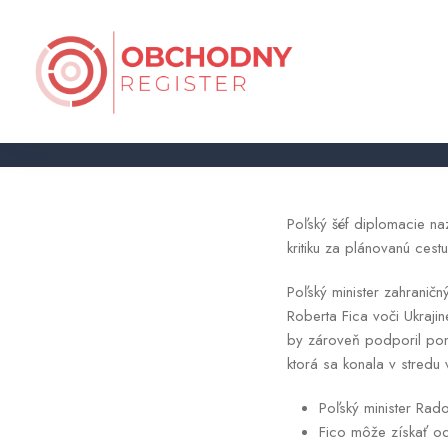
Sikorski vidí šancu na obrat
Poľský šéf diplomacie na
kritiku za plánovanú ce
Poľský minister zahraničn
Roberta Fica voči Ukraji
by zároveň podporil pom
ktorá sa konala v stredu
Poľský minister Rad
Fico môže získať o