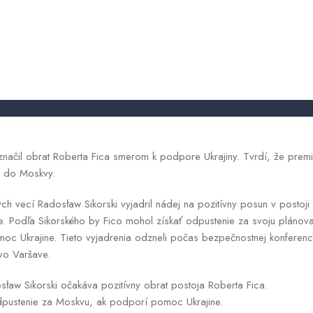
 u Fica. Odpustenie za Moskvu p
Ukrajine
obchodnyregister
2026.05.06.
značil obrat Roberta Fica smerom k podpore Ukrajiny. Tvrdí, že premi
stu do Moskvy.
ých vecí Radosław Sikorski vyjadril nádej na pozitívny posun v postoj
ne. Podľa Sikorského by Fico mohol získať odpustenie za svoju plánov
oc Ukrajine. Tieto vyjadrenia odzneli počas bezpečnostnej konferen
 vo Varšave.
osław Sikorski očakáva pozitívny obrat postoja Roberta Fica.
dpustenie za Moskvu, ak podporí pomoc Ukrajine.