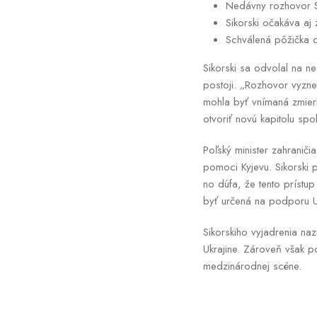
Nedávny rozhovor S
Sikorski očakáva aj 
Schválená pôžička d
Sikorski sa odvolal na 
postoji. „Rozhovor vyzne
mohla byť vnímaná zmierli
otvoriť novú kapitolu spo
Poľský minister zahranič
pomoci Kyjevu. Sikorski 
no dúfa, že tento prístu
byť určená na podporu Uk
Sikorskiho vyjadrenia nazn
Ukrajine. Zároveň však p
medzinárodnej scéne.