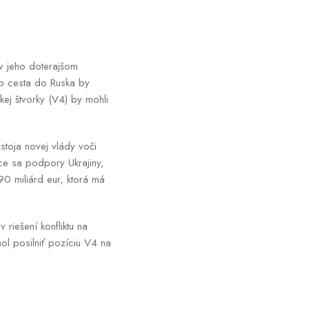
v jeho doterajšom
ho cesta do Ruska by
kej štvorky (V4) by mohli
toja novej vlády voči
úce sa podpory Ukrajiny,
90 miliárd eur, ktorá má
 riešení konfliktu na
ol posilniť pozíciu V4 na