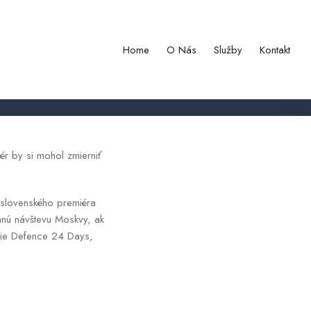
odmieňuje odblokovaním pomoci
Home
O Nás
Služby
Kontakt
ér by si mohol zmierniť
i slovenského premiéra
anú návštevu Moskvy, ak
cie Defence 24 Days,