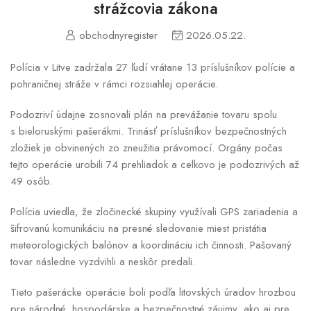
strážcovia zákona
obchodnyregister
2026.05.22.
Polícia v Litve zadržala 27 ľudí vrátane 13 príslušníkov polície a
pohraničnej stráže v rámci rozsiahlej operácie.
Podozriví údajne zosnovali plán na prevážanie tovaru spolu
s bieloruskými pašerákmi. Trinásť príslušníkov bezpečnostných
zložiek je obvinených zo zneužitia právomocí. Orgány počas
tejto operácie urobili 74 prehliadok a celkovo je podozrivých až
49 osôb.
Polícia uviedla, že zločinecké skupiny využívali GPS zariadenia a
šifrovanú komunikáciu na presné sledovanie miest pristátia
meteorologických balónov a koordináciu ich činnosti. Pašovaný
tovar následne vyzdvihli a neskôr predali.
Tieto pašerácke operácie boli podľa litovských úradov hrozbou
pre národné, hospodárske a bezpečnostné záujmy, ako aj pre