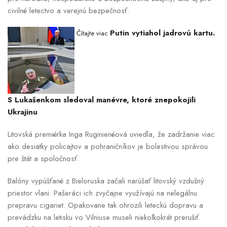
civilné letectvo a verejnú bezpečnosť.
Putin vytiahol jadrovú kartu.
Čítajte viac
S Lukašenkom sledoval manévre, ktoré znepokojili
Ukrajinu
Litovská premiérka Inga Ruginienéová uviedla, že zadržanie viac
ako desiatky policajtov a pohraničníkov je bolestivou správou
pre štát a spoločnosť.
Balóny vypúšťané z Bieloruska začali narúšať litovský vzdušný
priestor vlani. Pašeráci ich zvyčajne využívajú na nelegálnu
prepravu cigariet. Opakovane tak ohrozili leteckú dopravu a
prevádzku na letisku vo Vilniuse museli niekoľkokrát prerušiť.