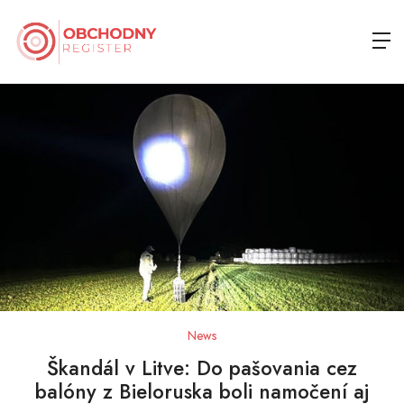
News
Škandál v Litve: Do pašovania cez
balóny z Bieloruska boli namočení aj