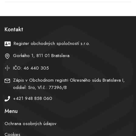
Neublížila mu ani kauza
jeho prípad rieši Európsky
matky Michala Šimečku
súd
(nový prieskum)
Kontakt
Register obchodných spoločností s.r.o.
Gorkého 1, 811 01 Bratislava
IČO: 46 440 305
Zápis v Obchodnom registri Okresného súdu Bratislava I,
oddiel: Sro, Vl.č.: 77396/B
+421 948 858 060
Menu
Ochrana osobných údajov
Cookies