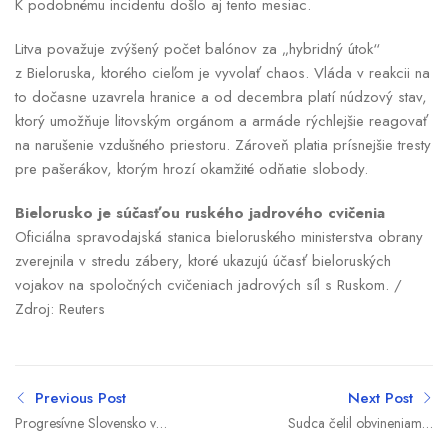
K podobnému incidentu došlo aj tento mesiac.
Litva považuje zvýšený počet balónov za „hybridný útok“
z Bieloruska, ktorého cieľom je vyvolať chaos. Vláda v reakcii na
to dočasne uzavrela hranice a od decembra platí núdzový stav,
ktorý umožňuje litovským orgánom a armáde rýchlejšie reagovať
na narušenie vzdušného priestoru. Zároveň platia prísnejšie tresty
pre pašerákov, ktorým hrozí okamžité odňatie slobody.
Bielorusko je súčasťou ruského jadrového cvičenia
Oficiálna spravodajská stanica bieloruského ministerstva obrany
zverejnila v stredu zábery, ktoré ukazujú účasť bieloruských
vojakov na spoločných cvičeniach jadrových síl s Ruskom. /
Zdroj: Reuters
Previous Post
Next Post
Progresívne Slovensko v
Sudca čelil obvineniam z
preferenciách porástlo.
týrania partnerky. Teraz