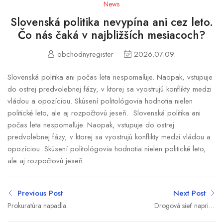
News
Slovenská politika nevypína ani cez leto.
Čo nás čaká v najbližších mesiacoch?
obchodnyregister
2026.07.09.
Slovenská politika ani počas leta nespomaľuje. Naopak, vstupuje
do ostrej predvolebnej fázy, v ktorej sa vyostrujú konflikty medzi
vládou a opozíciou. Skúsení politológovia hodnotia nielen
politické leto, ale aj rozpočtovú jeseň. Slovenská politika ani
počas leta nespomaľuje. Naopak, vstupuje do ostrej
predvolebnej fázy, v ktorej sa vyostrujú konflikty medzi vládou a
opozíciou. Skúsení politológovia hodnotia nielen politické leto,
ale aj rozpočtovú jeseň.
Previous Post
Next Post
Prokuratúra napadla
Drogová sieť naprieč
volebné obvody v
štyrmi krajinami padla.