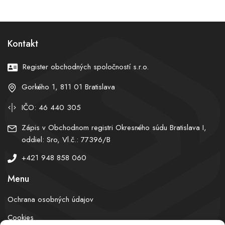
Bánovciach nad Bebravou.
Polícia zadržala osem
Mesto podľa nej porušilo
osôb
zákon
Kontakt
Register obchodných spoločností s.r.o.
Gorkého 1, 811 01 Bratislava
IČO: 46 440 305
Zápis v Obchodnom registri Okresného súdu Bratislava I,
oddiel: Sro, Vl.č.: 77396/B
+421 948 858 060
Menu
Ochrana osobných údajov
Cookies