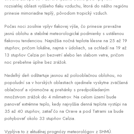
rozsiahlej oblasti vyššieho tlaku vzduchu, ktorá do nášho regiónu
prinesie mimoriadne teplý, pôvodom tropický vzduch.
Počas noci zosilnie vplyv tlakovej výše, čo prinesie prevažne
jasnú oblohu a stabilné meteorologické podmienky s ustálenou
tlakovou tendenciou. Najnižšia nočná teplota klesne na 25 až 19
stupňov, pričom lokálne, najmä v údoliach, sa ochladí na 19 až
13 stupňov Celzia pri bezvetrí alebo len slabom vetre, pričom
noc prebehne úplne bez zrážok.
Nedeľný deň odštartuje jasnou až polooblačnou oblohou, no
popoludní sa v horských oblastiach ojedinele vyskytne zväčšená
oblačnosť a výnimočne aj prehánky s predpokladaným
množstvom zrážok do 4 milimetrov. Na celom území bude
panovať extrémne teplo, kedy najvyššia denná teplota vystúpi na
35 až 40 stupňov, zatiaľ čo na Orave a pod Tatrami sa bude
pohybovať okolo 33 stupňov Celzia.
Vyplýva to z aktuálnej prognózy meteorológov z SHMÚ.