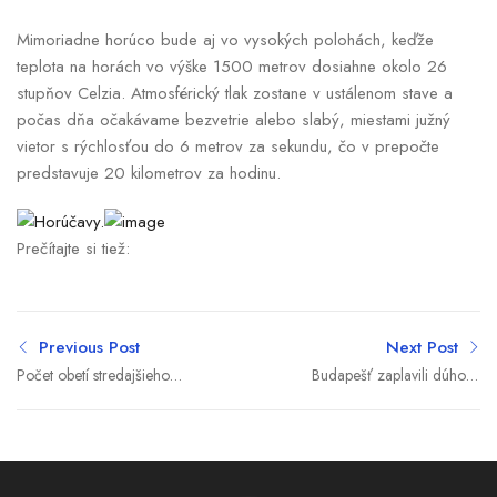
Mimoriadne horúco bude aj vo vysokých polohách, keďže
teplota na horách vo výške 1500 metrov dosiahne okolo 26
stupňov Celzia. Atmosférický tlak zostane v ustálenom stave a
počas dňa očakávame bezvetrie alebo slabý, miestami južný
vietor s rýchlosťou do 6 metrov za sekundu, čo v prepočte
predstavuje 20 kilometrov za hodinu.
Prečítajte si tiež:
Previous Post
Next Post
Počet obetí stredajšieho
Budapešť zaplavili dúhové
zemetrasenia vo
vlajky. Prvý Pride po
Venezuele stúpol na 1430
Orbánovej porážke
prilákal desaťtisíce ľudí