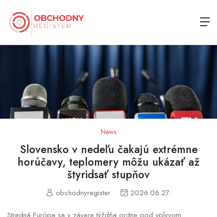
News
Slovensko v nedeľu čakajú extrémne
horúčavy, teplomery môžu ukázať až
štyridsať stupňov
obchodnyregister
2026.06.27.
Stredná Európa sa v závere týždňa ocitne pod vplyvom