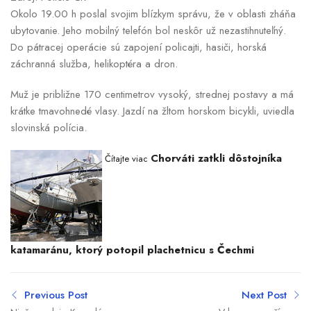
Okolo 19.00 h poslal svojim blízkym správu, že v oblasti zháňa
ubytovanie. Jeho mobilný telefón bol neskôr už nezastihnuteľný.
Do pátracej operácie sú zapojení policajti, hasiči, horská
záchranná služba, helikoptéra a dron.
Muž je približne 170 centimetrov vysoký, strednej postavy a má
krátke tmavohnedé vlasy. Jazdí na žltom horskom bicykli, uviedla
slovinská polícia.
Chorváti zatkli dôstojníka
Čítajte viac
katamaránu, ktorý potopil plachetnicu s Čechmi
Previous Post
Next Post