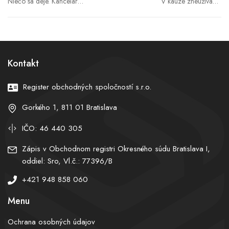
Niečo sa deje. Kancelár
V kauze zneužívania
Merz zvoláva do Berlína
pandemickej pomoci
spojencov
padla obžaloba, škoda
presahuje 13 miliónov eur
Kontakt
Register obchodných spoločností s.r.o.
Gorkého 1, 811 01 Bratislava
IČO: 46 440 305
Zápis v Obchodnom registri Okresného súdu Bratislava I,
oddiel: Sro, Vl.č.: 77396/B
+421 948 858 060
Menu
Ochrana osobných údajov