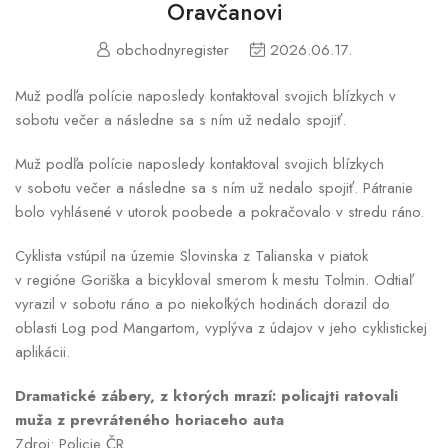
Oravčanovi
obchodnyregister
2026.06.17.
Muž podľa polície naposledy kontaktoval svojich blízkych v
sobotu večer a následne sa s ním už nedalo spojiť.
Muž podľa polície naposledy kontaktoval svojich blízkych
v sobotu večer a následne sa s ním už nedalo spojiť. Pátranie
bolo vyhlásené v utorok poobede a pokračovalo v stredu ráno.
Cyklista vstúpil na územie Slovinska z Talianska v piatok
v regióne Goriška a bicykloval smerom k mestu Tolmin. Odtiaľ
vyrazil v sobotu ráno a po niekoľkých hodinách dorazil do
oblasti Log pod Mangartom, vyplýva z údajov v jeho cyklistickej
aplikácii.
Dramatické zábery, z ktorých mrazí: policajti ratovali
muža z prevráteného horiaceho auta
Zdroj: Policie ČR