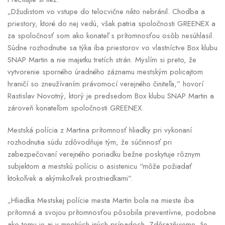
„Džudistom vo vstupe do telocvične nikto nebránil. Chodba a
priestory, ktoré do nej vedú, však patria spoločnosti GREENEX a
za spoločnosť som ako konateľ s prítomnosťou osôb nesúhlasil.
Súdne rozhodnutie sa týka iba priestorov vo vlastníctve Box klubu
SNAP Martin a nie majetku tretích strán. Myslím si preto, že
vytvorenie sporného úradného záznamu mestským policajtom
hraničí so zneužívaním právomocí verejného činiteľa,” hovorí
Rastislav Novotný, ktorý je predsedom Box klubu SNAP Martin a
zároveň konateľom spoločnosti GREENEX.
Mestská polícia z Martina prítomnosť hliadky pri vykonaní
rozhodnutia súdu zdôvodňuje tým, že súčinnosť pri
zabezpečovaní verejného poriadku bežne poskytuje rôznym
subjektom a mestskú políciu o asistenicu “môže požiadať
ktokoľvek a akýmikoľvek prostriedkami”.
„Hliadka Mestskej polície mesta Martin bola na mieste iba
prítomná a svojou prítomnosťou pôsobila preventívne, podobne
ako tomu je aj v mnohých iných prípadoch. Zdôrazňujeme, že