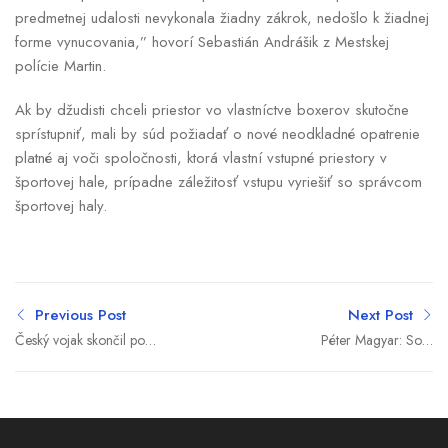
predmetnej udalosti nevykonala žiadny zákrok, nedošlo k žiadnej
forme vynucovania,” hovorí Sebastián Andrášik z Mestskej
polície Martin.
Ak by džudisti chceli priestor vo vlastníctve boxerov skutočne
sprístupniť, mali by súd požiadať o nové neodkladné opatrenie
platné aj voči spoločnosti, ktorá vlastní vstupné priestory v
športovej hale, prípadne záležitosť vstupu vyriešiť so správcom
športovej haly.
Previous Post
Next Post
Český vojak skončil po
Péter Magyar: Som
návrate z Konga v
pripravený stretnúť sa
karanténe. Slúžil v oblasti,
začiatkom budúceho
kde sa šíri ebola
týždňa so Zelenským