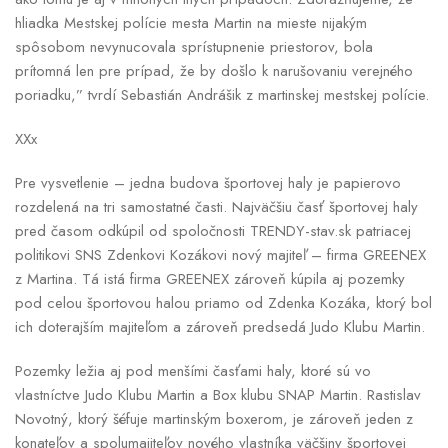
hliadka Mestskej polície mesta Martin na mieste nijakým
spôsobom nevynucovala sprístupnenie priestorov, bola
prítomná len pre prípad, že by došlo k narušovaniu verejného
poriadku,” tvrdí Sebastián Andrášik z martinskej mestskej polície.
XXx
Pre vysvetlenie – jedna budova športovej haly je papierovo
rozdelená na tri samostatné časti. Najväčšiu časť športovej haly
pred časom odkúpil od spoločnosti TRENDY-stav.sk patriacej
politikovi SNS Zdenkovi Kozákovi nový majiteľ – firma GREENEX
z Martina. Tá istá firma GREENEX zároveň kúpila aj pozemky
pod celou športovou halou priamo od Zdenka Kozáka, ktorý bol
ich doterajším majiteľom a zároveň predsedá Judo Klubu Martin.
Pozemky ležia aj pod menšími časťami haly, ktoré sú vo
vlastníctve Judo Klubu Martin a Box klubu SNAP Martin. Rastislav
Novotný, ktorý šéfuje martinským boxerom, je zároveň jeden z
konateľov a spolumajiteľov nového vlastníka väčšiny športovej