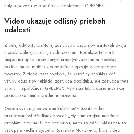
haly a pozemkov pod ňou – spoločnosti GREENEX.
Video ukazuje odlišný priebeh
udalosti
Z celej udalosti, pri ktorej zástupcovi džudistov asistovali dvaja
mestskí policajti, existuje videozáznam. Redakcia ho má k
dispozícii aj so spomínaným úradným záznamom mestskej
polície, ktorý udalosť zjednodušene opisuje v neprospech
boxerov. Z videa jasne vyplýva, že verbálny nesúhlas voči
vstupu džudistov nekládol zástupca box klubu, ale zástupca tretej
strany – spoločnosti GREENEX. Vyvracia tak tvrdenie mestskej
polície zapísané v úradnom zázname.
Osoba vystupujúca za box klub hneď v úvode videa
predstaviteľovi džudistov hovorí: „My samozrejme nemáme
problém, aby ste išli do box klubu, nech sa páči“. Následne sa
však pýta vedľa stojaceho Rastislava Novotného, ktorý video