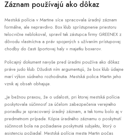
Záznam používajú ako dôkaz
Mestská polícia v Martine síce spracovala úradný záznam
formálne, ale nepravdivo. Box klub sprístupnenie priestoru
telocvične neblokoval, spravil tak zástupca firmy GREENEX z
dôvodu vlastníctva a práv spojených s užívaním prístupovej
chodby do časti športovej haly v majetku boxerov.
Policajný dokument navyše pred úradmi používa ako dôkaz
práve judo klub. Džudisti ním argumentujú, že box klub údajne
marí výkon súdneho rozhodnutia. Mestská polica Martin jeho
vznik aj obsah obhajuje.
„Je bežnou praxou, že o udalosti, pri ktorej mestská polícia
poskytovala súčinnosť za účelom zabezpečenia verejného
poriadku je spracovaný úradný záznam, a tak tomu bolo aj v
predmetnom prípade. Kópia úradného záznamu o poskytnutí
súčinnosti bola na požiadanie poskytnutá subjektu, ktorý o
asistenciu požiadal. Mestská polícia mesta Martin počas