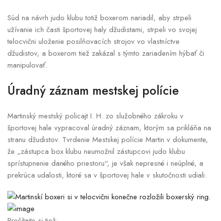
Súd na návrh judo klubu totiž boxerom nariadil, aby strpeli
užívanie ich časti športovej haly džudistami, strpeli vo svojej
telocvični uloženie posilňovacích strojov vo vlastníctve
džudistov, a boxerom tiež zakázal s týmto zariadením hýbať či
manipulovať.
Úradný záznam mestskej polície
Martinský mestský policajt I. H. zo služobného zákroku v
športovej hale vypracoval úradný záznam, ktorým sa prikláňa na
stranu džudistov. Tvrdenie Mestskej polície Martin v dokumente,
že „zástupca box klubu neumožnil zástupcovi judo klubu
sprístupnenie daného priestoru“, je však nepresné i neúplné, a
prekrúca udalosti, ktoré sa v športovej hale v skutočnosti udiali.
Prečítajte si tiež: