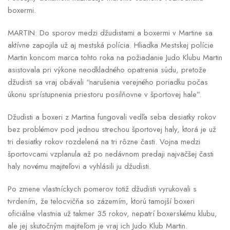
boxermi.
MARTIN: Do sporov medzi džudistami a boxermi v Martine sa
aktívne zapojila už aj mestská polícia. Hliadka Mestskej polície
Martin koncom marca tohto roka na požiadanie Judo Klubu Martin
asistovala pri výkone neodkladného opatrenia súdu, pretože
džudisti sa vraj obávali “narušenia verejného poriadku počas
úkonu sprístupnenia priestoru posilňovne v športovej hale”.
Džudisti a boxeri z Martina fungovali vedľa seba desiatky rokov
bez problémov pod jednou strechou športovej haly, ktorá je už
tri desiatky rokov rozdelená na tri rôzne časti. Vojna medzi
športovcami vzplanula až po nedávnom predaji najväčšej časti
haly novému majiteľovi a vyhlásili ju džudisti.
Po zmene vlastníckych pomerov totiž džudisti vyrukovali s
tvrdením, že telocvičňa so zázemím, ktorú tamojší boxeri
oficiálne vlastnia už takmer 35 rokov, nepatrí boxerskému klubu,
ale jej skutočným majiteľom je vraj ich Judo Klub Martin.