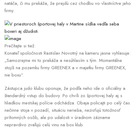
natáča, či mu prekáža, že prejdú cez chodbu vo vlastníctve jeho
firmy.
Prečítajte si tiež:
Konateľ spoločnosti Rastislav Novotný na kameru jasne vyhlasuje:
„Samozrejme mi to prekáža a nesúhlasím s tým. Momentálne
stojíš na pozemku firmy GREENEX a v majetku firmy GREENEX,
nie boxu“.
Zástupca judo klubu oponuje, že podľa neho ide o oficiálny a
štandardný vstup do budovy. Po chvíli zo športovej haly aj s
hliadkou mestskej polície odchádza. Obaja policajti po celý čas
nečinne stoja v pozadí, situáciu neriešia, nezisťujú totožnosť
prítomných osôb, ale po udalosti v úradnom zázname
nepravdivo zvaľujú celú vinu na box klub.