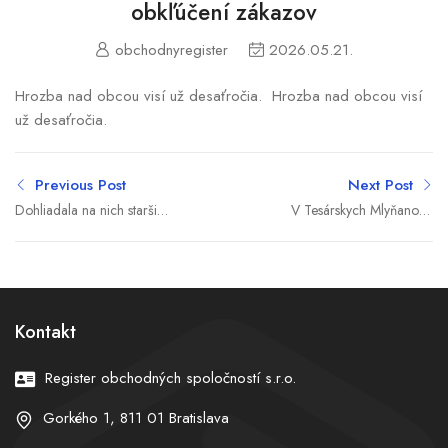
obkľúčení zákazov
obchodnyregister
2026.05.21.
Hrozba nad obcou visí už desaťročia. Hrozba nad obcou visí
už desaťročia.
Previous Post
Next Post
Dohliadala na nich staršia
V Tesárskych Mlyňanoch
sestra. Požiar bytu vo
zrazilo auto maloleté
Viedni si vyžiadal životy
dieťa, do nemocnice ho
dvoch malých detí
transportoval vrtuľník
Kontakt
Register obchodných spoločností s.r.o.
Gorkého 1, 811 01 Bratislava