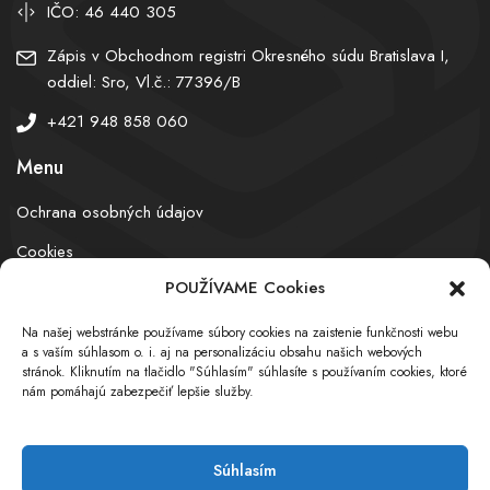
IČO: 46 440 305
Zápis v Obchodnom registri Okresného súdu Bratislava I,
oddiel: Sro, Vl.č.: 77396/B
+421 948 858 060
Menu
Ochrana osobných údajov
Cookies
POUŽÍVAME Cookies
Na našej webstránke používame súbory cookies na zaistenie funkčnosti webu
© obchodnyregister.com – All rights reserved
a s vaším súhlasom o. i. aj na personalizáciu obsahu našich webových
stránok. Kliknutím na tlačidlo "Súhlasím" súhlasíte s používaním cookies, ktoré
nám pomáhajú zabezpečiť lepšie služby.
Súhlasím