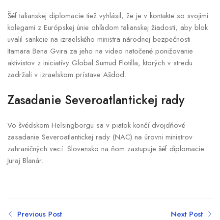
Šéf talianskej diplomacie tiež vyhlásil, že je v kontakte so svojimi
kolegami z Európskej únie ohľadom talianskej žiadosti, aby blok
uvalil sankcie na izraelského ministra národnej bezpečnosti
Itamara Bena Gvira za jeho na video natočené ponižovanie
aktivistov z iniciatívy Global Sumud Flotilla, ktorých v stredu
zadržali v izraelskom prístave Ašdod.
Zasadanie Severoatlantickej rady
Vo švédskom Helsingborgu sa v piatok končí dvojdňové
zasadanie Severoatlantickej rady (NAC) na úrovni ministrov
zahraničných vecí. Slovensko na ňom zastupuje šéf diplomacie
Juraj Blanár.
Previous Post
Next Post