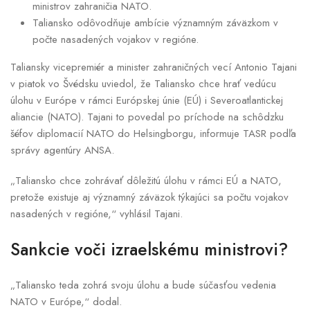
ministrov zahraničia NATO.
Taliansko odôvodňuje ambície významným záväzkom v
počte nasadených vojakov v regióne.
Taliansky vicepremiér a minister zahraničných vecí Antonio Tajani
v piatok vo Švédsku uviedol, že Taliansko chce hrať vedúcu
úlohu v Európe v rámci Európskej únie (EÚ) i Severoatlantickej
aliancie (NATO). Tajani to povedal po príchode na schôdzku
šéfov diplomacií NATO do Helsingborgu, informuje TASR podľa
správy agentúry ANSA.
„Taliansko chce zohrávať dôležitú úlohu v rámci EÚ a NATO,
pretože existuje aj významný záväzok týkajúci sa počtu vojakov
nasadených v regióne,“ vyhlásil Tajani.
Sankcie voči izraelskému ministrovi?
„Taliansko teda zohrá svoju úlohu a bude súčasťou vedenia
NATO v Európe,“ dodal.