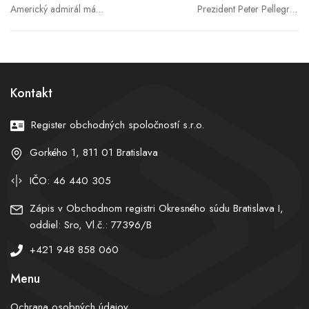
Americký admirál má
Prezident Peter Pellegrini
plán, ako sa vysporiadať s
sa stretol so slovenskými
Iránom. V Kongrese si
europoslancami
vypýtal tri veci, ktoré majú
rozhodnúť
Kontakt
Register obchodných spoločností s.r.o.
Gorkého 1, 811 01 Bratislava
IČO: 46 440 305
Zápis v Obchodnom registri Okresného súdu Bratislava I,
oddiel: Sro, Vl.č.: 77396/B
+421 948 858 060
Menu
Ochrana osobných údajov