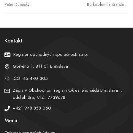
Peter Dubecký:
Búrka zlomila Bratislavu:
„Audiovizuálne dedičstvo
stromy padali na trolejbus
Slovenskej republiky sa
aj autá, festival stopli.
podarilo zachrániť“
Vallov magistrát ukázal
rozsah škôd
Kontakt
Register obchodných spoločností s.r.o.
Gorkého 1, 811 01 Bratislava
IČO: 46 440 305
Zápis v Obchodnom registri Okresného súdu Bratislava I,
oddiel: Sro, Vl.č.: 77396/B
+421 948 858 060
Menu
Ochrana osobných údajov