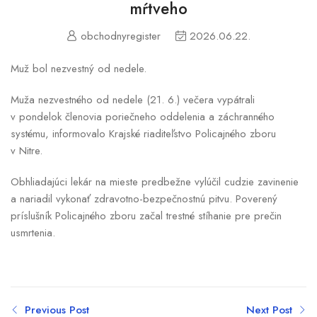
mŕtveho
obchodnyregister
2026.06.22.
Muž bol nezvestný od nedele.
Muža nezvestného od nedele (21. 6.) večera vypátrali
v pondelok členovia poriečneho oddelenia a záchranného
systému, informovalo Krajské riaditeľstvo Policajného zboru
v Nitre.
Obhliadajúci lekár na mieste predbežne vylúčil cudzie zavinenie
a nariadil vykonať zdravotno-bezpečnostnú pitvu. Poverený
príslušník Policajného zboru začal trestné stíhanie pre prečin
usmrtenia.
Previous Post
Next Post