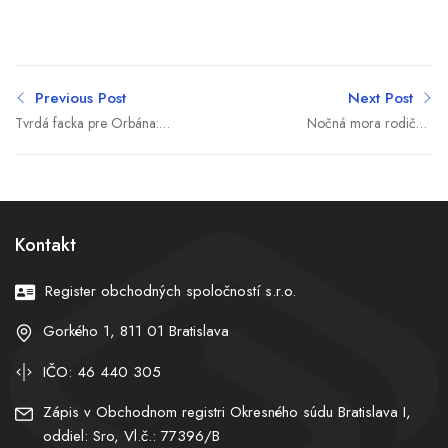
Previous Post
Next Post
Tvrdá facka pre Orbána:
Nočná mora rodičov:
Jeho koniec na čele
Dieťa bolo vyše 90 minút
Fideszu si želá už aj časť
zamknuté v rozpálenom
voličov strany
aute, policajti museli rozbiť
okno
Kontakt
Register obchodných spoločností s.r.o.
Gorkého 1, 811 01 Bratislava
IČO: 46 440 305
Zápis v Obchodnom registri Okresného súdu Bratislava I,
oddiel: Sro, Vl.č.: 77396/B