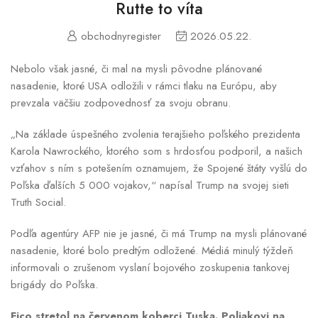
Rutte to víta
obchodnyregister
2026.05.22.
Nebolo však jasné, či mal na mysli pôvodne plánované
nasadenie, ktoré USA odložili v rámci tlaku na Európu, aby
prevzala väčšiu zodpovednosť za svoju obranu.
„Na základe úspešného zvolenia terajšieho poľského prezidenta
Karola Nawrockého, ktorého som s hrdosťou podporil, a našich
vzťahov s ním s potešením oznamujem, že Spojené štáty vyšlú do
Poľska ďalších 5 000 vojakov,“ napísal Trump na svojej sieti
Truth Social.
Podľa agentúry AFP nie je jasné, či má Trump na mysli plánované
nasadenie, ktoré bolo predtým odložené. Médiá minulý týždeň
informovali o zrušenom vyslaní bojového zoskupenia tankovej
brigády do Poľska.
Fico stretol na červenom koberci Tuska. Poliakovi na