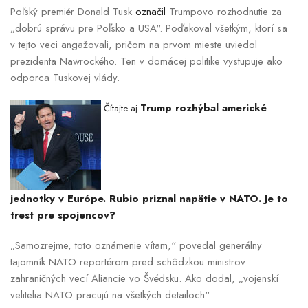
Poľský premiér Donald Tusk
označil
Trumpovo rozhodnutie za
„dobrú správu pre Poľsko a USA“. Poďakoval všetkým, ktorí sa
v tejto veci angažovali, pričom na prvom mieste uviedol
prezidenta Nawrockého. Ten v domácej politike vystupuje ako
odporca Tuskovej vlády.
Trump rozhýbal americké
Čítajte aj
jednotky v Európe. Rubio priznal napätie v NATO. Je to
trest pre spojencov?
„Samozrejme, toto oznámenie vítam,“ povedal generálny
tajomník NATO reportérom pred schôdzkou ministrov
zahraničných vecí Aliancie vo Švédsku. Ako dodal, „vojenskí
velitelia NATO pracujú na všetkých detailoch“.