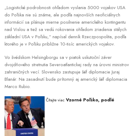
„Logistické podrobnosti ohľadom vyslania 5000 vojakov USA
do Poľska nie sú známe, ale podľa najnovších neoficiálnych
informácií sa plánuje mierne posilnenie amerického kontingentu
nad Vislou a tiež sa vedú rokovania ohľadom zriadenia stálych
základní USA v Poľsku,“ napísal denník Rzeczpospolita, podľa
ktorého je v Poľsku približne 10-tisíc amerických vojakov.
Vo švédskom Helsingborgu sa v piatok uskutoční záver
dvojdňového stretnutia Severoatlantickej rady na úrovni ministrov
zahraničných vecí. Slovensko zastupuje šéf diplomacie Juraj
Blanár. Na zasadnutí bude prítomný aj americký šéf diplomacia
Marco Rubio.
Vzorné Poľsko, podlé
Čítajte viac