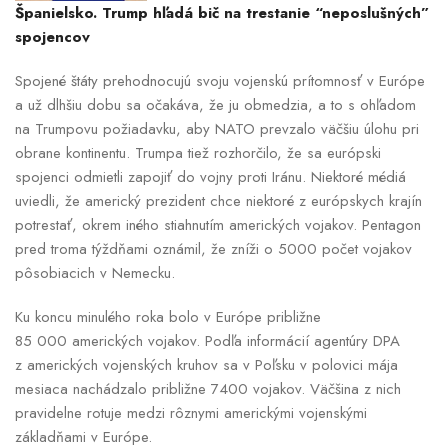
Španielsko. Trump hľadá bič na trestanie “neposlušných”
spojencov
Spojené štáty prehodnocujú svoju vojenskú prítomnosť v Európe
a už dlhšiu dobu sa očakáva, že ju obmedzia, a to s ohľadom
na Trumpovu požiadavku, aby NATO prevzalo väčšiu úlohu pri
obrane kontinentu. Trumpa tiež rozhorčilo, že sa európski
spojenci odmietli zapojiť do vojny proti Iránu. Niektoré médiá
uviedli, že americký prezident chce niektoré z európskych krajín
potrestať, okrem iného stiahnutím amerických vojakov. Pentagon
pred troma týždňami oznámil, že zníži o 5000 počet vojakov
pôsobiacich v Nemecku.
Ku koncu minulého roka bolo v Európe približne
85 000 amerických vojakov. Podľa informácií agentúry DPA
z amerických vojenských kruhov sa v Poľsku v polovici mája
mesiaca nachádzalo približne 7400 vojakov. Väčšina z nich
pravidelne rotuje medzi rôznymi americkými vojenskými
základňami v Európe.