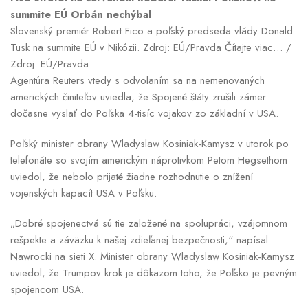
summite EÚ Orbán nechýbal
Slovenský premiér Robert Fico a poľský predseda vlády Donald
Tusk na summite EÚ v Nikózii. Zdroj: EÚ/Pravda Čítajte viac… /
Zdroj: EÚ/Pravda
Agentúra Reuters vtedy s odvolaním sa na nemenovaných
amerických činiteľov uviedla, že Spojené štáty zrušili zámer
dočasne vyslať do Poľska 4-tisíc vojakov zo základní v USA.
Poľský minister obrany Wladyslaw Kosiniak-Kamysz v utorok po
telefonáte so svojím americkým náprotivkom Petom Hegsethom
uviedol, že nebolo prijaté žiadne rozhodnutie o znížení
vojenských kapacít USA v Poľsku.
„Dobré spojenectvá sú tie založené na spolupráci, vzájomnom
rešpekte a záväzku k našej zdieľanej bezpečnosti,“ napísal
Nawrocki na sieti X. Minister obrany Wladyslaw Kosiniak-Kamysz
uviedol, že Trumpov krok je dôkazom toho, že Poľsko je pevným
spojencom USA.