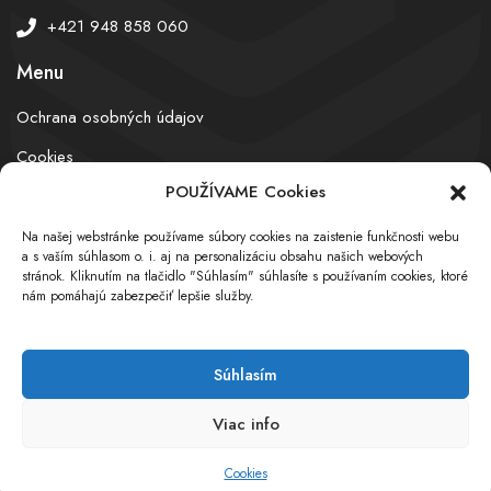
+421 948 858 060
Menu
Ochrana osobných údajov
Cookies
POUŽÍVAME Cookies
Na našej webstránke používame súbory cookies na zaistenie funkčnosti webu
© obchodnyregister.com – All rights reserved
a s vaším súhlasom o. i. aj na personalizáciu obsahu našich webových
stránok. Kliknutím na tlačidlo "Súhlasím" súhlasíte s používaním cookies, ktoré
nám pomáhajú zabezpečiť lepšie služby.
Súhlasím
Viac info
Cookies