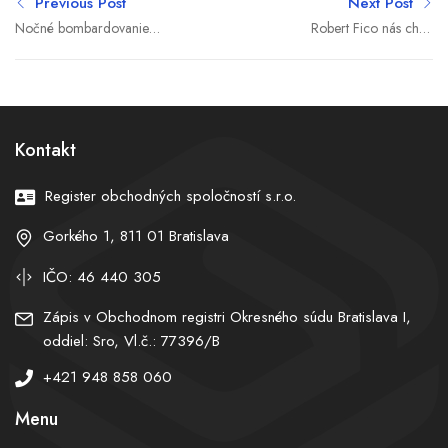
Previous Post
Next Post
Nočné bombardovanie
Robert Fico nás chce
Kyjeva zasiahlo obytné
žalobou zastrašiť, ale to sa
budovy, pod troskami
mu nepodarí, hovorí
môžu byť uväznené osoby
šéfredaktor Bárdy
(videopodcast)
Kontakt
Register obchodných spoločností s.r.o.
Gorkého 1, 811 01 Bratislava
IČO: 46 440 305
Zápis v Obchodnom registri Okresného súdu Bratislava I,
oddiel: Sro, Vl.č.: 77396/B
+421 948 858 060
Menu