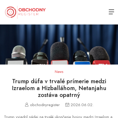
News
Trump dúfa v trvalé prímerie medzi
Izraelom a Hizballáhom, Netanjahu
zostáva opatrný
obchodnyregister
2026.06.02.
Trump vyjadril nádej na trvalé ukončenie bojov medzi Izraelom a