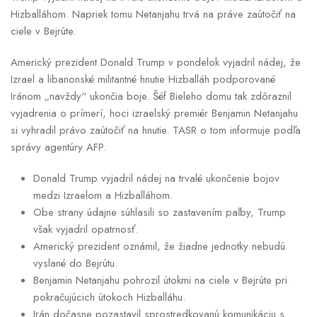
Hizballáhom. Napriek tomu Netanjahu trvá na práve zaútočiť na
ciele v Bejrúte.
Americký prezident Donald Trump v pondelok vyjadril nádej, že
Izrael a libanonské militantné hnutie Hizballáh podporované
Iránom „navždy“ ukončia boje. Šéf Bieleho domu tak zdôraznil
vyjadrenia o prímerí, hoci izraelský premiér Benjamin Netanjahu
si vyhradil právo zaútočiť na hnutie. TASR o tom informuje podľa
správy agentúry AFP.
Donald Trump vyjadril nádej na trvalé ukončenie bojov
medzi Izraelom a Hizballáhom.
Obe strany údajne súhlasili so zastavením paľby, Trump
však vyjadril opatrnosť.
Americký prezident oznámil, že žiadne jednotky nebudú
vyslané do Bejrútu.
Benjamin Netanjahu pohrozil útokmi na ciele v Bejrúte pri
pokračujúcich útokoch Hizballáhu.
Irán dočasne pozastavil sprostredkovanú komunikáciu s