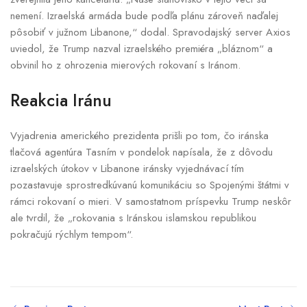
nemení. Izraelská armáda bude podľa plánu zároveň naďalej
pôsobiť v južnom Libanone,“ dodal. Spravodajský server Axios
uviedol, že Trump nazval izraelského premiéra „bláznom“ a
obvinil ho z ohrozenia mierových rokovaní s Iránom.
Reakcia Iránu
Vyjadrenia amerického prezidenta prišli po tom, čo iránska
tlačová agentúra Tasním v pondelok napísala, že z dôvodu
izraelských útokov v Libanone iránsky vyjednávací tím
pozastavuje sprostredkúvanú komunikáciu so Spojenými štátmi v
rámci rokovaní o mieri. V samostatnom príspevku Trump neskôr
ale tvrdil, že „rokovania s Iránskou islamskou republikou
pokračujú rýchlym tempom“.