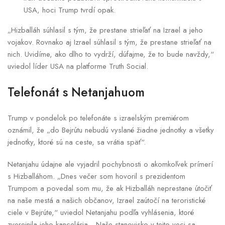
USA, hoci Trump tvrdí opak.
„Hizballáh súhlasil s tým, že prestane strieľať na Izrael a jeho
vojakov. Rovnako aj Izrael súhlasil s tým, že prestane strieľať na
nich. Uvidíme, ako dlho to vydrží, dúfajme, že to bude navždy,“
uviedol líder USA na platforme Truth Social.
Telefonát s Netanjahuom
Trump v pondelok po telefonáte s izraelským premiérom
oznámil, že „do Bejrútu nebudú vyslané žiadne jednotky a všetky
jednotky, ktoré sú na ceste, sa vrátia späť“.
Netanjahu údajne ale vyjadril pochybnosti o akomkoľvek prímerí
s Hizballáhom. „Dnes večer som hovoril s prezidentom
Trumpom a povedal som mu, že ak Hizballáh neprestane útočiť
na naše mestá a našich občanov, Izrael zaútočí na teroristické
ciele v Bejrúte,“ uviedol Netanjahu podľa vyhlásenia, ktoré
zverejnila jeho kancelária. „Naše stanovisko v tejto veci sa