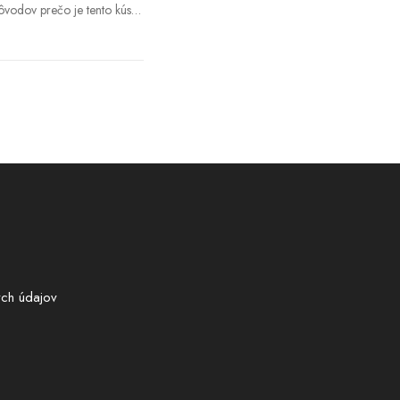
ôvodov prečo je tento kúsok
vákov láskou na prvý pohľad
ch údajov