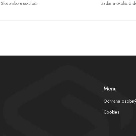
 Slovensko a uskutoční
Zadar a okolie: 5 d
ch cien (prehľad
Dalmácie pre Slo
Menu
Ochrana osobný
Cookies