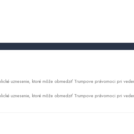
News
s Iránom by mohli byť obmedzené.
obchodnyregister
2026.05.20.
olické uznesenie, ktoré môže obmedziť Trumpove právomoci pri vede
olické uznesenie, ktoré môže obmedziť Trumpove právomoci pri veden