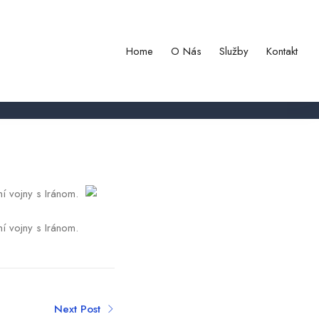
 Senát USA schválil uznesenie
Home
O Nás
Služby
Kontakt
ní vojny s Iránom.
í vojny s Iránom.
Next Post