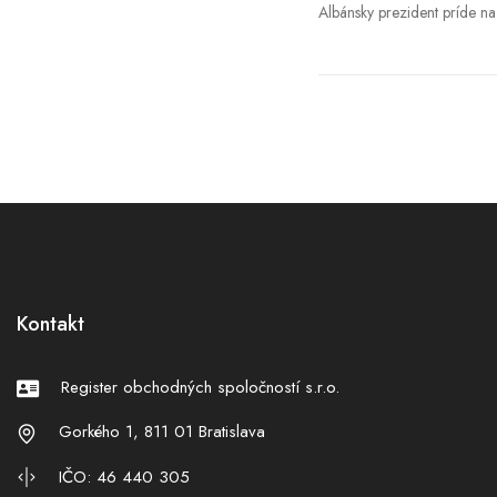
Albánsky prezident príde na
sa odovzdávanie Novinársky
očakávaných udalostí)
Kontakt
Register obchodných spoločností s.r.o.
Gorkého 1, 811 01 Bratislava
IČO: 46 440 305