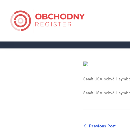
Trumpove právomoci vo vojne 
Senát USA schválil symb
Senát USA schválil symb
Previous Post