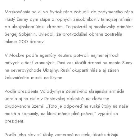
Moskovčania sa aj vo štvrtok ráno zobudili do zadymeného rána.
Hustý čierny dym stúpa z ropných zásobníkov v tamojšej rafinérii
po ukrajinskom útoku dronom. To potvrdil aj moskovský primátor
Sergej Sobjanin. Uviedol, že protivzdušná obrana zostrelila
takmer 200 dronov.
V Moskve podľa agentúry Reuters potvrdili najmenej troch
mŕtvych a šesť zranených. Rusi zas útočili dronmi na mesto Sumy
na severovýchode Ukrajiny. Ruskí okupanti hlásia aj zásah
železničného mostu na Kryme.
Podľa prezidenta Volodymyra Zelenského ukrajinská armáda
udrela aj na ciele v Rostovskej oblasti či na dočasne
okupovanom území. „Toto je odpoveď na ruské útoky na naše
mestá a komunity, na ktorú máme plné právo,“ vyjadril sa
prezident.
Podľa jeho slov sú útoky zamerané na ciele, ktoré udržujú