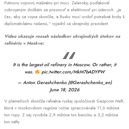
Putinovu vojnovú mašinériu pri moci. Zelenskyj poďakoval
ozbrojeným zložkám za presnosť a efektívnosť pri úderoch. „Je
čas, aby sa vojna skončila, a Rusko musí urobiť potrebné kroky k
diplomatickému riešeniu,“ vyjadril sa ukrajinský prezident.
Video ukazuje rozsah následkov ukrajinských útokov na
rafinériu v Moskve:
It is the largest oil refinery in Moscow. Or rather, it
was.
pic.twitter.com/MkM7bADYPW
— Anton Gerashchenko (@Gerashchenko_en)
June 18, 2026
V plameňoch skončila rafinéria ruskej spoločnosti Gazprom Neft,
ktorá v moskovskom regióne ročne spracovávala 11,6 milióna
ton ropy. Z nej vyrobila 2,9 milióna ton benzínu a 3,2 milióna
ton nafty.