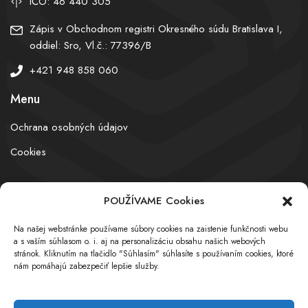
IČO: 46 440 305
Zápis v Obchodnom registri Okresného súdu Bratislava I,
oddiel: Sro, Vl.č.: 77396/B
+421 948 858 060
Menu
Ochrana osobných údajov
Cookies
POUŽÍVAME Cookies
© obchodnyregister.com – All rights reserved
Na našej webstránke používame súbory cookies na zaistenie funkčnosti webu
a s vaším súhlasom o. i. aj na personalizáciu obsahu našich webových
stránok. Kliknutím na tlačidlo "Súhlasím" súhlasíte s používaním cookies, ktoré
nám pomáhajú zabezpečiť lepšie služby.