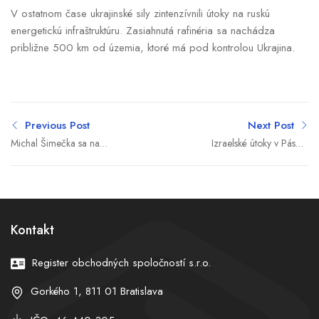
V ostatnom čase ukrajinské sily zintenzívnili útoky na ruskú
energetickú infraštruktúru. Zasiahnutá rafinéria sa nachádza
približne 500 km od územia, ktoré má pod kontrolou Ukrajina.
Previous Post
Next Post
Michal Šimečka sa na
Izraelské útoky v Pásme
výbore smial Robertovi
Gazy pokračujú aj napriek
Ficovi do tváre. Premiér
prímeriu. Vyžiadali si vyše
ide do Bruselu riešiť aj
tisíc obetí
exekúciu jeho matky
Kontakt
Register obchodných spoločností s.r.o.
Gorkého 1, 811 01 Bratislava