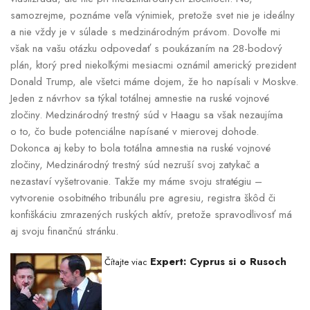
samozrejme, poznáme veľa výnimiek, pretože svet nie je ideálny
a nie vždy je v súlade s medzinárodným právom. Dovoľte mi
však na vašu otázku odpovedať s poukázaním na 28-bodový
plán, ktorý pred niekoľkými mesiacmi oznámil americký prezident
Donald Trump, ale všetci máme dojem, že ho napísali v Moskve.
Jeden z návrhov sa týkal totálnej amnestie na ruské vojnové
zločiny. Medzinárodný trestný súd v Haagu sa však nezaujíma
o to, čo bude potenciálne napísané v mierovej dohode.
Dokonca aj keby to bola totálna amnestia na ruské vojnové
zločiny, Medzinárodný trestný súd nezruší svoj zatykač a
nezastaví vyšetrovanie. Takže my máme svoju stratégiu –
vytvorenie osobitného tribunálu pre agresiu, registra škôd či
konfiškáciu zmrazených ruských aktív, pretože spravodlivosť má
aj svoju finančnú stránku.
Expert: Cyprus si o Rusoch
Čítajte viac