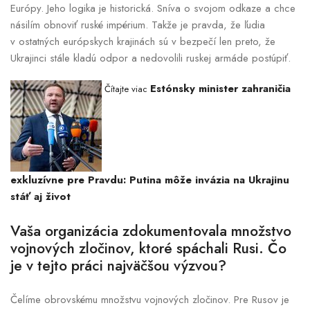
Európy. Jeho logika je historická. Sníva o svojom odkaze a chce
násilím obnoviť ruské impérium. Takže je pravda, že ľudia
v ostatných európskych krajinách sú v bezpečí len preto, že
Ukrajinci stále kladú odpor a nedovolili ruskej armáde postúpiť.
Estónsky minister zahraničia
Čítajte viac
exkluzívne pre Pravdu: Putina môže invázia na Ukrajinu
stáť aj život
Vaša organizácia zdokumentovala množstvo
vojnových zločinov, ktoré spáchali Rusi. Čo
je v tejto práci najväčšou výzvou?
Čelíme obrovskému množstvu vojnových zločinov. Pre Rusov je