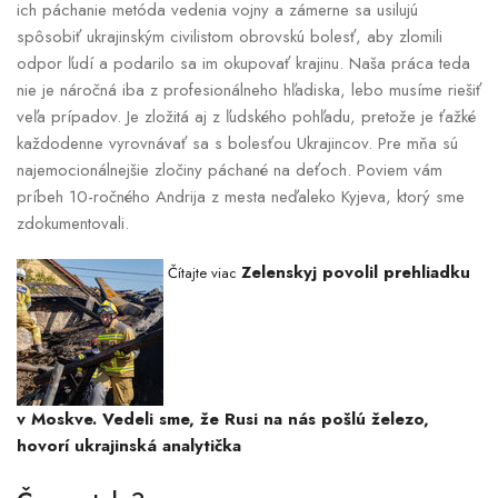
ich páchanie metóda vedenia vojny a zámerne sa usilujú
spôsobiť ukrajinským civilistom obrovskú bolesť, aby zlomili
odpor ľudí a podarilo sa im okupovať krajinu. Naša práca teda
nie je náročná iba z profesionálneho hľadiska, lebo musíme riešiť
veľa prípadov. Je zložitá aj z ľudského pohľadu, pretože je ťažké
každodenne vyrovnávať sa s bolesťou Ukrajincov. Pre mňa sú
najemocionálnejšie zločiny páchané na deťoch. Poviem vám
príbeh 10-ročného Andrija z mesta neďaleko Kyjeva, ktorý sme
zdokumentovali.
Zelenskyj povolil prehliadku
Čítajte viac
v Moskve. Vedeli sme, že Rusi na nás pošlú železo,
hovorí ukrajinská analytička