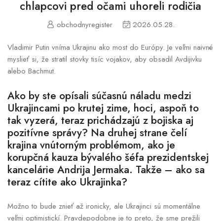
chlapcovi pred očami uhoreli rodičia
obchodnyregister
2026.05.28.
Vladimir Putin vníma Ukrajinu ako most do Európy. Je veľmi naivné
myslieť si, že stratil stovky tisíc vojakov, aby obsadil Avdijivku
alebo Bachmut.
Ako by ste opísali súčasnú náladu medzi
Ukrajincami po krutej zime, hoci, aspoň to
tak vyzerá, teraz prichádzajú z bojiska aj
pozitívne správy? Na druhej strane čelí
krajina vnútorným problémom, ako je
korupčná kauza bývalého šéfa prezidentskej
kancelárie Andrija Jermaka. Takže – ako sa
teraz cítite ako Ukrajinka?
Možno to bude znieť až ironicky, ale Ukrajinci sú momentálne
veľmi optimistickí. Pravdepodobne je to preto, že sme prežili