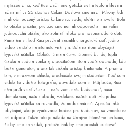
najťažšiu zimu, keď Rusi zničili energetickú sieť a teplota klesala
až na mínus 25 stupňov Celzia. Doslova sme mrzli. Milióny ľudí
mali obmedzený prístup ku kúreniu, vode, elektrine a svetlu. Bola
to otázka prežitia, pretože sme nemali odpoveď ani na veľmi
jednoduchú otázku, ako zohriať mlieko pre novonarodené deti.
Pamätám si, keď Rusi prvýkrát zasiahli energetickú sieť, jedno
video sa stalo na internete virálnym. Bola na ňom obyčajná
kyjevská učiteľka. Oblečenú mala červenú zimnú bundu, teplú
čiapku a sedela vonku aj s počítačom. Bola vedľa obchodu, kde
bežal generátor, a ona tak získala prístup k internetu. A priamo
tam, v mrazivom chlade, prednášala svojim študentom. Keď som
videla tie videá a fotografie, povedala som si: Môj bože, Rusi
nám prišli vziať všetko – našu zem, našu budúcnosť, našu
demokraciu, našu slobodu, vzdelanie našich detí. Ale jedna
kyjevská učiteľka sa rozhodla, že nedostanú nič. Aj niečo také
obyčajné, ako je vyučovacia hodina pre študentov, sa zmenilo na
akt odporu. Takže toto je nálada na Ukrajine. Nemáme ten luxus,
že by sme sa vzdali, pretože inak by sme prestali existovať.