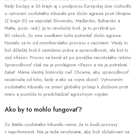
Rady Európy a 36 krajín aj s podporou Európskej únie rozhodlo
o vytvorení osobitného tribunálu pre zločin agresie proti Ukrajine.
(Z krajín EÚ sa nepridali Slovensko, Maďarsko, Bulharsko a
Malta, pozn. red.). Je to revolučný krok. Je to prvýkrát po
80 rokoch, čo sme svedkami úsilia potrestať zločin agresie.
Nestalo sa to od norimberského procesu s nacistami. Vtedy to
bol dôležitý krok k nastoleniu práva a spravodlivosti, ale bol to
súd víťazov. Proces sa konal až po porážke nacistického režimu.
Spravodlivosť však nie je privilégiom víťazov a nie je potrebné
čakať. Máme vlastný historický cieľ. Chceme, aby spravodlivosť
nezávisela od toho, kedy a ako sa vojna skončí. Vytvorením
osobitného tribunálu sa zmení globálny prístup k zločinom proti
mieru a pomôže to predchádzať agresívnym vojnám.
Ako by to mohlo fungovať?
Zo štatútu osobitného tribunálu vieme, že to budú procesy
v neprítomnosti. Nie je teda nevyhnutné, aby boli obžalovaní na