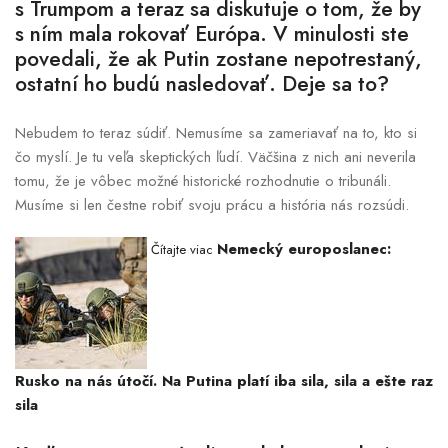
s Trumpom a teraz sa diskutuje o tom, že by
s ním mala rokovať Európa. V minulosti ste
povedali, že ak Putin zostane nepotrestaný,
ostatní ho budú nasledovať. Deje sa to?
Nebudem to teraz súdiť. Nemusíme sa zameriavať na to, kto si
čo myslí. Je tu veľa skeptických ľudí. Väčšina z nich ani neverila
tomu, že je vôbec možné historické rozhodnutie o tribunáli.
Musíme si len čestne robiť svoju prácu a história nás rozsúdi.
Nemecký europoslanec:
Čítajte viac
Rusko na nás útočí. Na Putina platí iba sila, sila a ešte raz
sila