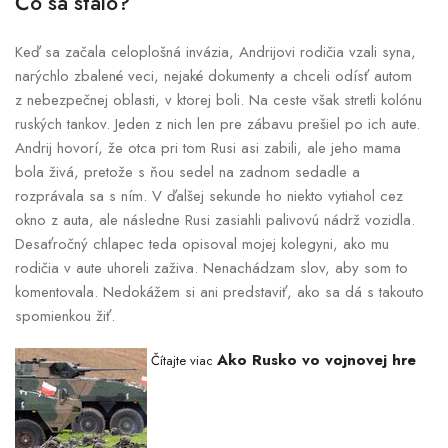
Čo sa stalo?
Keď sa začala celoplošná invázia, Andrijovi rodičia vzali syna,
narýchlo zbalené veci, nejaké dokumenty a chceli odísť autom
z nebezpečnej oblasti, v ktorej boli. Na ceste však stretli kolónu
ruských tankov. Jeden z nich len pre zábavu prešiel po ich aute.
Andrij hovorí, že otca pri tom Rusi asi zabili, ale jeho mama
bola živá, pretože s ňou sedel na zadnom sedadle a
rozprávala sa s ním. V ďalšej sekunde ho niekto vytiahol cez
okno z auta, ale následne Rusi zasiahli palivovú nádrž vozidla.
Desaťročný chlapec teda opisoval mojej kolegyni, ako mu
rodičia v aute uhoreli zaživa. Nenachádzam slov, aby som to
komentovala. Nedokážem si ani predstaviť, ako sa dá s takouto
spomienkou žiť.
Ako Rusko vo vojnovej hre
Čítajte viac