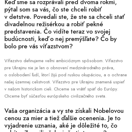
Keď sme sa
rozprávali pred dvoma rokmi
,
pýtal som sa vás, čo ste chceli robiť
v detstve. Povedali ste, že ste sa chceli stať
divadelnou režisérkou a robiť pekné
predstavenia. Čo vidíte teraz vo svojej
budúcnosti, keď o nej premýšľate? Čo by
bolo pre vás víťazstvom?
Víťazstvo definujeme veľmi ambicióznym spôsobom. Víťazstvo
pre Ukrajinu nie je len o obnovení medzinárodného práva,
o oslobodení ľudí, ktorí žijú pod ruskou okupáciou, a o ochrane
našej územnej celistvosti. Víťazstvo pre Ukrajinu znamená uspieť
v našom historickom cieli. Chceme sa vrátiť späť do Európy.
Chceme byť súčasťou európskeho civilizačného sveta.
Vaša organizácia a vy ste získali Nobelovou
cenou za mier a tiež ďalšie ocenenia. Je to
vyjadrenie uznania, aké je dôležité to, čo