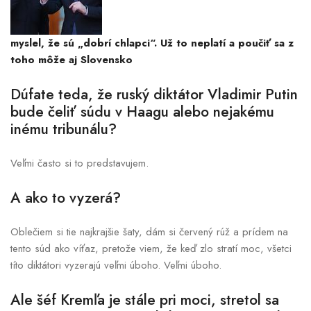
myslel, že sú „dobrí chlapci“. Už to neplatí a poučiť sa z
toho môže aj Slovensko
Dúfate teda, že ruský diktátor Vladimir Putin
bude čeliť súdu v Haagu alebo nejakému
inému tribunálu?
Veľmi často si to predstavujem.
A ako to vyzerá?
Oblečiem si tie najkrajšie šaty, dám si červený rúž a prídem na
tento súd ako víťaz, pretože viem, že keď zlo stratí moc, všetci
títo diktátori vyzerajú veľmi úboho. Veľmi úboho.
Ale šéf Kremľa je stále pri moci, stretol sa