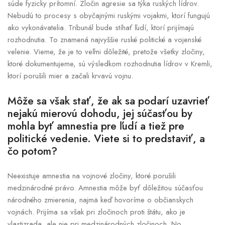
súde fyzicky prítomní. Zločin agresie sa týka ruských lídrov.
Nebudú to procesy s obyčajnými ruskými vojakmi, ktorí fungujú
ako vykonávatelia. Tribunál bude stíhať ľudí, ktorí prijímajú
rozhodnutia. To znamená najvyššie ruské politické a vojenské
velenie. Vieme, že je to veľmi dôležité, pretože všetky zločiny,
ktoré dokumentujeme, sú výsledkom rozhodnutia lídrov v Kremli,
ktorí porušili mier a začali krvavú vojnu.
Môže sa však stať, že ak sa podarí uzavrieť
nejakú mierovú dohodu, jej súčasťou by
mohla byť amnestia pre ľudí a tiež pre
politické vedenie. Viete si to predstaviť, a
čo potom?
Neexistuje amnestia na vojnové zločiny, ktoré porušili
medzinárodné právo. Amnestia môže byť dôležitou súčasťou
národného zmierenia, najmä keď hovoríme o občianskych
vojnách. Prijíma sa však pri zločinoch proti štátu, ako je
vlastizrada, ale nie pri medzinárodných zločinoch. No,