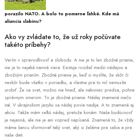
porazilo NATO. A bolo to pomerne ľahké. Kde má
aliancia slabinu?
Ako vy zvládate to, že už roky počúvate
takéto príbehy?
Verím v spravodlivosť a slobodu. A nie je to len zbožné prianie,
nie je to nejaká naivná viera. Existuje rozdiel medzi nádejou a
zbožným prianím. Zbožné prianie je, keď si myslíte, že skôr či
neskôr bude všetko v poriadku, a vlastne pre to nič nemusíte
urobiť. Že sa svet, možno nie hneď, ale nakoniec predsa, pohne
správnym smerom. To je zbožné prianie. Nádej znamená niečo
iné. V ukrajinskom jazyku sa nádej povie nadija. A to znamená aj
akciu. Takže mám veľkú nádej, pretože konám. Naša budúcnosť
je nejasná, ale nie je ani vopred napísaná. Znamená to, že vždy
máme šancu sformovať taký svet, aký si želáme pre seba a pre
naše deti.