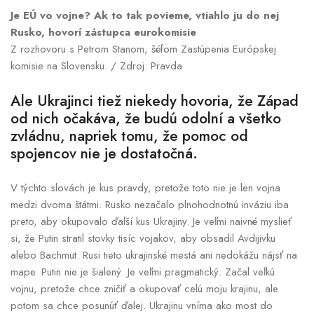
Je EÚ vo vojne? Ak to tak povieme, vtiahlo ju do nej
Rusko, hovorí zástupca eurokomisie
Z rozhovoru s Petrom Stanom, šéfom Zastúpenia Európskej
komisie na Slovensku. / Zdroj: Pravda
Ale Ukrajinci tiež niekedy hovoria, že Západ
od nich očakáva, že budú odolní a všetko
zvládnu, napriek tomu, že pomoc od
spojencov nie je dostatočná.
V týchto slovách je kus pravdy, pretože toto nie je len vojna
medzi dvoma štátmi. Rusko nezačalo plnohodnotnú inváziu iba
preto, aby okupovalo ďalší kus Ukrajiny. Je veľmi naivné myslieť
si, že Putin stratil stovky tisíc vojakov, aby obsadil Avdijivku
alebo Bachmut. Rusi tieto ukrajinské mestá ani nedokážu nájsť na
mape. Putin nie je šialený. Je veľmi pragmatický. Začal veľkú
vojnu, pretože chce zničiť a okupovať celú moju krajinu, ale
potom sa chce posunúť ďalej. Ukrajinu vníma ako most do