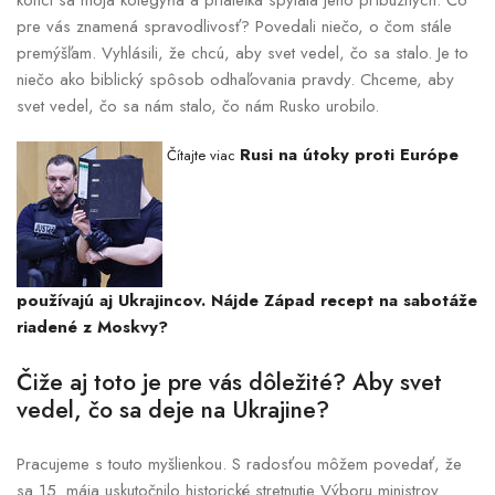
konci sa moja kolegyňa a priateľka spýtala jeho príbuzných: Čo
pre vás znamená spravodlivosť? Povedali niečo, o čom stále
premýšľam. Vyhlásili, že chcú, aby svet vedel, čo sa stalo. Je to
niečo ako biblický spôsob odhaľovania pravdy. Chceme, aby
svet vedel, čo sa nám stalo, čo nám Rusko urobilo.
Rusi na útoky proti Európe
Čítajte viac
používajú aj Ukrajincov. Nájde Západ recept na sabotáže
riadené z Moskvy?
Čiže aj toto je pre vás dôležité? Aby svet
vedel, čo sa deje na Ukrajine?
Pracujeme s touto myšlienkou. S radosťou môžem povedať, že
sa 15. mája uskutočnilo historické stretnutie Výboru ministrov