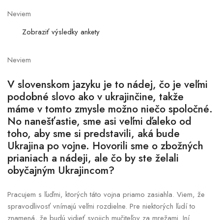
Neviem
Zobraziť výsledky ankety
Neviem
V slovenskom jazyku je to nádej, čo je veľmi
podobné slovo ako v ukrajinčine, takže
máme v tomto zmysle možno niečo spoločné.
No nanešťastie, sme asi veľmi ďaleko od
toho, aby sme si predstavili, aká bude
Ukrajina po vojne. Hovorili sme o zbožných
prianiach a nádeji, ale čo by ste želali
obyčajným Ukrajincom?
Pracujem s ľuďmi, ktorých táto vojna priamo zasiahla. Viem, že
spravodlivosť vnímajú veľmi rozdielne. Pre niektorých ľudí to
znamená, že budú vidieť svojich mučiteľov za mrežami. Iní