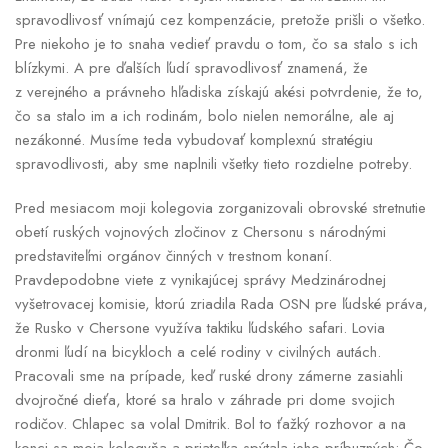
spravodlivosť vnímajú cez kompenzácie, pretože prišli o všetko.
Pre niekoho je to snaha vedieť pravdu o tom, čo sa stalo s ich
blízkymi. A pre ďalších ľudí spravodlivosť znamená, že
z verejného a právneho hľadiska získajú akési potvrdenie, že to,
čo sa stalo im a ich rodinám, bolo nielen nemorálne, ale aj
nezákonné. Musíme teda vybudovať komplexnú stratégiu
spravodlivosti, aby sme naplnili všetky tieto rozdielne potreby.
Pred mesiacom moji kolegovia zorganizovali obrovské stretnutie
obetí ruských vojnových zločinov z Chersonu s národnými
predstaviteľmi orgánov činných v trestnom konaní.
Pravdepodobne viete z vynikajúcej správy Medzinárodnej
vyšetrovacej komisie, ktorú zriadila Rada OSN pre ľudské práva,
že Rusko v Chersone využíva taktiku ľudského safari. Lovia
dronmi ľudí na bicykloch a celé rodiny v civilných autách.
Pracovali sme na prípade, keď ruské drony zámerne zasiahli
dvojročné dieťa, ktoré sa hralo v záhrade pri dome svojich
rodičov. Chlapec sa volal Dmitrik. Bol to ťažký rozhovor a na