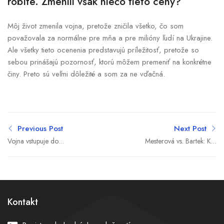
robíte. Zmenili však niečo tieto ceny?
Môj život zmenila vojna, pretože zničila všetko, čo som
považovala za normálne pre mňa a pre milióny ľudí na Ukrajine.
Ale všetky tieto ocenenia predstavujú príležitosť, pretože so
sebou prinášajú pozornosť, ktorú môžem premeniť na konkrétne
činy. Preto sú veľmi dôležité a som za ne vďačná.
Previous Post
Next Post
Vojna vstupuje do
Mesterová vs. Bartek: Kto
rozhodujúcej fázy. V
skutočne môže za rozvrat
záverečnej bitke bude mať
financií a kedy prídu
Rusko zásadnú nevýhodu
reálne reformy?
Kontakt