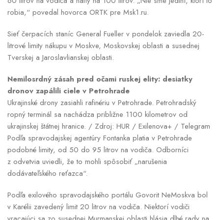
60 litrov na vodiča a nafty na 100 litrov. „Nie sme jediní, ktorí to
robia,“ povedal hovorca ORTK pre Msk1.ru.
Sieť čerpacích staníc General Fueller v pondelok zaviedla 20-
litrové limity nákupu v Moskve, Moskovskej oblasti a susednej
Tverskej a Jaroslavlianskej oblasti.
Nemilosrdný zásah pred očami ruskej elity: desiatky
dronov zapálili ciele v Petrohrade
Ukrajinské drony zasiahli rafinériu v Petrohrade. Petrohradský
ropný terminál sa nachádza približne 1100 kilometrov od
ukrajinskej štátnej hranice. / Zdroj: HUR / Exilenova+ / Telegram
Podľa spravodajskej agentúry Fontanka platia v Petrohrade
podobné limity, od 50 do 95 litrov na vodiča. Odborníci
z odvetvia uviedli, že to mohli spôsobiť „narušenia
dodávateľského reťazca“.
Podľa exilového spravodajského portálu Govorit NeMoskva bol
v Karélii zavedený limit 20 litrov na vodiča. Niektorí vodiči
vracajúci sa zo susednej Murmanskej oblasti hlásia dlhé rady na