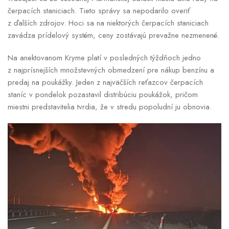
čerpacích staniciach. Tieto správy sa nepodarilo overiť
z ďalších zdrojov. Hoci sa na niektorých čerpacích staniciach
zavádza prídelový systém, ceny zostávajú prevažne nezmenené.
Na anektovanom Kryme platí v posledných týždňoch jedno
z najprísnejších množstevných obmedzení pre nákup benzínu a
predaj na poukážky. Jeden z najväčších reťazcov čerpacích
staníc v pondelok pozastavil distribúciu poukážok, pričom
miestni predstavitelia tvrdia, že v stredu popoludní ju obnovia.