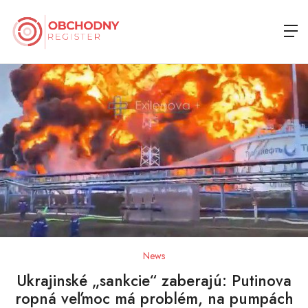
News
Ukrajinské „sankcie“ zaberajú: Putinova
ropná veľmoc má problém, na pumpách