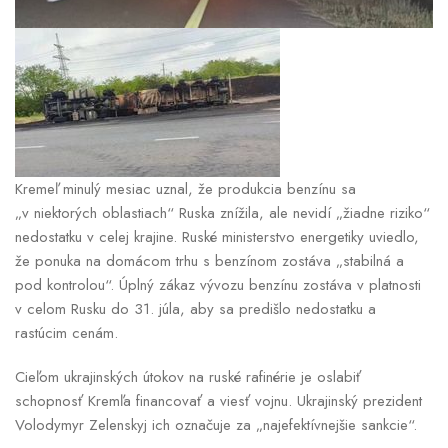
Kremeľ minulý mesiac uznal, že produkcia benzínu sa
„v niektorých oblastiach“ Ruska znížila, ale nevidí „žiadne riziko“
nedostatku v celej krajine. Ruské ministerstvo energetiky uviedlo,
že ponuka na domácom trhu s benzínom zostáva „stabilná a
pod kontrolou“. Úplný zákaz vývozu benzínu zostáva v platnosti
v celom Rusku do 31. júla, aby sa predišlo nedostatku a
rastúcim cenám.
Cieľom ukrajinských útokov na ruské rafinérie je oslabiť
schopnosť Kremľa financovať a viesť vojnu. Ukrajinský prezident
Volodymyr Zelenskyj ich označuje za „najefektívnejšie sankcie“.