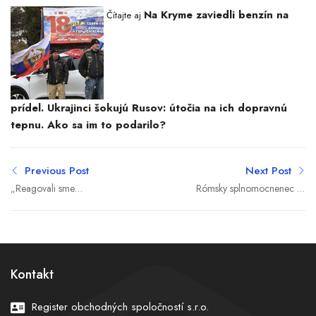
Na Kryme zaviedli benzín na
Čítajte aj
prídel. Ukrajinci šokujú Rusov: útočia na ich dopravnú
tepnu. Ako sa im to podarilo?
Previous Post
Next Post
„Reagovali sme
Rómsky splnomocnenec sa
primerane,“ odkázal
venuje viac psom, ruským
Zelenskyj po úderoch na
chrtom, tvrdia Rómovia
Petrohrad. Kyjev varuje
pred tvrdšou odvetou
Kontakt
Register obchodných spoločností s.r.o.