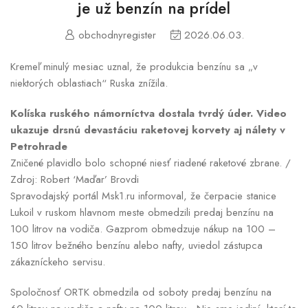
je už benzín na prídel
obchodnyregister
2026.06.03.
Kremeľ minulý mesiac uznal, že produkcia benzínu sa „v
niektorých oblastiach“ Ruska znížila.
Kolíska ruského námorníctva dostala tvrdý úder. Video
ukazuje drsnú devastáciu raketovej korvety aj nálety v
Petrohrade
Zničené plavidlo bolo schopné niesť riadené raketové zbrane. /
Zdroj: Robert ‘Maďar’ Brovdi
Spravodajský portál Msk1.ru informoval, že čerpacie stanice
Lukoil v ruskom hlavnom meste obmedzili predaj benzínu na
100 litrov na vodiča. Gazprom obmedzuje nákup na 100 –
150 litrov bežného benzínu alebo nafty, uviedol zástupca
zákazníckeho servisu.
Spoločnosť ORTK obmedzila od soboty predaj benzínu na