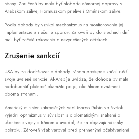
strany. Zaručená by mala byť sloboda námornej dopravy v
Arabskom zálive, Hormuzskom prielive i Ománskom zálive.
Podľa dohody by vznikol mechanizmus na monitorovanie jej
implementácie a riešenie sporov. Zároveň by do siedmich dní
mali byť začaté rokovania o nevyriešených otázkach.
Zrušenie sankcií
USA by za dodržiavanie dohody Iránom postupne začali rušiť
svoje uvalené sankcie. Al-Arabíja uvádza, že dohoda by mala
nadobudnúť platnosť okamžite po jej oficiálnom oznámení
oboma stranami.
Americký minister zahraničných vecí Marco Rubio vo štvrtok
vyjadril optimizmus v súvislosti s diplomatickými snahami o
ukončenie vojny s Iránom a uviedol, že sa objavujú náznaky
pokroku. Zároveň však varoval pred prehnanými očakávaniami.