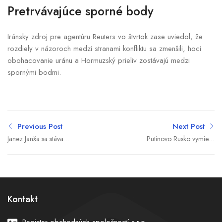
Pretrvávajúce sporné body
Iránsky zdroj pre agentúru Reuters vo štvrtok zase uviedol, že
rozdiely v názoroch medzi stranami konfliktu sa zmenšili, hoci
obohacovanie uránu a Hormuzský prieliv zostávajú medzi
spornými bodmi.
Previous Post
Next Post
Janez Janša sa stáva
Putinovo Rusko vymiera
premiérom Slovinska po
extrémnym tempom, už
štvrtýkrát, jeho vláda chce
ani vidiek nie je
znižovať byrokraciu
záchrancom
Kontakt
Register obchodných spoločností s.r.o.