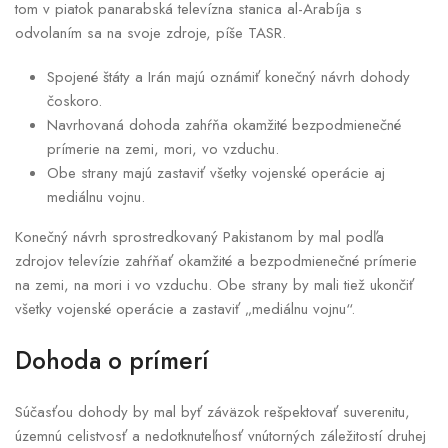
tom v piatok panarabská televízna stanica al-Arabíja s
odvolaním sa na svoje zdroje, píše TASR.
Spojené štáty a Irán majú oznámiť konečný návrh dohody
čoskoro.
Navrhovaná dohoda zahŕňa okamžité bezpodmienečné
prímerie na zemi, mori, vo vzduchu.
Obe strany majú zastaviť všetky vojenské operácie aj
mediálnu vojnu.
Konečný návrh sprostredkovaný Pakistanom by mal podľa
zdrojov televízie zahŕňať okamžité a bezpodmienečné prímerie
na zemi, na mori i vo vzduchu. Obe strany by mali tiež ukončiť
všetky vojenské operácie a zastaviť „mediálnu vojnu“.
Dohoda o prímerí
Súčasťou dohody by mal byť záväzok rešpektovať suverenitu,
územnú celistvosť a nedotknuteľnosť vnútorných záležitostí druhej