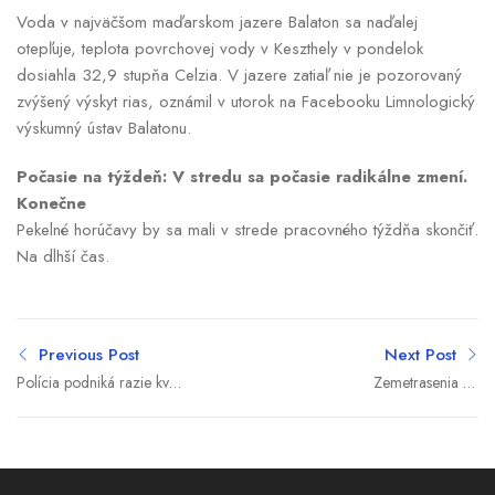
Voda v najväčšom maďarskom jazere Balaton sa naďalej
otepľuje, teplota povrchovej vody v Keszthely v pondelok
dosiahla 32,9 stupňa Celzia. V jazere zatiaľ nie je pozorovaný
zvýšený výskyt rias, oznámil v utorok na Facebooku Limnologický
výskumný ústav Balatonu.
Počasie na týždeň: V stredu sa počasie radikálne zmení.
Konečne
Pekelné horúčavy by sa mali v strede pracovného týždňa skončiť.
Na dlhší čas.
Previous Post
Next Post
Polícia podniká razie kvôli
Zemetrasenia vo
zneužitiu peňazí EÚ u
Venezuela majú už takmer
euroskeptikov
dvetisíc obetí, nezvestných
je 43-tisíc ľudí