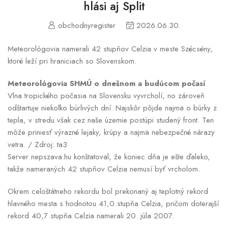
hlási aj Split
obchodnyregister
2026.06.30.
Meteorológovia namerali 42 stupňov Celzia v meste Szécsény,
ktoré leží pri hraniciach so Slovenskom.
Meteorológovia SHMÚ o dnešnom a budúcom počasí
Vlna tropického počasia na Slovensku vyvrcholí, no zároveň
odštartuje niekoľko búrlivých dní. Najskôr pôjde najmä o búrky z
tepla, v stredu však cez naše územie postúpi studený front. Ten
môže priniesť výrazné lejaky, krúpy a najmä nebezpečné nárazy
vetra. / Zdroj: ta3
Server nepszava.hu konštatoval, že koniec dňa je ešte ďaleko,
takže nameraných 42 stupňov Celzia nemusí byť vrcholom.
Okrem celoštátneho rekordu bol prekonaný aj teplotný rekord
hlavného mesta s hodnotou 41,0 stupňa Celzia, pričom doterajší
rekord 40,7 stupňa Celzia namerali 20. júla 2007.