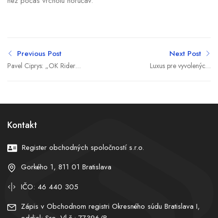
než počas vrcholu horúčav.
Previous Post
Next Post
Pavel Ciprys: „OK Riders
Luxus pre vyvolených,
nie je len o zľavách. Je to
hnev pre tisíce: Albánskom
digitálny asistent
zmietajú masové protesty
motoristu.“
proti projektu Trumpovcov
Kontakt
Register obchodných spoločností s.r.o.
Gorkého 1, 811 01 Bratislava
IČO: 46 440 305
Zápis v Obchodnom registri Okresného súdu Bratislava I,
oddiel: Sro, Vl.č.: 77396/B