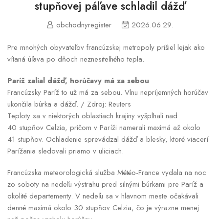
stupňovej páľave schladil dážď
obchodnyregister
2026.06.29.
Pre mnohých obyvateľov francúzskej metropoly prišiel lejak ako
vítaná úľava po dňoch neznesiteľného tepla.
Paríž zalial dážď, horúčavy má za sebou
Francúzsky Paríž to už má za sebou. Vlnu nepríjemných horúčav
ukončila búrka a dážď. / Zdroj: Reuters
Teploty sa v niektorých oblastiach krajiny vyšplhali nad
40 stupňov Celzia, pričom v Paríži namerali maximá až okolo
41 stupňov. Ochladenie sprevádzal dážď a blesky, ktoré viacerí
Parížania sledovali priamo v uliciach.
Francúzska meteorologická služba Météo-France vydala na noc
zo soboty na nedeľu výstrahu pred silnými búrkami pre Paríž a
okolité departementy. V nedeľu sa v hlavnom meste očakávali
denné maximá okolo 30 stupňov Celzia, čo je výrazne menej