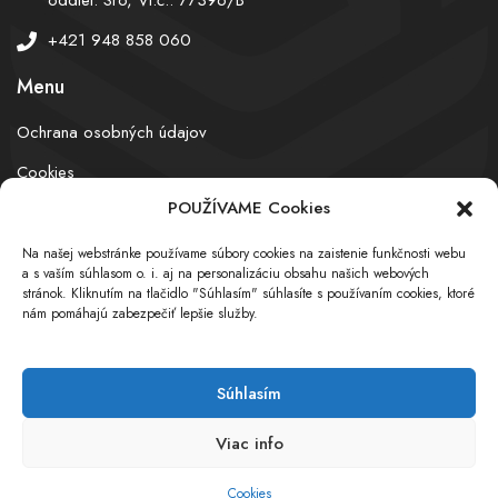
+421 948 858 060
Menu
Ochrana osobných údajov
Cookies
POUŽÍVAME Cookies
Na našej webstránke používame súbory cookies na zaistenie funkčnosti webu
© obchodnyregister.com – All rights reserved
a s vaším súhlasom o. i. aj na personalizáciu obsahu našich webových
stránok. Kliknutím na tlačidlo "Súhlasím" súhlasíte s používaním cookies, ktoré
nám pomáhajú zabezpečiť lepšie služby.
Súhlasím
Viac info
Cookies