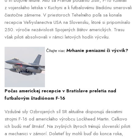
o tri bojové letúne. Ako sa Pravde podarilo zistiť, F-16 vzlietali
z vojenského letiska v Kuchyni a k futbalovému štadiónu smerovali
čiastočne zámerne. V priestoroch Tehelného poľa sa konala
recepcia Veľvyslanectva USA na Slovensku, ktoré si pripomínalo
250. výročie nezávislosti Spojených štátov amerických. Trasu
však piloti absolvovali v rámci letových hodín výcviku.
Mrhanie peniazmi či výcvik?
Čítajte viac
Počas americkej recepcie v Bratislave preletia nad
futbalovým štadiónom F-16
Vzdušné sily Ozbrojených síl SR aktuálne disponujú desiatimi
strojmi F-16 od amerického výrobcu Lockheed Martin. Celkovo
ich budú mať štrnásť. Na zvyšných štyroch trénujú slovenskí piloti
a mechanici v zámorí. Doletieť by mohli buď do konca roka,