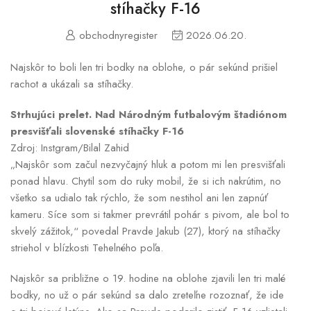
stíhačky F-16
obchodnyregister
2026.06.20.
Najskôr to boli len tri bodky na oblohe, o pár sekúnd prišiel
rachot a ukázali sa stíhačky.
Strhujúci prelet. Nad Národným futbalovým štadiónom
presvišťali slovenské stíhačky F-16
Zdroj: Instgram/Bilal Zahid
„Najskôr som začul nezvyčajný hluk a potom mi len presvišťali
ponad hlavu. Chytil som do ruky mobil, že si ich nakrútim, no
všetko sa udialo tak rýchlo, že som nestihol ani len zapnúť
kameru. Síce som si takmer prevrátil pohár s pivom, ale bol to
skvelý zážitok,“ povedal Pravde Jakub (27), ktorý na stíhačky
striehol v blízkosti Tehelného poľa.
Najskôr sa približne o 19. hodine na oblohe zjavili len tri malé
bodky, no už o pár sekúnd sa dalo zreteľne rozoznať, že ide