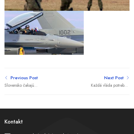
Previous Post
Next Post
Slovensko čakajú
Každá vláda potrebuje
horúčavy: Teploty vystúpia
utečencov. Je to lacná
až na 36 stupňov,
téma, mnohí Slováci
meteorológovia varujú aj
napriek „strachu“
pred dusnom a búrkami
pomáhajú (rozhovor)
Kontakt