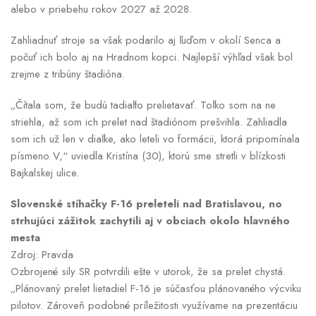
alebo v priebehu rokov 2027 až 2028.
Zahliadnuť stroje sa však podarilo aj ľuďom v okolí Senca a
počuť ich bolo aj na Hradnom kopci. Najlepší výhľad však bol
zrejme z tribúny štadióna.
„Čítala som, že budú tadiaľto prelietavať. Toľko som na ne
striehla, až som ich prelet nad štadiónom prešvihla. Zahliadla
som ich už len v diaľke, ako leteli vo formácii, ktorá pripomínala
písmeno V,“ uviedla Kristína (30), ktorú sme stretli v blízkosti
Bajkalskej ulice.
Slovenské stíhačky F-16 preleteli nad Bratislavou, no
strhujúci zážitok zachytili aj v obciach okolo hlavného
mesta
Zdroj: Pravda
Ozbrojené sily SR potvrdili ešte v utorok, že sa prelet chystá.
„Plánovaný prelet lietadiel F-16 je súčasťou plánovaného výcviku
pilotov. Zároveň podobné príležitosti využívame na prezentáciu