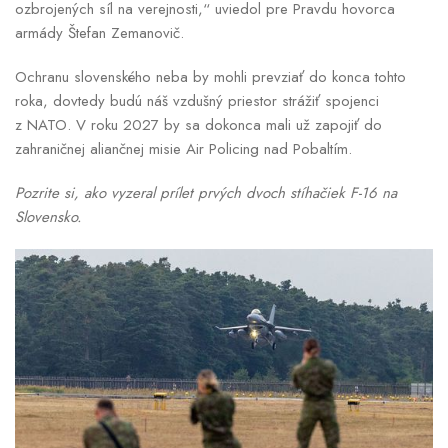
ozbrojených síl na verejnosti,“ uviedol pre Pravdu hovorca
armády Štefan Zemanovič.
Ochranu slovenského neba by mohli prevziať do konca tohto
roka, dovtedy budú náš vzdušný priestor strážiť spojenci
z NATO. V roku 2027 by sa dokonca mali už zapojiť do
zahraničnej aliančnej misie Air Policing nad Pobaltím.
Pozrite si, ako vyzeral prílet prvých dvoch stíhačiek F-16 na
Slovensko.