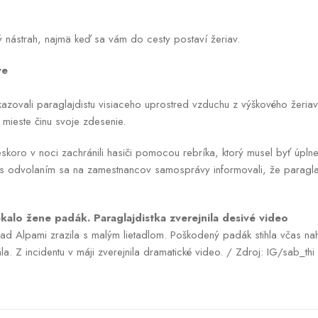
ný nástrah, najmä keď sa vám do cesty postaví žeriav.
ve
azovali paraglajdistu visiaceho uprostred vzduchu z výškového žeriav
a mieste činu svoje zdesenie.
eskoro v noci zachránili hasiči pomocou rebríka, ktorý musel byť úpln
s odvolaním sa na zamestnancov samosprávy informovali, že paraglajd
ekalo žene padák. Paraglajdistka zverejnila desivé video
e nad Alpami zrazila s malým lietadlom. Poškodený padák stihla včas na
. Z incidentu v máji zverejnila dramatické video. / Zdroj: IG/sab_thi