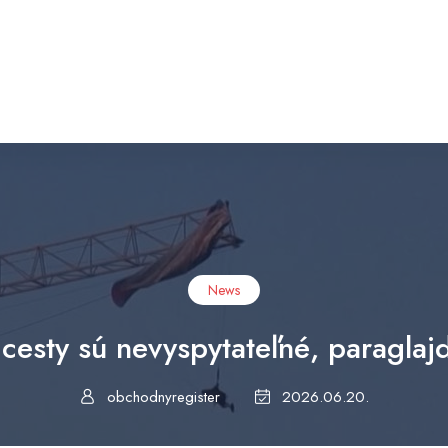
News
sty sú nevyspytateľné, paraglajdis
obchodnyregister
2026.06.20.