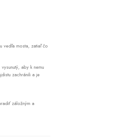
u vedľa mosta, zatiaľ čo
e vysunutý, aby k nemu
istu zachránili a je
hradiť záložným a