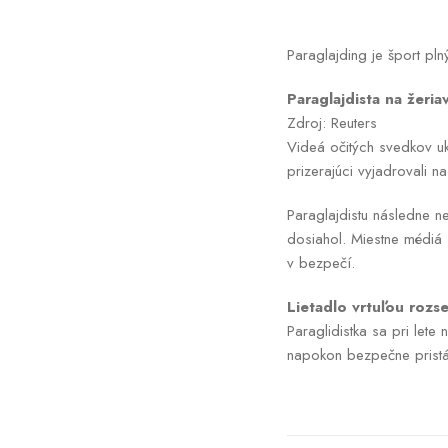
Paraglajding je šport pl
Paraglajdista na žeria
Zdroj: Reuters
Videá očitých svedkov uk
prizerajúci vyjadrovali n
Paraglajdistu následne n
dosiahol. Miestne médiá 
v bezpečí.
Lietadlo vrtuľou rozs
Paraglidistka sa pri let
napokon bezpečne pristála