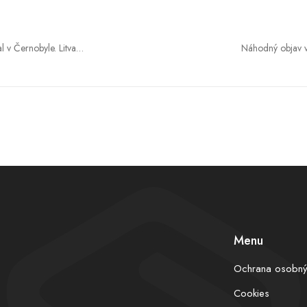
 v Černobyle. Litva
Náhodný objav v 
montáž za 400 miliónov
Archeológovia t
Menu
Ochrana osobný
Cookies