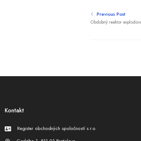
Previous Post
Obdobný reaktor explodoval
chystá unikátnu jadrovú de
eur
Kontakt
Register obchodných spoločností s.r.o.