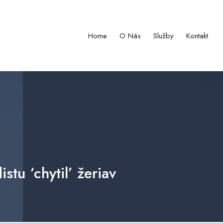
Home
O Nás
Služby
Kontakt
tu ‘chytil’ žeriav