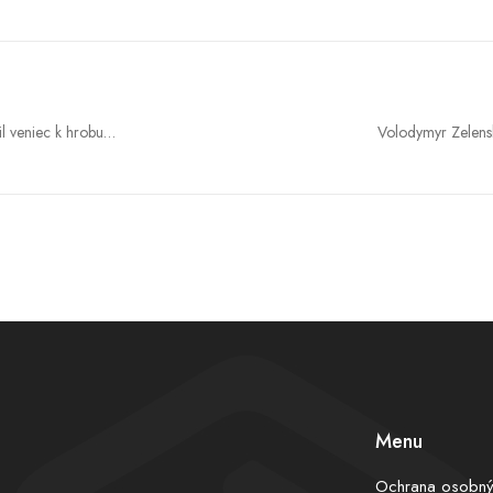
l veniec k hrobu
Volodymyr Zelens
il význam dialógu s
námesti
Menu
Ochrana osobný