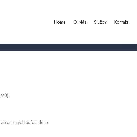
m
Home
O Nás
Služby
Kontakt
HMÚ).
ietor s rýchlosťou do 5