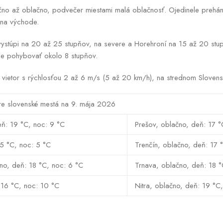
o až oblačno, podvečer miestami malá oblačnosť. Ojedinele prehán
 na východe.
 vystúpi na 20 až 25 stupňov, na severe a Horehroní na 15 až 20 stu
e pohybovať okolo 8 stupňov.
vietor s rýchlosťou 2 až 6 m/s (5 až 20 km/h), na strednom Slovensk
e slovenské mestá na 9. mája 2026
eň: 19 °C, noc: 9 °C
Prešov, oblačno, deň: 17 °
15 °C, noc: 5 °C
Trenčín, oblačno, deň: 17 
čno, deň: 18 °C, noc: 6 °C
Trnava, oblačno, deň: 18 °
 16 °C, noc: 10 °C
Nitra, oblačno, deň: 19 °C