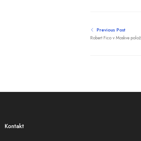
Previous Post
Robert Fico v Moskve položi
neznámeho vojaka, zdôrazn
Ruskom
Kontakt