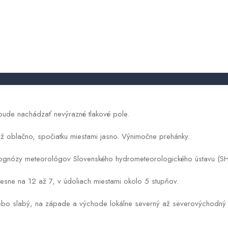
News
Víkend sa začne oblačným počasí
obchodnyregister
2026.05.08.
bude nachádzať nevýrazné tlakové pole.
ž oblačno, spočiatku miestami jasno. Výnimočne prehánky.
prognózy meteorológov Slovenského hydrometeorologického ústavu (S
klesne na 12 až 7, v údoliach miestami okolo 5 stupňov.
ebo slabý, na západe a východe lokálne severný až severovýchodný v