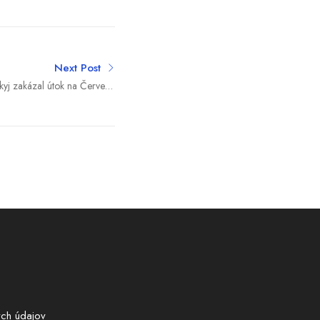
Next Post
kyj zakázal útok na Červené
e počas vojenskej prehliadky
ch údajov