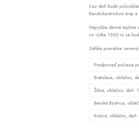
Cez deň bude polooblačn
Banskobystrickom kraji a
Najvyššia denná teplota
vo výške 1500 m sa bud
Zafúka prevažne severný 
Predpoveď počasia pr
Bratislava, oblačno, d
Žilina, oblačno, deň: 
Banská Bystrica, obla
Košice, oblačno, deň: