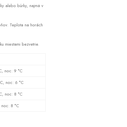
ky alebo búrky, najmä v
pňov. Teplota na horách
u miestami bezvetrie.
C, noc: 9 °C
°C, noc: 6 °C
C, noc: 8 °C
, noc: 8 °C