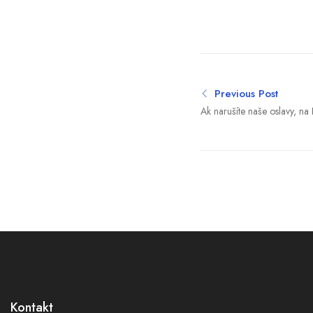
Previous Post
Ak narušíte naše oslavy, na
Rusko varuje diplomatov, ab
evakuovali
Kontakt