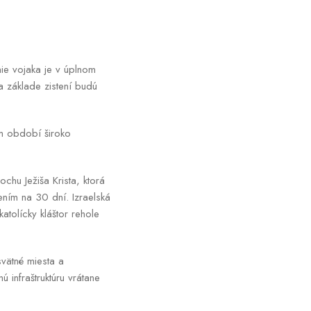
nie vojaka je v úplnom
a základe zistení budú
om období široko
chu Ježiša Krista, ktorá
zením na 30 dní. Izraelská
atolícky kláštor rehole
vätné miesta a
infraštruktúru vrátane