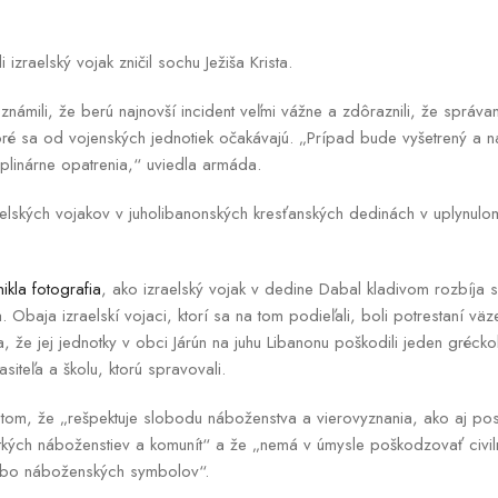
i izraelský vojak zničil sochu Ježiša Krista.
oznámili, že berú najnovší incident veľmi vážne a zdôraznili, že správa
ré sa od vojenských jednotiek očakávajú. „Prípad bude vyšetrený a n
ciplinárne opatrenia,“ uviedla armáda.
elských vojakov v juholibanonských kresťanských dedinách v uplynul
ikla fotografia
, ako izraelský vojak v dedine Dabal kladivom rozbíja so
 Obaja izraelskí vojaci, ktorí sa na tom podieľali, boli potrestaní vä
 že jej jednotky v obci Járún na juhu Libanonu poškodili jeden gréckok
siteľa a školu, ktorú spravovali.
 tom, že „rešpektuje slobodu náboženstva a vierovyznania, ako aj pos
ých náboženstiev a komunít“ a že „nemá v úmysle poškodzovať civilnú 
bo náboženských symbolov“.