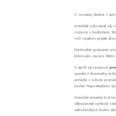
V rovnakej dedine v apríl
Izraelské ozbrojené sily 
rozpore s hodnotami, kto
voči vojakovi prijaté dis
Nevhodné správanie izra
kritizovalo viacero štátov.
V apríli na verejnosť
pren
spadla z dreveného kríža.
armáda v sobotu priznala,
Sestier Najsvätejšieho Spa
Izraelská armáda trvá na
náboženské symboly všetk
náboženských budov ale