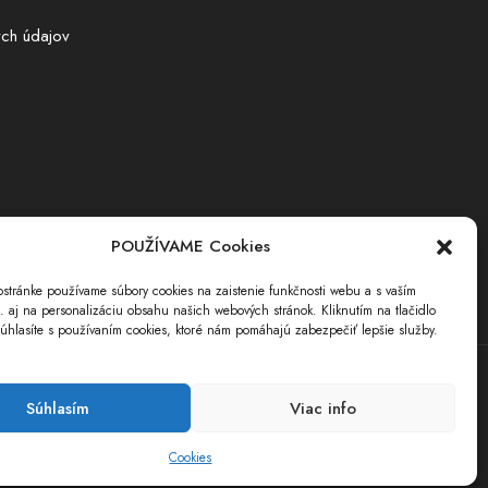
ch údajov
POUŽÍVAME Cookies
stránke používame súbory cookies na zaistenie funkčnosti webu a s vaším
i. aj na personalizáciu obsahu našich webových stránok. Kliknutím na tlačidlo
úhlasíte s používaním cookies, ktoré nám pomáhajú zabezpečiť lepšie služby.
Súhlasím
Viac info
Cookies