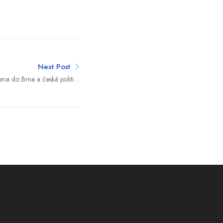
Next Post
ria do Brna a česká politika
zjazd, staré rany sa otvárajú