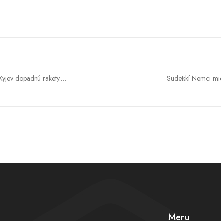
 Kyjev dopadnú rakety.
Sudetskí Nemci mie
y sa v prípade útoku
vrie. Babiš odmieta 
Menu