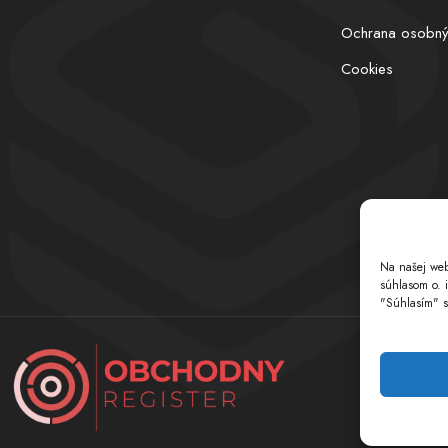
Ochrana osobný
Cookies
Na našej web
súhlasom o. 
"Súhlasím" s