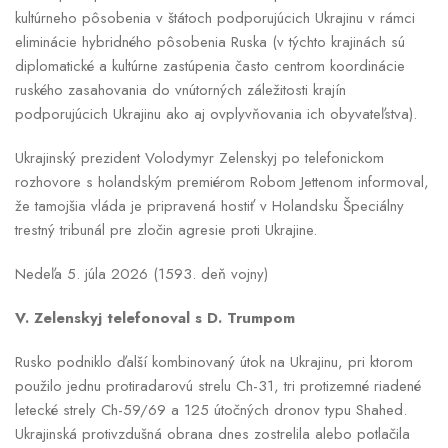
kultúrneho pôsobenia v štátoch podporujúcich Ukrajinu v rámci
eliminácie hybridného pôsobenia Ruska (v týchto krajinách sú
diplomatické a kultúrne zastúpenia často centrom koordinácie
ruského zasahovania do vnútorných záležitosti krajín
podporujúcich Ukrajinu ako aj ovplyvňovania ich obyvateľstva).
Ukrajinský prezident Volodymyr Zelenskyj po telefonickom
rozhovore s holandským premiérom Robom Jettenom informoval,
že tamojšia vláda je pripravená hostiť v Holandsku Špeciálny
trestný tribunál pre zločin agresie proti Ukrajine.
Nedeľa 5. júla 2026 (1593. deň vojny)
V. Zelenskyj telefonoval s D. Trumpom
Rusko podniklo ďalší kombinovaný útok na Ukrajinu, pri ktorom
použilo jednu protiradarovú strelu Ch-31, tri protizemné riadené
letecké strely Ch-59/69 a 125 útočných dronov typu Shahed.
Ukrajinská protivzdušná obrana dnes zostrelila alebo potlačila