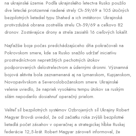
na ukrajinské územie. Podľa ukrajinského letectva Rusko použilo
dve letecké protizemné riadené strely Ch-59/69 a 105 útočných
bezpilotných lietadiel typu Shahed a ich imitátorov. Ukrajinská
protivzdušná obrana zostrelila strelu Ch-59/69 a celkovo 82
dronov. Zostávajúce drony a strela zasiahli 16 cieľových lokalít.
Najťažšie boje počas predchádzajúceho dňa pokračovali na
Pokrovskom smere, kde sa Rusko snažilo udržať iniciatívu
prostredníctvom nepretržitých pechotných útokov
podporovaných delostrelectvom a údernými dronmi. Významná
bojová aktivita bola zaznamenaná aj na Lymanskom, Kupjanskom,
Novopavlivskom a Severoslobožanskom smere. Ukrajinské
velenie uviedlo, že napriek vysokému tempu útokov sa ruským
silám nepodarilo dosiahnuť operačný prielom.
Veliteľ síl bezpilotných systémov Ozbrojených síl Ukrajiny Robert
Magyar Brovdi uviedol, že od začiatku roka zvýšili bezpilotné
lietadlá počet zásahov v operačnej a strategickej hĺbke Ruskej
federácie 12,5-krát. Robert Magyar zároveň informoval, že