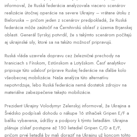
informoval, že Ruská federácia analyzovala viacero scenárov
realizácie útočnej operácie na severe Ukrajiny – vrátane útoku z
Bieloruska – pričom jeden z scenárov predpokladá, že Ruská
federácia môže zaútočiť na Černihivskú oblasť z územia Brjanskej
oblasti. Generál Syrskyj potvrdil, že s takýmto scenárom počítajú
aj ukrajinské sily, ktoré sa na takúto možnosť pripravujú.
Ruská vláda uzavrela dopravu cez železničné prechody na
hraniciach s Fínskom, Estónskom a Lotyšskom. Časť analytikov
pripisuje túto udalosť príprave Ruskej federácie na ďalšie kolo
všeobecnej mobilizácie. Naša analýza túto alternatívu
nepotvrdzuje, lebo Ruská federácia nemá dostatok zdrojov na
materiálne zabezpečenie takejto mobilizácie.
Prezident Ukrajiny Volodymyr Zelenskyj informoval, že Ukrajina a
Švédsko podpísali dohodu o nákupe 16 stíhačiek Gripen E/F a
balíku vybavenia, údržby a podpory k týmto lietadlám. Ukrajina
plánuje získať postupne až 150 lietadiel Gripen C/D a E/F,
pričom prvé lietadlá by mali doraziť na Ukrajinu už koncom tohto