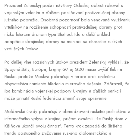
Prezident Zelenskyj počas návštevy Odeskej oblasti rokoval s
vojenským velením o ďalšom posilňovaní protivzdušnej obrany
južného pobrežia. Osobitná pozornosť bola venovaná využívaniu
vrtuľníkov na rozšírenie schopností protivzdušnej obrany proti
nízko letiacim dronom typu Shahed. Ide o ďalší príklad
adaptácie ukrajinskej obrany na meniaci sa charakter ruských
vzdušných útokov.
Po ďalšej vlne rozsiahlych útokov prezident Zelenskyj vyhlásil, že
Spojené štáty, Európa, krajiny G7 aj G20 musia zvýšiť tlak na
Rusko, pretože Moskva pokračuje v terore proti civilnému
obyvateľstvu namiesto hľadania mierového riešenia. Zdôraznil, že
iba kombinácia vojenskej podpory Ukrajiny a ďalších sankcií
môže prinútiť Ruskú federáciu zmeniť svoje správanie.
Moldavské úrady pokračujú v obmedzovaní ruského politického a
informačného vplyvu v krajine, pričom oznámili, že Ruský dom v
Kišiňove ukončil svoju činnosť. Tento krok zapadá do širšieho
trendu postupného znižovania ruského diplomatického a