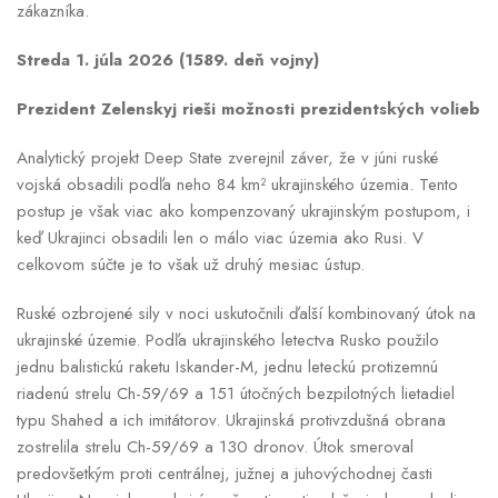
zákazníka.
Streda 1. júla 2026 (1589. deň vojny)
Prezident Zelenskyj rieši možnosti prezidentských volieb
Analytický projekt Deep State zverejnil záver, že v júni ruské
vojská obsadili podľa neho 84 km² ukrajinského územia. Tento
postup je však viac ako kompenzovaný ukrajinským postupom, i
keď Ukrajinci obsadili len o málo viac územia ako Rusi. V
celkovom súčte je to však už druhý mesiac ústup.
Ruské ozbrojené sily v noci uskutočnili ďalší kombinovaný útok na
ukrajinské územie. Podľa ukrajinského letectva Rusko použilo
jednu balistickú raketu Iskander-M, jednu leteckú protizemnú
riadenú strelu Ch-59/69 a 151 útočných bezpilotných lietadiel
typu Shahed a ich imitátorov. Ukrajinská protivzdušná obrana
zostrelila strelu Ch-59/69 a 130 dronov. Útok smeroval
predovšetkým proti centrálnej, južnej a juhovýchodnej časti