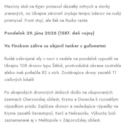
Masívny útok na Kyjev priniesol desiatky mŕtvych a stovky
zranených, no Ukrajina zároveň zvyšuje tempo úderov na ruský
priemysel. Front stojí, ale tlak na Rusko rastie.
Pondelok 29. júna 2026 (1587. deň vojny)
Vo Fínskom zálive sa objavil tanker s guľometmi
Ruské ozbrojené sily v noci z nedele na pondelok vypustili na
Ukrajinu 108 dronov typu Šáhid, protivzdušná obrana zostrelila
alebo inak potlačila 82 z nich. Zostávajúce drony zasiahli 11
cieľových lokalít.
Po ukrajinských dronových útokoch došlo na okupovaných
územiach Chersonskej oblasti, Krymu a Donecka k rozsiahlym
výpadkom prúdu. Explózie dronov a nasledujúce výpadky na
Kryme zasiahli Sevastopol, Kerč a Nekrasivku. Výbuchy boli
zaznamenané aj v Melitopole v Záporožskej oblasti.