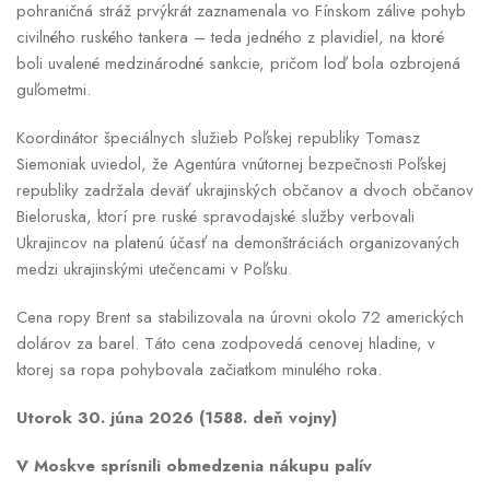
pohraničná stráž prvýkrát zaznamenala vo Fínskom zálive pohyb
civilného ruského tankera – teda jedného z plavidiel, na ktoré
boli uvalené medzinárodné sankcie, pričom loď bola ozbrojená
guľometmi.
Koordinátor špeciálnych služieb Poľskej republiky Tomasz
Siemoniak uviedol, že Agentúra vnútornej bezpečnosti Poľskej
republiky zadržala deväť ukrajinských občanov a dvoch občanov
Bieloruska, ktorí pre ruské spravodajské služby verbovali
Ukrajincov na platenú účasť na demonštráciách organizovaných
medzi ukrajinskými utečencami v Poľsku.
Cena ropy Brent sa stabilizovala na úrovni okolo 72 amerických
dolárov za barel. Táto cena zodpovedá cenovej hladine, v
ktorej sa ropa pohybovala začiatkom minulého roka.
Utorok 30. júna 2026 (1588. deň vojny)
V Moskve sprísnili obmedzenia nákupu palív