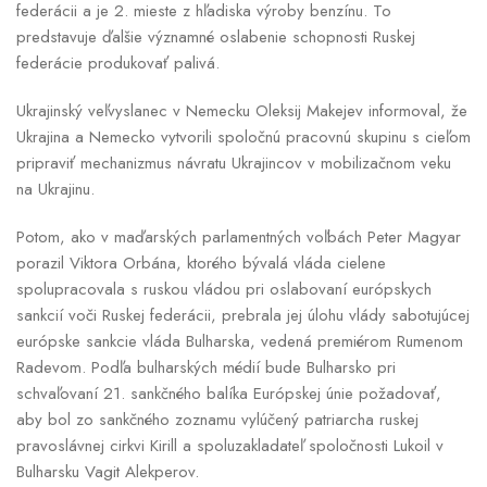
federácii a je 2. mieste z hľadiska výroby benzínu. To
predstavuje ďalšie významné oslabenie schopnosti Ruskej
federácie produkovať palivá.
Ukrajinský veľvyslanec v Nemecku Oleksij Makejev informoval, že
Ukrajina a Nemecko vytvorili spoločnú pracovnú skupinu s cieľom
pripraviť mechanizmus návratu Ukrajincov v mobilizačnom veku
na Ukrajinu.
Potom, ako v maďarských parlamentných voľbách Peter Magyar
porazil Viktora Orbána, ktorého bývalá vláda cielene
spolupracovala s ruskou vládou pri oslabovaní európskych
sankcií voči Ruskej federácii, prebrala jej úlohu vlády sabotujúcej
európske sankcie vláda Bulharska, vedená premiérom Rumenom
Radevom. Podľa bulharských médií bude Bulharsko pri
schvaľovaní 21. sankčného balíka Európskej únie požadovať,
aby bol zo sankčného zoznamu vylúčený patriarcha ruskej
pravoslávnej cirkvi Kirill a spoluzakladateľ spoločnosti Lukoil v
Bulharsku Vagit Alekperov.