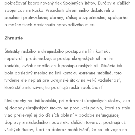
pokračovať koordinovaný tlak Spojených štátov, Európy a ďalších
spojencov na Rusko. Prezidenti okrem iného diskutovali o
posilnení protivzdušnej obrany, ďalšej bezpečnostnej spolupráci
a možnostiach dosiahnutia spravodlivého mieru.
Zhrnutie
Štatistiky ruského a ukrajinského postupu na línii kontaktu
nepotvrdili predchádzajúci postup ukrajinských síl na línii
kontaktu, avšak nedošlo ani k postupu ruských síl. Situácia tak
bola posledný mesiac na línii kontaktu extrémne stabilná, toto
tvrdenie ale neplatí pre ukrajinské útoky na veľkú vzdialenosť,
ktoré stále intenzívnejšie postihujú ruskú spoločnosť.
Neúspechy na línii kontaktu, pri odrazení ukrajinských útokov, ako
aj dopady ukrajinských útokov na produkciu paliva, ktoré sa stále
viac prelievajú aj do ďalších oblastí v podobe nefungujúcej
dopravy a následného nedostatku ďalších tovarov, postihujú už
všetkých Rusov, ktorí sa doteraz mohli tváriť, že sa ich vojna na