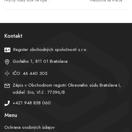
Nočný ruský útok na Kyjev
Madonna sa vracia na
si vyžiadal mŕtvych a
miesto činu. Vydáva
zranených. Záchranári
Confessions II.
vyťahujú ľudí spod trosiek
Kontakt
Register obchodných spoločností s.r.o.
Gorkého 1, 811 01 Bratislava
IČO: 46 440 305
Zápis v Obchodnom registri Okresného súdu Bratislava I,
oddiel: Sro, Vl.č.: 77396/B
+421 948 858 060
Menu
Ochrana osobných údajov