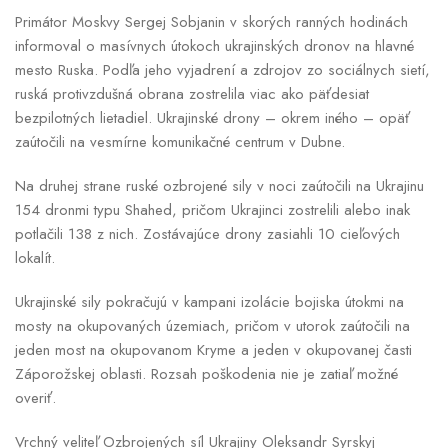
Primátor Moskvy Sergej Sobjanin v skorých ranných hodinách
informoval o masívnych útokoch ukrajinských dronov na hlavné
mesto Ruska. Podľa jeho vyjadrení a zdrojov zo sociálnych sietí,
ruská protivzdušná obrana zostrelila viac ako päťdesiat
bezpilotných lietadiel. Ukrajinské drony – okrem iného – opäť
zaútočili na vesmírne komunikačné centrum v Dubne.
Na druhej strane ruské ozbrojené sily v noci zaútočili na Ukrajinu
154 dronmi typu Shahed, pričom Ukrajinci zostrelili alebo inak
potlačili 138 z nich. Zostávajúce drony zasiahli 10 cieľových
lokalít.
Ukrajinské sily pokračujú v kampani izolácie bojiska útokmi na
mosty na okupovaných územiach, pričom v utorok zaútočili na
jeden most na okupovanom Kryme a jeden v okupovanej časti
Záporožskej oblasti. Rozsah poškodenia nie je zatiaľ možné
overiť.
Vrchný veliteľ Ozbrojených síl Ukrajiny Oleksandr Syrskyj