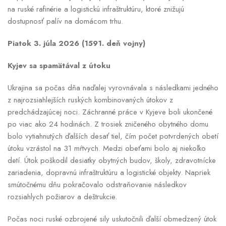
na ruské rafinérie a logistickú infraštruktúru, ktoré znižujú
dostupnosť palív na domácom trhu.
Piatok 3. júla 2026 (1591. deň vojny)
Kyjev sa spamätával z útoku
Ukrajina sa počas dňa naďalej vyrovnávala s následkami jedného
z najrozsiahlejších ruských kombinovaných útokov z
predchádzajúcej noci. Záchranné práce v Kyjeve boli ukončené
po viac ako 24 hodinách. Z trosiek zničeného obytného domu
bolo vytiahnutých ďalších desať tiel, čím počet potvrdených obetí
útoku vzrástol na 31 mŕtvych. Medzi obeťami bolo aj niekoľko
detí. Útok poškodil desiatky obytných budov, školy, zdravotnícke
zariadenia, dopravnú infraštruktúru a logistické objekty. Napriek
smútočnému dňu pokračovalo odstraňovanie následkov
rozsiahlych požiarov a deštrukcie.
Počas noci ruské ozbrojené sily uskutočnili ďalší obmedzený útok