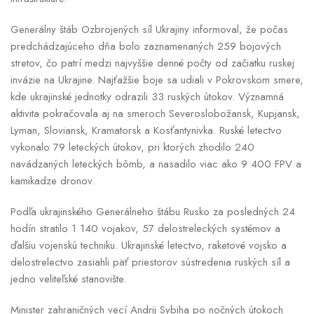
Generálny štáb Ozbrojených síl Ukrajiny informoval, že počas
predchádzajúceho dňa bolo zaznamenaných 259 bojových
stretov, čo patrí medzi najvyššie denné počty od začiatku ruskej
invázie na Ukrajine. Najťažšie boje sa udiali v Pokrovskom smere,
kde ukrajinské jednotky odrazili 33 ruských útokov. Významná
aktivita pokračovala aj na smeroch Severoslobožansk, Kupjansk,
Lyman, Sloviansk, Kramatorsk a Kosťantynivka. Ruské letectvo
vykonalo 79 leteckých útokov, pri ktorých zhodilo 240
navádzaných leteckých bômb, a nasadilo viac ako 9 400 FPV a
kamikadze dronov.
Podľa ukrajinského Generálneho štábu Rusko za posledných 24
hodín stratilo 1 140 vojakov, 57 delostreleckých systémov a
ďalšiu vojenskú techniku. Ukrajinské letectvo, raketové vojsko a
delostrelectvo zasiahli päť priestorov sústredenia ruských síl a
jedno veliteľské stanovište.
Minister zahraničných vecí Andrij Sybiha po nočných útokoch