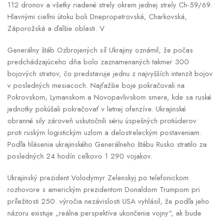
112 dronov a všetky riadené strely okrem jednej strely Ch-59/69.
Hlavnými cieľmi útoku boli Dnepropetrovská, Charkovská,
Záporožská a ďalšie oblasti. V
Generálny štáb Ozbrojených síl Ukrajiny oznámil, že počas
predchádzajúceho dňa bolo zaznamenaných takmer 300
bojových stretov, čo predstavuje jednu z najvyšších intenzít bojov
v posledných mesiacoch. Najťažšie boje pokračovali na
Pokrovskom, Lymanskom a Novopavlivskom smere, kde sa ruské
jednotky pokúšali pokračovať v letnej ofenzíve. Ukrajinské
obranné sily zároveň uskutočnili sériu úspešných protiúderov
proti ruským logistickým uzlom a delostreleckým postaveniam.
Podľa hlásenia ukrajinského Generálneho štábu Rusko stratilo za
posledných 24 hodín celkovo 1 290 vojakov.
Ukrajinský prezident Volodymyr Zelenskyj po telefonickom
rozhovore s americkým prezidentom Donaldom Trumpom pri
príležitosti 250. výročia nezávislosti USA vyhlásil, že podľa jeho
názoru existuje „reálna perspektíva ukončenia vojny“, ak bude