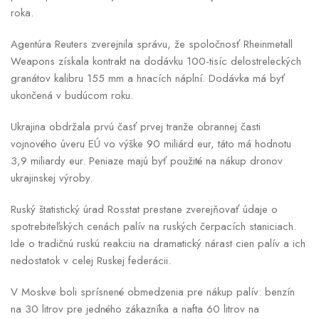
roka.
Agentúra Reuters zverejnila správu, že spoločnosť Rheinmetall
Weapons získala kontrakt na dodávku 100-tisíc delostreleckých
granátov kalibru 155 mm a hnacích náplní. Dodávka má byť
ukončená v budúcom roku.
Ukrajina obdržala prvú časť prvej tranže obrannej časti
vojnového úveru EÚ vo výške 90 miliárd eur, táto má hodnotu
3,9 miliardy eur. Peniaze majú byť použité na nákup dronov
ukrajinskej výroby.
Ruský štatistický úrad Rosstat prestane zverejňovať údaje o
spotrebiteľských cenách palív na ruských čerpacích staniciach.
Ide o tradičnú ruskú reakciu na dramatický nárast cien palív a ich
nedostatok v celej Ruskej federácii.
V Moskve boli sprísnené obmedzenia pre nákup palív: benzín
na 30 litrov pre jedného zákazníka a nafta 60 litrov na