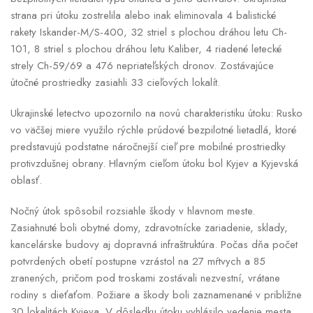
strana pri útoku zostrelila alebo inak eliminovala 4 balistické
rakety Iskander-M/S-400, 32 striel s plochou dráhou letu Ch-
101, 8 striel s plochou dráhou letu Kaliber, 4 riadené letecké
strely Ch-59/69 a 476 nepriateľských dronov. Zostávajúce
útočné prostriedky zasiahli 33 cieľových lokalít.
Ukrajinské letectvo upozornilo na novú charakteristiku útoku: Rusko
vo väčšej miere využilo rýchle prúdové bezpilotné lietadlá, ktoré
predstavujú podstatne náročnejší cieľ pre mobilné prostriedky
protivzdušnej obrany. Hlavným cieľom útoku bol Kyjev a Kyjevská
oblasť.
Nočný útok spôsobil rozsiahle škody v hlavnom meste.
Zasiahnuté boli obytné domy, zdravotnícke zariadenie, sklady,
kancelárske budovy aj dopravná infraštruktúra. Počas dňa počet
potvrdených obetí postupne vzrástol na 27 mŕtvych a 85
zranených, pričom pod troskami zostávali nezvestní, vrátane
rodiny s dieťaťom. Požiare a škody boli zaznamenané v približne
30 lokalitách Kyjeva. V dôsledku útoku vyhlásilo vedenie mesta