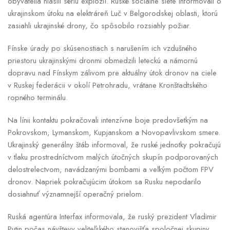
obyvatelia hlásili sériu explózií. Ruské sociálne siete informovali o
ukrajinskom útoku na elektráreň Luč v Belgorodskej oblasti, ktorú
zasiahli ukrajinské drony, čo spôsobilo rozsiahly požiar.
Fínske úrady po skúsenostiach s narušením ich vzdušného
priestoru ukrajinskými dronmi obmedzili leteckú a námornú
dopravu nad Fínskym zálivom pre aktuálny útok dronov na ciele
v Ruskej federácii v okolí Petrohradu, vrátane Kronštadtského
ropného terminálu.
Na línii kontaktu pokračovali intenzívne boje predovšetkým na
Pokrovskom, Lymanskom, Kupjanskom a Novopavlivskom smere.
Ukrajinský generálny štáb informoval, že ruské jednotky pokračujú
v tlaku prostredníctvom malých útočných skupín podporovaných
delostrelectvom, navádzanými bombami a veľkým počtom FPV
dronov. Napriek pokračujúcim útokom sa Rusku nepodarilo
dosiahnuť významnejší operačný prielom.
Ruská agentúra Interfax informovala, že ruský prezident Vladimir
Putin počas návštevy veliteľského stanovišťa spoločnej skupiny