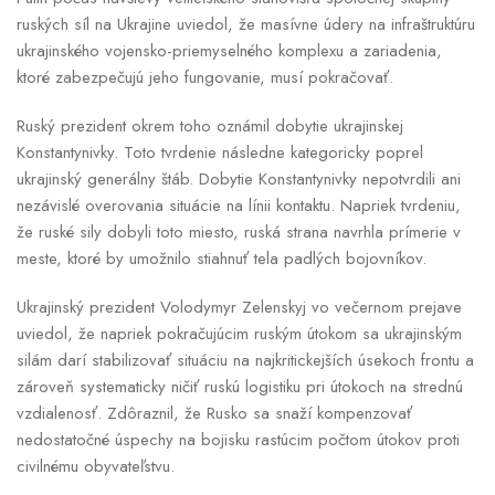
ruských síl na Ukrajine uviedol, že masívne údery na infraštruktúru
ukrajinského vojensko-priemyselného komplexu a zariadenia,
ktoré zabezpečujú jeho fungovanie, musí pokračovať.
Ruský prezident okrem toho oznámil dobytie ukrajinskej
Konstantynivky. Toto tvrdenie následne kategoricky poprel
ukrajinský generálny štáb. Dobytie Konstantynivky nepotvrdili ani
nezávislé overovania situácie na línii kontaktu. Napriek tvrdeniu,
že ruské sily dobyli toto miesto, ruská strana navrhla prímerie v
meste, ktoré by umožnilo stiahnuť tela padlých bojovníkov.
Ukrajinský prezident Volodymyr Zelenskyj vo večernom prejave
uviedol, že napriek pokračujúcim ruským útokom sa ukrajinským
silám darí stabilizovať situáciu na najkritickejších úsekoch frontu a
zároveň systematicky ničiť ruskú logistiku pri útokoch na strednú
vzdialenosť. Zdôraznil, že Rusko sa snaží kompenzovať
nedostatočné úspechy na bojisku rastúcim počtom útokov proti
civilnému obyvateľstvu.