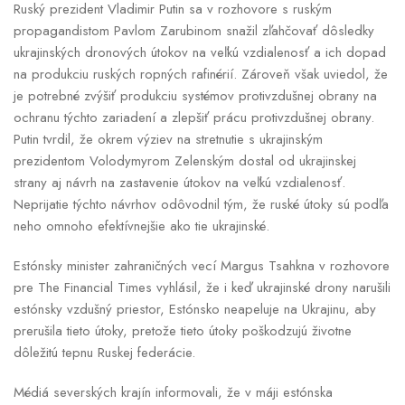
Ruský prezident Vladimir Putin sa v rozhovore s ruským
propagandistom Pavlom Zarubinom snažil zľahčovať dôsledky
ukrajinských dronových útokov na veľkú vzdialenosť a ich dopad
na produkciu ruských ropných rafinérií. Zároveň však uviedol, že
je potrebné zvýšiť produkciu systémov protivzdušnej obrany na
ochranu týchto zariadení a zlepšiť prácu protivzdušnej obrany.
Putin tvrdil, že okrem výziev na stretnutie s ukrajinským
prezidentom Volodymyrom Zelenským dostal od ukrajinskej
strany aj návrh na zastavenie útokov na veľkú vzdialenosť.
Neprijatie týchto návrhov odôvodnil tým, že ruské útoky sú podľa
neho omnoho efektívnejšie ako tie ukrajinské.
Estónsky minister zahraničných vecí Margus Tsahkna v rozhovore
pre The Financial Times vyhlásil, že i keď ukrajinské drony narušili
estónsky vzdušný priestor, Estónsko neapeluje na Ukrajinu, aby
prerušila tieto útoky, pretože tieto útoky poškodzujú životne
dôležitú tepnu Ruskej federácie.
Médiá severských krajín informovali, že v máji estónska