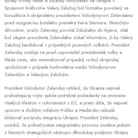
Bývalý vrchný veliteľ a súčasný veľvyslanec na Ukrajine v
Spojenom kráľovstve Valerij Zalužnyj bol formálne povolaný na
konzultácie k ukrajinskému prezidentovi Volodymyrovi Zelenskému
pred rezignáciou britského premiéra Keira Starmera. Skutočným
dôvodom, prečo Zelenskyj povolal Zalužného do Kyjeva, však
bol záujem prezidenta Zelenského získať informáciu, či by Valerij
Zalužnyj kandidoval v prípadných jesenných voľbách. Prezident
Zelenskyj zvažuje na jeseň usporiadať prezidentské voľby a
hľadá cestu, ako minimalizovať prípadný rozkol ukrajinskej
spoločnosti v prípade konfrontácie medzi Volodymyrom
Zelenským a Valerijom Zalužným.
Prezident Volodymyr Zelenskyj vyhlásil, že Ukrajina napriek
prebiehajúcej vojny splnila potrebné požiadavky na otvorenie
všetkých klastrov v rokovaniach s EÚ, a preto dúfa, že napriek
sporom a zložitým vzťahom Poľsko a Maďarsko nebudú
blokovať európsku integráciu Ukrajiny. Prezident Zelenskyj
uviedol, že pokračovanie integračného procesu zostáva jedným
z hlavných strategických nástrojov dlhodobej podpory Ukrajiny