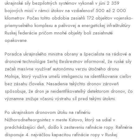
ukrajinské sily bezpilotných systémov vykonali v júni 2 359
bojových misií v rámci útokov na vzdialenosť 500 až 2 000
kilometrov. Počas tohto obdobia zasiahli 172 objektov vojensko-
priemyselného komplexu a palivovej a energetickej infraštruktúry
Ruskej federácie pričom mnohé objekty boli zasiahnuté
opakovane.
Poradca ukrajinského ministra obrany a špecialista na rádiové a
dronové technológie Serhij Beskrestnov informoval, že ruské sily
začali masívne využívať autonómnu verziu útočného dronu
Molnija, ktorý využíva umelú inteligenciu na identifikovanie cieľov
bez zásahu človeka. Nasadenie takýchto dronov zároveň
spôsobuje, že dron je neidentifikovateľný detektorom dronov, čo
významne znižuje včasnú výstrahu síl pred takými útokmi.
Po ukrajinskom dronovom útoku na rafinériu
Nižhorodnefteorgsintez v meste Kstovo, ktorý sa udial v
predchádzajúci deň, došlo k zastaveniu rafinácie ropy. Rafinéria
disponuje 4. najväčšou kapacitou rafinácie ropy v Ruskej