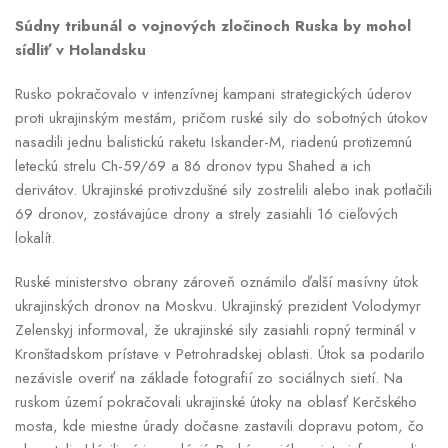
Súdny tribunál o vojnových zločinoch Ruska by mohol
sídliť v Holandsku
Rusko pokračovalo v intenzívnej kampani strategických úderov
proti ukrajinským mestám, pričom ruské sily do sobotných útokov
nasadili jednu balistickú raketu Iskander-M, riadenú protizemnú
leteckú strelu Ch-59/69 a 86 dronov typu Shahed a ich
derivátov. Ukrajinské protivzdušné sily zostrelili alebo inak potlačili
69 dronov, zostávajúce drony a strely zasiahli 16 cieľových
lokalít.
Ruské ministerstvo obrany zároveň oznámilo ďalší masívny útok
ukrajinských dronov na Moskvu. Ukrajinský prezident Volodymyr
Zelenskyj informoval, že ukrajinské sily zasiahli ropný terminál v
Kronštadskom prístave v Petrohradskej oblasti. Útok sa podarilo
nezávisle overiť na základe fotografií zo sociálnych sietí. Na
ruskom území pokračovali ukrajinské útoky na oblasť Kerčského
mosta, kde miestne úrady dočasne zastavili dopravu potom, čo