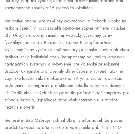
Ukrajiny. Napriek vysokej úspešnosti protivzdušnej obrany boli
zaznamenané zásahy v 16 cieľových lokalitách.
Na druhej strane ukrajinské sily pokračovali v útokoch hlboko na
ruskom území. V noci zasiahli opätovne ropnú rafinériu v ruskej
Ufe. Ukrajinské drony zasiahli aj Vedecký výskumný ústav
fyzikálnych meraní v Penzenskej oblasti Ruskej federácie.
Výskumný ústav vyrába najmä senzory pre ruské strely s plochou
dráhou letu a balistické strely, komponenty palubných leteckých
navigačných systémov a vybavenie pre vojenské prieskumné
družice. Ukrajinské dronové sily ďalej úspešne vykonali útok na
vojenské letisko Saki na okupovanom Kryme. Cieľom operácie
bolo zničenie hangárov pre stíhacie lietadlá ruských vzdušných
síl. Podľa ukrajinských síl sa podarilo poškodiť päť hangárov pre
stíhacie lietadlá, úspešnosť útoku však nateraz nie je možné
nezávisle overiť.
Generálny štáb Ozbrojených síl Ukrajiny informoval, že počas
predchádzajúceho dňa ruská armáda stratila približne 1 210