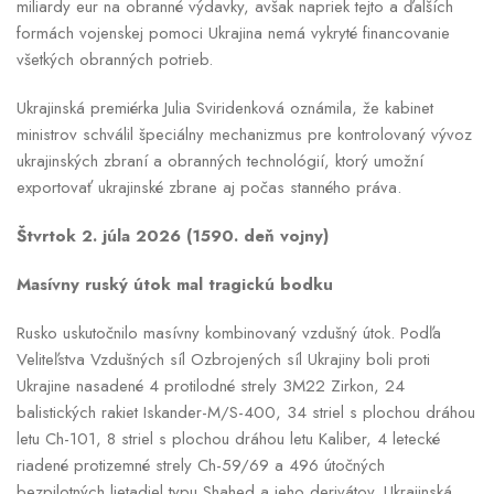
miliardy eur na obranné výdavky, avšak napriek tejto a ďalších
formách vojenskej pomoci Ukrajina nemá vykryté financovanie
všetkých obranných potrieb.
Ukrajinská premiérka Julia Sviridenková oznámila, že kabinet
ministrov schválil špeciálny mechanizmus pre kontrolovaný vývoz
ukrajinských zbraní a obranných technológií, ktorý umožní
exportovať ukrajinské zbrane aj počas stanného práva.
Štvrtok 2. júla 2026 (1590. deň vojny)
Masívny ruský útok mal tragickú bodku
Rusko uskutočnilo masívny kombinovaný vzdušný útok. Podľa
Veliteľstva Vzdušných síl Ozbrojených síl Ukrajiny boli proti
Ukrajine nasadené 4 protilodné strely 3M22 Zirkon, 24
balistických rakiet Iskander-M/S-400, 34 striel s plochou dráhou
letu Ch-101, 8 striel s plochou dráhou letu Kaliber, 4 letecké
riadené protizemné strely Ch-59/69 a 496 útočných
bezpilotných lietadiel typu Shahed a jeho derivátov. Ukrajinská