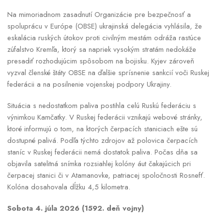
Na mimoriadnom zasadnutí Organizácie pre bezpečnosť a
spoluprácu v Európe (OBSE) ukrajinská delegácia vyhlásila, že
eskalácia ruských útokov proti civilným mestám odráža rastúce
zúfalstvo Kremľa, ktorý sa napriek vysokým stratám nedokáže
presadiť rozhodujúcim spôsobom na bojisku. Kyjev zároveň
vyzval členské štáty OBSE na ďalšie sprísnenie sankcií voči Ruskej
federácii a na posilnenie vojenskej podpory Ukrajiny.
Situácia s nedostatkom paliva postihla celú Ruskú federáciu s
výnimkou Kamčatky. V Ruskej federácii vznikajú webové stránky,
ktoré informujú o tom, na ktorých čerpacích staniciach ešte sú
dostupné palivá. Podľa týchto zdrojov až polovica čerpacích
staníc v Ruskej federácii nemá dostatok paliva. Počas dňa sa
objavila satelitná snímka rozsiahlej kolóny áut čakajúcich pri
čerpacej stanici či v Atamanovke, patriacej spoločnosti Rosnefť.
Kolóna dosahovala dĺžku 4,5 kilometra.
Sobota 4. júla 2026 (1592. deň vojny)