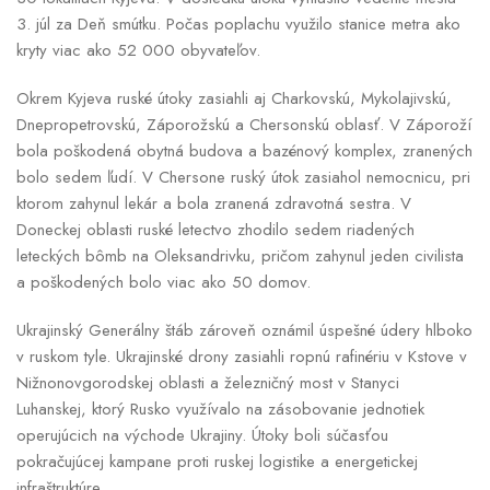
3. júl za Deň smútku. Počas poplachu využilo stanice metra ako
kryty viac ako 52 000 obyvateľov.
Okrem Kyjeva ruské útoky zasiahli aj Charkovskú, Mykolajivskú,
Dnepropetrovskú, Záporožskú a Chersonskú oblasť. V Záporoží
bola poškodená obytná budova a bazénový komplex, zranených
bolo sedem ľudí. V Chersone ruský útok zasiahol nemocnicu, pri
ktorom zahynul lekár a bola zranená zdravotná sestra. V
Doneckej oblasti ruské letectvo zhodilo sedem riadených
leteckých bômb na Oleksandrivku, pričom zahynul jeden civilista
a poškodených bolo viac ako 50 domov.
Ukrajinský Generálny štáb zároveň oznámil úspešné údery hlboko
v ruskom tyle. Ukrajinské drony zasiahli ropnú rafinériu v Kstove v
Nižnonovgorodskej oblasti a železničný most v Stanyci
Luhanskej, ktorý Rusko využívalo na zásobovanie jednotiek
operujúcich na východe Ukrajiny. Útoky boli súčasťou
pokračujúcej kampane proti ruskej logistike a energetickej
infraštruktúre.