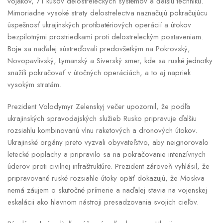
vojakov, 71 kusov delostreleckých systémov a ďalšiu techniku.
Mimoriadne vysoké straty delostrelectva naznačujú pokračujúcu
úspešnosť ukrajinských protibatériových operácií a útokov
bezpilotnými prostriedkami proti delostreleckým postaveniam.
Boje sa naďalej sústreďovali predovšetkým na Pokrovský,
Novopavlivský, Lymanský a Siverský smer, kde sa ruské jednotky
snažili pokračovať v útočných operáciách, a to aj napriek
vysokým stratám.
Prezident Volodymyr Zelenskyj večer upozornil, že podľa
ukrajinských spravodajských služieb Rusko pripravuje ďalšiu
rozsiahlu kombinovanú vlnu raketových a dronových útokov.
Ukrajinské orgány preto vyzvali obyvateľstvo, aby neignorovalo
letecké poplachy a pripravilo sa na pokračovanie intenzívnych
úderov proti civilnej infraštruktúre. Prezident zároveň vyhlásil, že
pripravované ruské rozsiahle útoky opäť dokazujú, že Moskva
nemá záujem o skutočné prímerie a naďalej stavia na vojenskej
eskalácii ako hlavnom nástroji presadzovania svojich cieľov.