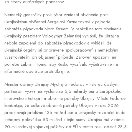
zo strany európskych partnerov.
Nemecký generálny prokurátor vzniesol obvinenie proti
ukrajinskému občanovi Sergejovi Kuznecovovi v prípade
sabotáže plynovodu Nord Stream. V reakcii na toto obvinenie
ukrajinský prezident Volodymyr Zelenskyj vyhlásil, že Ukrajina
nebola zapojená do sabotáže plynovodov a vyhlásil, že
ukrajinské orgány sú pripravené spolupracovať s nemeckými
vyšetrovateľmi pri objasnení prípadu. Zároveň upozornil na
potrebu zabrániť tomu, aby Rusko využívalo vyšetrovanie na
informačné operácie proti Ukrajine.
Minister obrany Ukrajiny Mychajlo Fedorov v liste európskym
partnerom vyzval na vyčlenenie 6,6 miliardy eur z Európskeho
mierového nástroja na obranné potreby Ukrajiny. V liste Fedorov
konštatuje, že celkové obranné potreby Ukrajiny v roku 2026
predstavujú približne 136 miliárd eur a ukrajinský rozpočet bude
schopný pokryť iba 53 miliárd z tejto sumy. Ukrajina má v rámci
90-miliardovej vojnovej pôžičky od EÚ v tomto roku dostať 28,3