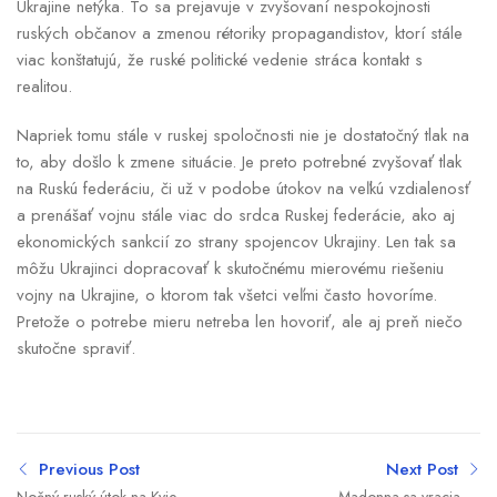
Ukrajine netýka. To sa prejavuje v zvyšovaní nespokojnosti
ruských občanov a zmenou rétoriky propagandistov, ktorí stále
viac konštatujú, že ruské politické vedenie stráca kontakt s
realitou.
Napriek tomu stále v ruskej spoločnosti nie je dostatočný tlak na
to, aby došlo k zmene situácie. Je preto potrebné zvyšovať tlak
na Ruskú federáciu, či už v podobe útokov na veľkú vzdialenosť
a prenášať vojnu stále viac do srdca Ruskej federácie, ako aj
ekonomických sankcií zo strany spojencov Ukrajiny. Len tak sa
môžu Ukrajinci dopracovať k skutočnému mierovému riešeniu
vojny na Ukrajine, o ktorom tak všetci veľmi často hovoríme.
Pretože o potrebe mieru netreba len hovoriť, ale aj preň niečo
skutočne spraviť.
Previous Post
Next Post