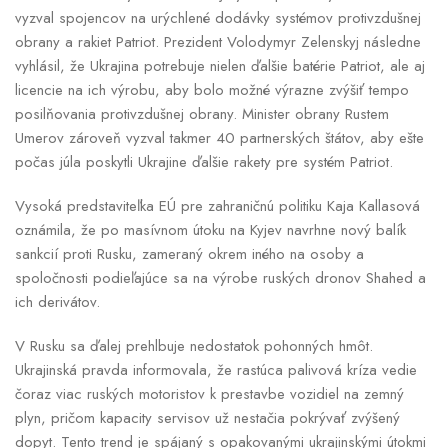
vyzval spojencov na urýchlené dodávky systémov protivzdušnej
obrany a rakiet Patriot. Prezident Volodymyr Zelenskyj následne
vyhlásil, že Ukrajina potrebuje nielen ďalšie batérie Patriot, ale aj
licencie na ich výrobu, aby bolo možné výrazne zvýšiť tempo
posilňovania protivzdušnej obrany. Minister obrany Rustem
Umerov zároveň vyzval takmer 40 partnerských štátov, aby ešte
počas júla poskytli Ukrajine ďalšie rakety pre systém Patriot.
Vysoká predstaviteľka EÚ pre zahraničnú politiku Kaja Kallasová
oznámila, že po masívnom útoku na Kyjev navrhne nový balík
sankcií proti Rusku, zameraný okrem iného na osoby a
spoločnosti podieľajúce sa na výrobe ruských dronov Shahed a
ich derivátov.
V Rusku sa ďalej prehlbuje nedostatok pohonných hmôt.
Ukrajinská pravda informovala, že rastúca palivová kríza vedie
čoraz viac ruských motoristov k prestavbe vozidiel na zemný
plyn, pričom kapacity servisov už nestačia pokrývať zvýšený
dopyt. Tento trend je spájaný s opakovanými ukrajinskými útokmi