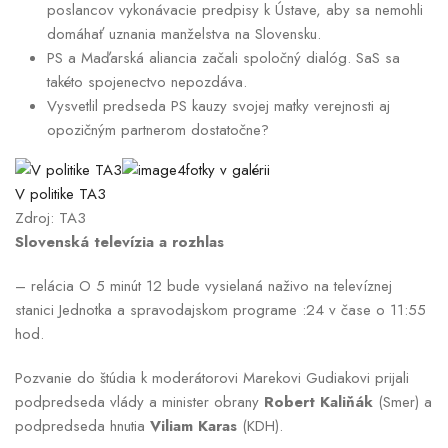
poslancov vykonávacie predpisy k Ústave, aby sa nemohli
domáhať uznania manželstva na Slovensku.
PS a Maďarská aliancia začali spoločný dialóg. SaS sa
takéto spojenectvo nepozdáva.
Vysvetlil predseda PS kauzy svojej matky verejnosti aj
opozičným partnerom dostatočne?
4fotky v galérii
V politike TA3
Zdroj: TA3
Slovenská televízia a rozhlas
– relácia O 5 minút 12 bude vysielaná naživo na televíznej
stanici Jednotka a spravodajskom programe :24 v čase o 11:55
hod.
Pozvanie do štúdia k moderátorovi Marekovi Gudiakovi prijali
podpredseda vlády a minister obrany
Robert Kaliňák
(Smer) a
podpredseda hnutia
Viliam Karas
(KDH).