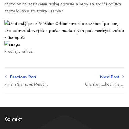
nástrojov na zastavenie ruskej agresie a kedy sa skončí politika
zastrašovania zo strany Kremľa?
Prečítajte si tiež:
Previous Post
Next Post
Miriam Šramová: Mesačne
Čitatelia rozhodli: Panta
mám od štátu asi tritisíc
Rhei Awards 2025 pozná
eur (rozhovor)
víťazov
Kontakt