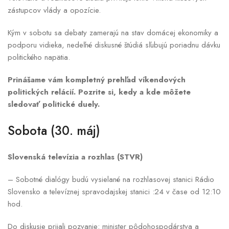
zástupcov vlády a opozície.
Kým v sobotu sa debaty zamerajú na stav domácej ekonomiky a
podporu vidieka, nedeľné diskusné štúdiá sľubujú poriadnu dávku
politického napätia.
Prinášame vám kompletný prehľad víkendových
politických relácií. Pozrite si, kedy a kde môžete
sledovať politické duely.
Sobota (30. máj)
Slovenská televízia a rozhlas (STVR)
– Sobotné dialógy budú vysielané na rozhlasovej stanici Rádio
Slovensko a televíznej spravodajskej stanici :24 v čase od 12:10
hod.
Do diskusie prijali pozvanie: minister pôdohospodárstva a