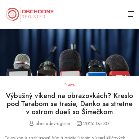
News
Výbušný víkend na obrazovkách? Kreslo
pod Tarabom sa trasie, Danko sa stretne
v ostrom dueli so Šimečkom
obchodnyregister
2026.05.30.
Televízne a rozhlasové štúdiá privítajú tento víkend kľúčových