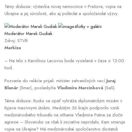
Témy diskusie: výstavba novej nemocnice v Prešove, vojna na
Ukrajine a jej súvislosti, ako aj politické a spoločenské výzvy.
4fotky v galérii
Moderátor Marek Gudiak.
Zdroj: STVR
Markíza
– Na telo s Karolínou Lacovou bude vysielaná v čase o 13:00
hod.
Pozvanie do relácie prijali: minister zahraničných vecí
Juraj
Blanár
(Smer), poslankyňa
Vladimíra Marcinková
(SaS).
Téma diskusie: Rusko sa opäť vyhráža diplomatickým misiám v
Kyjeve masívnymi útokmi. Medzitým 36 krajín podporilo vznik
medzinárodného tribunálu na stíhanie Vladimira Putina za zločin
agresie – Slovensko sa však k iniciatíve nepridalo. Kam smeruje
vojna na Ukrajine? Má medzinárodné spoločenstvo dostatok