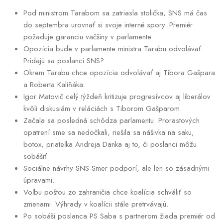
Pod ministrom Tarabom sa zatriasla stolička, SNS má čas
do septembra urovnať si svoje interné spory. Premiér
požaduje garanciu väčšiny v parlamente.
Opozícia bude v parlamente ministra Tarabu odvolávať.
Pridajú sa poslanci SNS?
Okrem Tarabu chce opozícia odvolávať aj Tibora Gašpara
a Roberta Kaliňáka.
Igor Matovič celý týždeň kritizuje progresívcov aj liberálov
kvôli diskusiám v reláciách s Tiborom Gašparom.
Začala sa posledná schôdza parlamentu. Prorastových
opatrení sme sa nedočkali, riešila sa nášivka na saku,
botox, priateľka Andreja Danka aj to, či poslanci môžu
sobášiť.
Sociálne návrhy SNS Smer podporí, ale len so zásadnými
úpravami.
Voľbu poštou zo zahraničia chce koalícia schváliť so
zmenami. Výhrady v koalícii stále pretrvávajú.
Po sobáši poslanca PS Saba s partnerom žiada premiér od