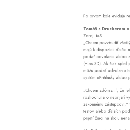
Po prvom kole eviduje re
Tomáš s Druckerom ohl
Zdroj: ta3
„Chcem povzbudiť všetkýc
majú k dispozícii ďalšie
podať odvolanie alebo za
(Hlas-SD). Ak žiak splnil
môžu podať odvolanie hn
systém ePrihlášky alebo 
„Chcem zdôrazniť, že leh
rozhodnutia o neprijatí 
zákonnému zástupcovi,“ v
testov alebo ďalších po
prijatí žiaci na školu n