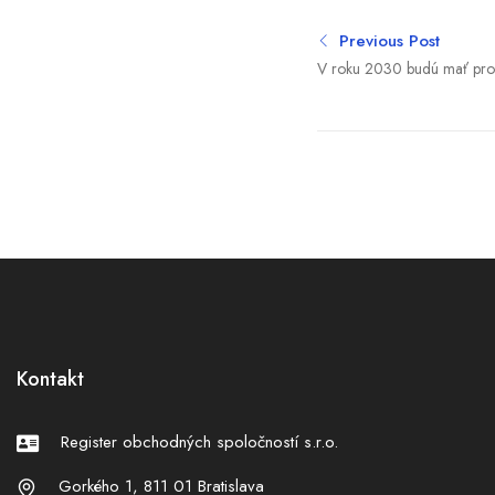
Previous Post
V roku 2030 budú mať prob
Slovákov. Naša popredná 
meniť európsku liečbu
Kontakt
Register obchodných spoločností s.r.o.
Gorkého 1, 811 01 Bratislava