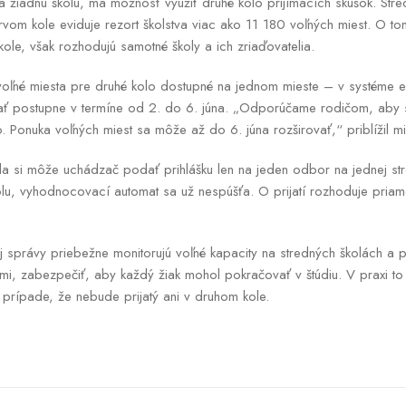
na žiadnu školu, má možnosť využiť druhé kolo prijímacích skúšok. Stre
rvom kole eviduje rezort školstva viac ako 11 180 voľných miest. O to
ole, však rozhodujú samotné školy a ich zriaďovatelia.
voľné miesta pre druhé kolo dostupné na jednom mieste – v systéme eP
vať postupne v termíne od 2. do 6. júna. „Odporúčame rodičom, aby 
. Ponuka voľných miest sa môže až do 6. júna rozširovať,“ priblížil min
a si môže uchádzač podať prihlášku len na jeden odbor na jednej str
olu, vyhodnocovací automat sa už nespúšťa. O prijatí rozhoduje priamo
j správy priebežne monitorujú voľné kapacity na stredných školách a 
mi, zabezpečiť, aby každý žiak mohol pokračovať v štúdiu. V praxi to
prípade, že nebude prijatý ani v druhom kole.