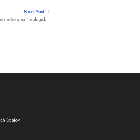
Next Post
íska milióny na “ekologickú”
dpadu bude menej o 1 300
ton
ch údajov