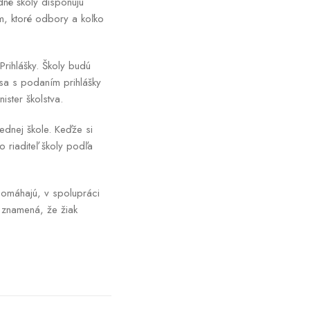
dné školy disponujú
m, ktoré odbory a koľko
rihlášky. Školy budú
sa s podaním prihlášky
ister školstva.
ednej škole. Keďže si
 riaditeľ školy podľa
pomáhajú, v spolupráci
 znamená, že žiak