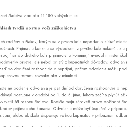
zort školstva viac ako 11 180 voľných miest.
ásili tvrdší postup voči záškoláctvu
h rodičov a žiakov, ktorým sa v prvom kole nepodarilo získať miesto 
 možnosti. Prijímacie konanie sa výsledkami z prvého kola nekončí, al
pojiť sa do druhého kola prijímacieho konania,“ uviedol minister ško
 podmienky prijatia, ale nebol prijatý z kapacitných dôvodov, odvolan
eď po doručení rozhodnutia o neprijatí, pričom odvolanie môžu poda
papierovou formou rovnako ako v minulosti.
ota na podanie odvolania je päť dní od doručenia rozhodnutia o nepr
vydávajú postupne v období od 1. do 5. júna, lehota začína plynúť až
ysvetlil šéf rezortu školstva. Rodičia majú zároveň právo požiadať ško
dkladov prijímacieho konania. Odvolanie môže byť úspešné v prípad
enastúpia, alebo ak škola disponuje voľnou kapacitou v príbuznom odbo