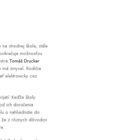
na strednej škole, stále
e pokračuje možnosťou
lstva
Tomáš Drucker
ie má zmysel. Rodičia
ť elektronicky cez
ijatí. Keďže školy
 od ich doručenia
lu o nahliadnutie do
e, že z rôznych dôvodov
re.