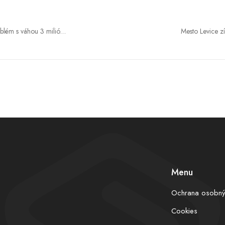
lém s váhou 3 milióny
Mesto Levice z
odborníčka pomáha
obnovu. Zmesového o
Menu
Ochrana osobný
Cookies