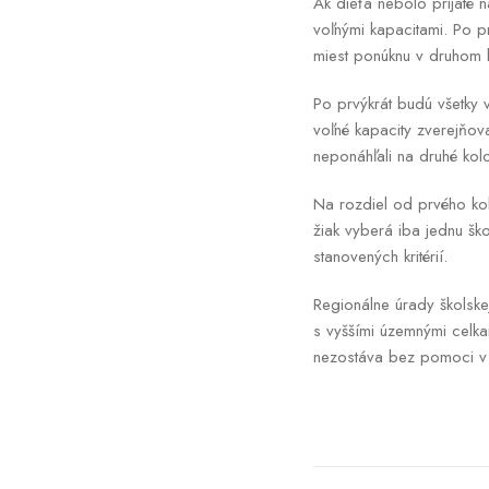
Ak dieťa nebolo prijaté 
voľnými kapacitami. Po p
miest ponúknu v druhom k
Po prvýkrát budú všetky 
voľné kapacity zverejňo
neponáhľali na druhé kolo
Na rozdiel od prvého kol
žiak vyberá iba jednu šk
stanovených kritérií.
Regionálne úrady školske
s vyššími územnými celka
nezostáva bez pomoci v 