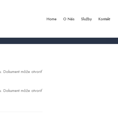
ajú rázny krok proti Slovensku
Home
O Nás
Služby
Kontakt
ku. Dokument môže otvoriť
ku. Dokument môže otvoriť