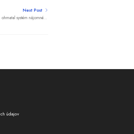
Next Post
ni ohmatal systém nájomného
ia, potom rokoval s Číňanmi
ch údajov