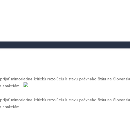
News
ádnutie STVR. Europoslanci chyst
obchodnyregister
2026.05.20.
prijať mimoriadne kritickú rezolúciu k stavu právneho štátu na Slovens
ým sankciám.
prijať mimoriadne kritickú rezolúciu k stavu právneho štátu na Slovens
ým sankciám.