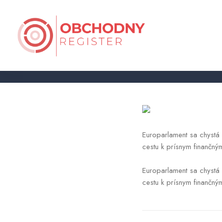
Z luxusných haciend až po ovl
Europarlament sa chystá 
cestu k prísnym finančn
Europarlament sa chystá 
cestu k prísnym finančn