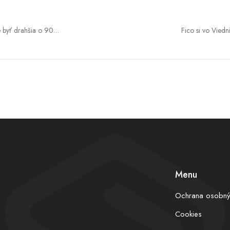
 byť drahšia o 90
Fico si vo Vied
al historický moment
bývan
Menu
Ochrana osobný
Cookies