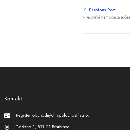
Previous Post
Prešovská nemocnica môže
miliónov, v Štrasburgu nast
(denný výber)
Kontakt
Register obchodných spoločností s.r.o.
Gorkého 1, 811 01 Bratislava