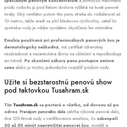
špeciálnym penovým koncentrátom
a pomocou masívneho
prúdu vzduchu ju pod tlakom doslova vyšľahá na husté penové
mraky. Silný ventilátor potom túto penu strieka do vzdialenosti až
10 metrov, takže areál sa plní bleskovou rýchlosťou, zatiaľ čo
spotreba vody je vďaka vysokému okysličeniu len minimálna.
Emulzia používaná pri profesionálnych penových šou je
dermatologicky neškodná
, má certifikát zdravotnej
nezávadnosti a nezanecháva škvrny na oblečení a nepoškodzuje
ani trávnik.
Po skončení zábavy pena postupne zmizne
sama
alebo ju možno jednoducho rozptýliť prúdom vody.
Užite si bezstarostnú penovú show
pod taktovkou
Tusahram.sk
Tím
Tusahram.sk
sa postará o všetko, od dovozu až po
odvoz
.
Prenájom penového dela
zahŕňa výkonné penové delo,
dva 120-litrové sudy s certifikovanou emulziou, čo
zabezpečí
30 až 50 minút nepretržitej penovej šou
, montáž a