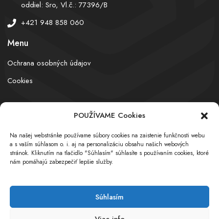
oddiel: Sro, Vl.č.: 77396/B
+421 948 858 060
Menu
Ochrana osobných údajov
Cookies
POUŽÍVAME Cookies
© obchodnyregister.com – All rights reserved
Na našej webstránke používame súbory cookies na zaistenie funkčnosti webu
a s vaším súhlasom o. i. aj na personalizáciu obsahu našich webových
stránok. Kliknutím na tlačidlo "Súhlasím" súhlasíte s používaním cookies, ktoré
nám pomáhajú zabezpečiť lepšie služby.
Súhlasím
Viac info