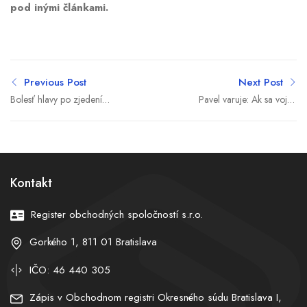
pod inými článkami.
Previous Post
Next Post
Bolesť hlavy po zjedení
Pavel varuje: Ak sa vojna
zmrzliny. Prečo sa
na Ukrajine neskončí do
objavuje a čo znamená
dvoch mesiacov, dôjde k
pre zdravie
jej prudkej eskalácii
Kontakt
Register obchodných spoločností s.r.o.
Gorkého 1, 811 01 Bratislava
IČO: 46 440 305
Zápis v Obchodnom registri Okresného súdu Bratislava I,