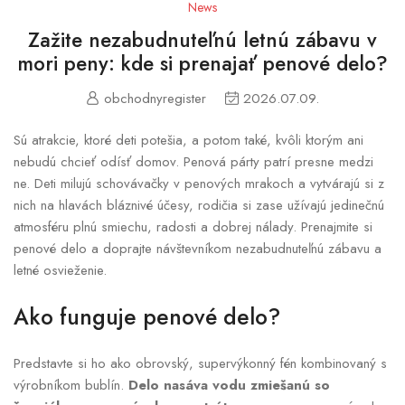
News
Zažite nezabudnuteľnú letnú zábavu v
mori peny: kde si prenajať penové delo?
obchodnyregister
2026.07.09.
Sú atrakcie, ktoré deti potešia, a potom také, kvôli ktorým ani
nebudú chcieť odísť domov. Penová párty patrí presne medzi
ne. Deti milujú schovávačky v penových mrakoch a vytvárajú si z
nich na hlavách bláznivé účesy, rodičia si zase užívajú jedinečnú
atmosféru plnú smiechu, radosti a dobrej nálady. Prenajmite si
penové delo a doprajte návštevníkom nezabudnuteľnú zábavu a
letné osvieženie.
Ako funguje penové delo?
Predstavte si ho ako obrovský, supervýkonný fén kombinovaný s
výrobníkom bublín.
Delo nasáva vodu zmiešanú so