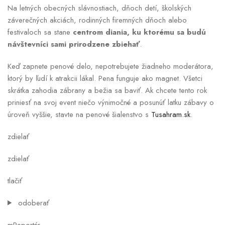
Na letných obecných slávnostiach, dňoch detí, školských
záverečných akciách, rodinných firemných dňoch alebo
festivaloch sa stane
centrom diania, ku ktorému sa budú
návštevníci sami prirodzene zbiehať
.
Keď zapnete penové delo, nepotrebujete žiadneho moderátora,
ktorý by ľudí k atrakcii lákal. Pena funguje ako magnet. Všetci
skrátka zahodia zábrany a bežia sa baviť. Ak chcete tento rok
priniesť na svoj event niečo výnimočné a posunúť latku zábavy o
úroveň vyššie, stavte na penové šialenstvo s
Tusahram.sk
.
zdielať
zdielať
tlačiť
odoberať
mReportér