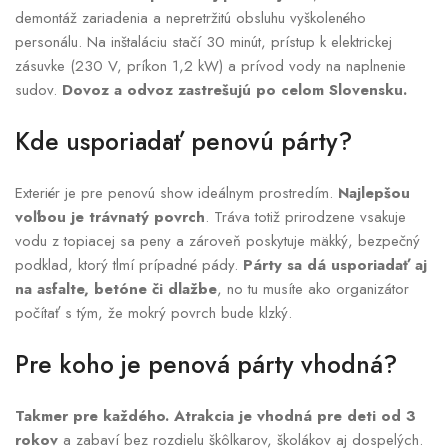
demontáž zariadenia a nepretržitú obsluhu vyškoleného
personálu. Na inštaláciu stačí 30 minút, prístup k elektrickej
zásuvke (230 V, príkon 1,2 kW) a prívod vody na naplnenie
sudov.
Dovoz a odvoz zastrešujú po celom Slovensku.
Kde usporiadať penovú párty?
Exteriér je pre penovú show ideálnym prostredím.
Najlepšou
voľbou je trávnatý povrch
. Tráva totiž prirodzene vsakuje
vodu z topiacej sa peny a zároveň poskytuje mäkký, bezpečný
podklad, ktorý tlmí prípadné pády.
Párty sa dá usporiadať aj
na asfalte, betóne či dlažbe
, no tu musíte ako organizátor
počítať s tým, že mokrý povrch bude klzký.
Pre koho je penová párty vhodná?
Takmer pre každého. Atrakcia je vhodná pre deti od 3
rokov
a zabaví bez rozdielu škôlkarov, školákov aj dospelých.