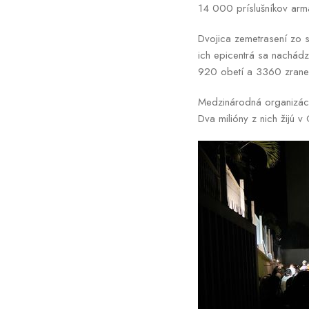
14 000 príslušníkov armá
Dvojica zemetrasení zo 
ich epicentrá sa nachádz
920 obetí a 3360 zranený
Medzinárodná organizáci
Dva milióny z nich žijú v