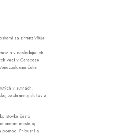
skami sa zintenzívňuje.
ímov a v nasledujúcich
ných vecí v Caracase
enezuelčania čelia
tých v sutinách.
kej zachrannej služby a
ko stovka často
vnomennom meste aj
na pomoc. Príbuzní a