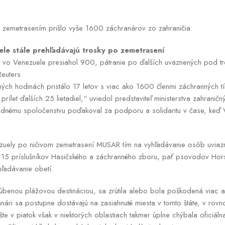
j zemetrasením prišlo vyše 1600 záchranárov zo zahraničia.
le stále prehľadávajú trosky po zemetrasení
 vo Venezuele presiahol 900, pátranie po ďalších uväznených pod tro
Reuters
ch hodinách pristálo 17 letov s viac ako 1600 členmi záchranných t
ílet ďalších 25 lietadiel,“ uviedol predstaviteľ ministerstva zahranič
odnému spoločenstvu poďakoval za podporu a solidaritu v čase, keď V
zuely po ničivom zemetrasení MUSAR tím na vyhľadávanie osôb uviaznu
 15 príslušníkov Hasičského a záchranného zboru, päť psovodov Hors
hľadávanie obetí.
ľúbenou plážovou destináciou, sa zrútila alebo bola poškodená viac a
ári sa postupne dostávajú na zasiahnuté miesta v tomto štáte, v ro
te v piatok však v niektorých oblastiach takmer úplne chýbala oficiál