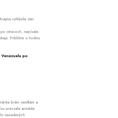
rajina vyhlásila stav
 po otrasoch, napísala
skajú. Približne o hodinu
: Venezuela po
mávka bráni sanitkám a
sťou prevzala armáda.
olo nasadených