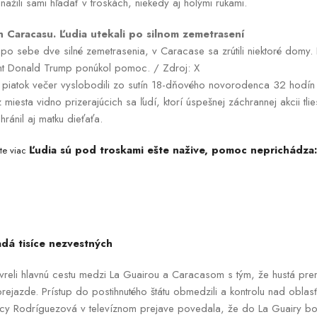
ažili sami hľadať v troskách, niekedy aj holými rukami.
ch Caracasu. Ľudia utekali po silnom zemetrasení
 po sebe dve silné zemetrasenia, v Caracase sa zrútili niektoré domy. K
nt Donald Trump ponúkol pomoc. / Zdroj: X
v piatok večer vyslobodili zo sutín 18-dňového novorodenca 32 hodín
miesta vidno prizerajúcich sa ľudí, ktorí úspešnej záchrannej akcii tlie
ránil aj matku dieťaťa.
Ľudia sú pod troskami ešte nažive, pomoc neprichádza
jte viac
adá tisíce nezvestných
vreli hlavnú cestu medzi La Guairou a Caracasom s tým, že hustá pre
ejazde. Prístup do postihnutého štátu obmedzili a kontrolu nad obla
cy Rodríguezová v televíznom prejave povedala, že do La Guairy b