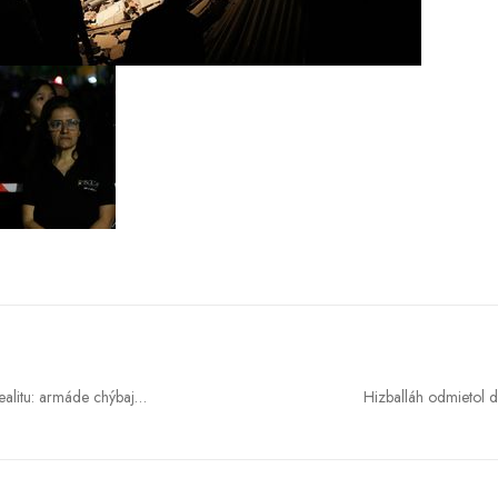
alitu: armáde chýbajú
Hizballáh odmietol 
 návrat povinnej služby
kapitulácii a varuj