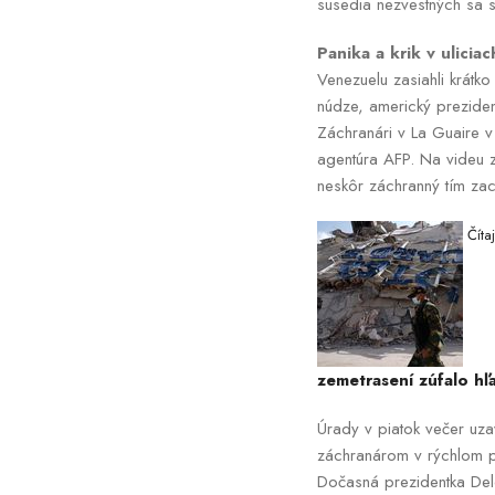
susedia nezvestných sa sn
Panika a krik v ulicia
Venezuelu zasiahli krátko
núdze, americký prezide
Záchranári v La Guaire 
agentúra AFP. Na videu z 
neskôr záchranný tím zach
Číta
zemetrasení zúfalo hľ
Úrady v piatok večer uza
záchranárom v rýchlom pr
Dočasná prezidentka Del