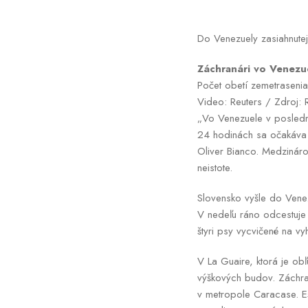
Do Venezuely zasiahnute
Záchranári vo Venezue
Počet obetí zemetrasenia
Video: Reuters / Zdroj: 
„Vo Venezuele v posledný
24 hodinách sa očakáva pr
Oliver Bianco. Medzinár
neistote.
Slovensko vyšle do Vene
V nedeľu ráno odcestuje
štyri psy vycvičené na vy
V La Guaire, ktorá je ob
výškových budov. Záchran
v metropole Caracase. Eš