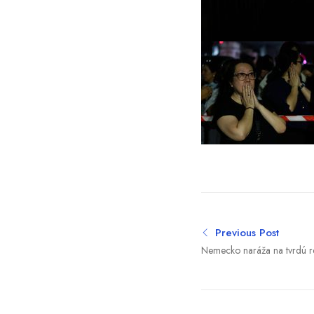
Previous Post
Nemecko naráža na tvrdú re
desaťtisíce vojakov, v hre je