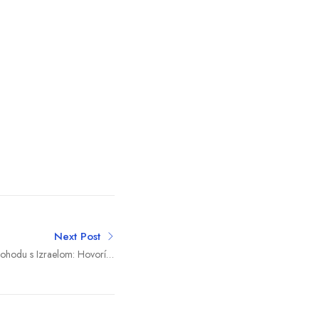
Next Post
dohodu s Izraelom: Hovorí o
e pred prekročením červených
čiar