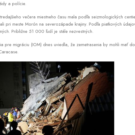
dy a polície.
stredajšieho večera miestneho času mala podľa seizmologických centi
ali pri meste Morón na severozápade krajiny. Podľa piatkových údajov
ch. Približne 51 000 ľudí je stále nezvestných.
a pre migráciu (IOM) dnes uviedla, že zemetrasenia by mohli mať dos
 Caracase.