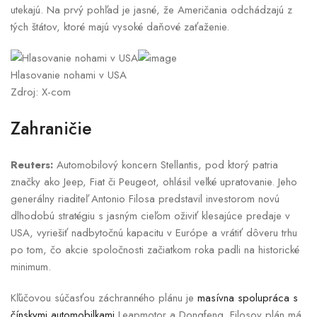
utekajú. Na prvý pohľad je jasné, že Američania odchádzajú z
tých štátov, ktoré majú vysoké daňové zaťaženie.
Hlasovanie nohami v USA
Zdroj: X-com
Zahraničie
Reuters:
Automobilový koncern Stellantis, pod ktorý patria
značky ako Jeep, Fiat či Peugeot, ohlásil veľké upratovanie. Jeho
generálny riaditeľ Antonio Filosa predstavil investorom novú
dlhodobú stratégiu s jasným cieľom oživiť klesajúce predaje v
USA, vyriešiť nadbytočnú kapacitu v Európe a vrátiť dôveru trhu
po tom, čo akcie spoločnosti začiatkom roka padli na historické
minimum.
Kľúčovou súčasťou záchranného plánu je
masívna spolupráca s
čínskymi automobilkami
Leapmotor a Dongfeng. Filosov plán má