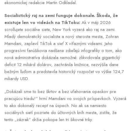
ekonomickej redakcie Martin Odkladal.
Socialistický raj na zemi funguje dokonale. Škoda, že
existuje len vo videách na TikToku:
Ak v máji 2026
scrollujete sociálne siete, New York vyzerá ako raj na zemi.
Mladý demokratický socialista a nový starosta mesta, Zohran
Mamdani, zaplavil TikTok a sieť X víťaznými videami. Jeho
progresívni fanúšikovia nadšene zdieľajú infografiky o tom, ako
nová administratíva dokázala nemožné: zlikvidovala gigantický
deficit 12 miliárd dolárov, zachránila knižnice, nezvýšila dane
bežným ľuďom a predstavila historický rozpočet vo výške 124,7
miliardy USD.
„Dokázali sme to bez škrtov a bez uťahovania opaskov pre
pracujúcu triedu!“ hrmí Mamdani vo svojich príspevkoch. Vyzerá
to ako dokonalý recept na úspech. No ak sa namiesto
sociálnych sietí pozriete do účtovných kníh mesta, zistíte, že
tento „zázrak“ držia pokope len tri šikovné triky.