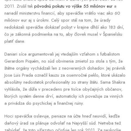
2011. Zrušil tak
pôvodnú pokutu vo výške 55 miliónov eur
a
nariadil ministerstvu financií, aby speváčke vrátilo viac ako 60
miliónov eur aj s úrokmi. Celý spor stál na tom, že úrady
nedokázali speváčke dokázať pobyt v krajine dlhší ako 183 dní,
čo je zákonná podmienka na to, aby človek musel v Španielsku
platiť dane.
Daniari síce argumentovali jej vtedajším vzťahom s futbalistom
Gerardom Piquém, no súd obvinenia zmietol zo stola s tým, že
štátne orgány vychádzali len z neoverených dohadov. Jej právnik
Jose Luis Prada označil kauzu za osemročné peklo, ktoré ukázalo
absolútny nedostatok profesionality zo strany štátu. Sama Shakira
vyhlásila, že dúfa v precedens pre tisíce obyčajných občanov,
ktorých systém denne drví, automaticky ich považuje za vinných
a privádza do psychickej a finančnej ruiny.
Hoci speváčka oslavuje, peniaze na účte hneď neuvidí, keďže
daňový úrad sa plánuje odvolať na Najvyšší súd. Netreba tiež
zabúdať, že toto víťazstvo očisťuje len rok 2011. Za neskoršie