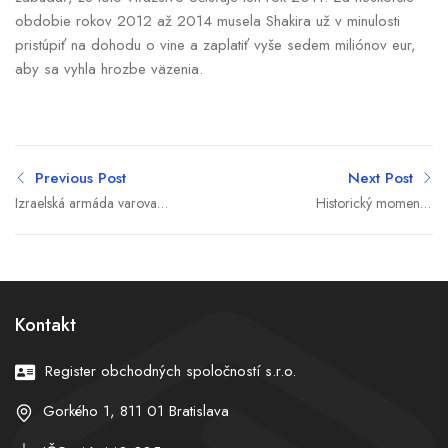
obdobie rokov 2012 až 2014 musela Shakira už v minulosti
pristúpiť na dohodu o vine a zaplatiť vyše sedem miliónov eur,
aby sa vyhla hrozbe väzenia.
Previous Post
Next Post
Izraelská armáda varovala
Historický moment v
ľudí v južnom Libanone,
Štrasburgu: EÚ udelila
plánuje útoky na Hizballáh
nové ocenenia, jednu z
ocenených však pri
prejave vypískali
Kontakt
Register obchodných spoločností s.r.o.
Gorkého 1, 811 01 Bratislava