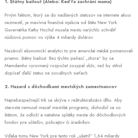
1. Štátny bailout (Alebo: Keď ťa zachráni mama)
Prvým faktom, ktorý sa do nadšených statusov na internete akosi
nezmestil, je masívna finančná injekcia od štátu New York.
Guvernérka Kathy Hochul musela mestu narýchlo schváliť
núdzovú pomoc vo výške 4 miliardy dolárov.
Nezávislí ekonomickí analytici to pre americké médiá pomenovali
priamo: štátny bailout. Bez týchto peňazí „zhora“ by sa
Mamdaniho vyrovnaný rozpočet zosypal skôr, než by stihol
dopísať ďalší status na sociálnych sieťach.
2. Hazard s dôchodkami mestských zamestnancov
Najnebezpečnejší trik sa ukrýva v reštrukturalizácii dlhu. Aby
starosta nemusel mazať mestské programy, dohodol sa so
štátom, že odloží a natiahne splátky mesta do dôchodkových
fondov pre učiteľov, policajtov či úradníkov.
Vďaka tomu New York pre tento rok „ušetril“ 1,64 miliardy