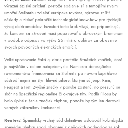
výraznú ázijskú príchuť, pretože spájanie síl s tamojšími rivalmi
umožní Stellantisu zdieľať európske továrne, výrazne znížiť
náklady a získať pokročilé technologické know-how pre rýchlejší
vývoj elektromobilov. Investori tento krok vítajú, no pripomínajú,
že koncern sa zároveň musí popasovať s obrovským bremenom
v podobe odpisov vo výške 26 miliárd dolárov za okresanie
svojich pôvodných elektrických ambícií.
Veľké upratovanie čaká aj obrie portfólio štrnástich značiek, ktoré
je najväčšie v celom autopriemysle. Namiesto doterajšieho
rovnomerného financovania sa Stellantis po novom kapitálovo
sústredí najmä na štyri hlavné piliere, ktorými sú Jeep, Ram,
Peugeot a Fiat. Zvyšné značky v ponuke zostanú, no presunú sa
skôr na špecifické regionálne či okrajové trhy. Podľa Filosu by
bolo úplné rušenie značiek chybou, pretože by tým len darovali
verných zákazníkov konkurencii.
Reuters:
Španielsky vrchný súd definitívne oslobodil kolumbijskú
speváčku Shakiru spod obvinení z daňových podvodov za rok