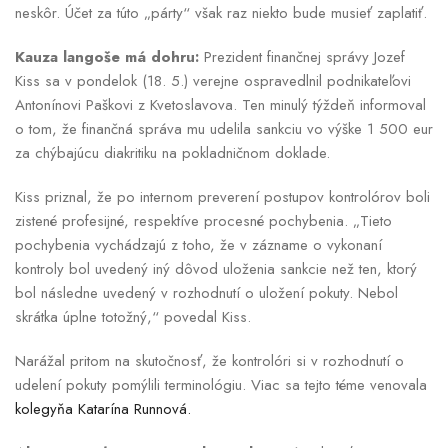
neskôr. Účet za túto „párty“ však raz niekto bude musieť zaplatiť.
Kauza langoše má dohru:
Prezident finančnej správy Jozef
Kiss sa v pondelok (18. 5.) verejne ospravedlnil podnikateľovi
Antonínovi Paškovi z Kvetoslavova. Ten minulý týždeň informoval
o tom, že finančná správa mu udelila sankciu vo výške 1 500 eur
za chýbajúcu diakritiku na pokladničnom doklade.
Kiss priznal, že po internom preverení postupov kontrolórov boli
zistené profesijné, respektíve procesné pochybenia. „Tieto
pochybenia vychádzajú z toho, že v zázname o vykonaní
kontroly bol uvedený iný dôvod uloženia sankcie než ten, ktorý
bol následne uvedený v rozhodnutí o uložení pokuty. Nebol
skrátka úplne totožný,“ povedal Kiss.
Narážal pritom na skutočnosť, že kontrolóri si v rozhodnutí o
udelení pokuty pomýlili terminológiu. Viac sa tejto téme venovala
kolegyňa Katarína Runnová.