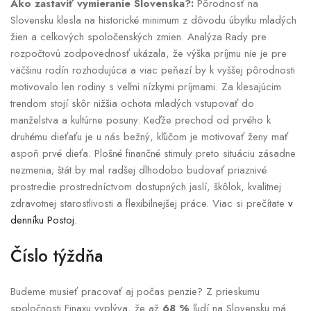
Ako zastaviť vymieranie Slovenska?:
Pôrodnosť na
Slovensku klesla na historické minimum z dôvodu úbytku mladých
žien a celkových spoločenských zmien. Analýza Rady pre
rozpočtovú zodpovednosť ukázala, že výška príjmu nie je pre
väčšinu rodín rozhodujúca a viac peňazí by k vyššej pôrodnosti
motivovalo len rodiny s veľmi nízkymi príjmami. Za klesajúcim
trendom stojí skôr nižšia ochota mladých vstupovať do
manželstva a kultúrne posuny. Keďže prechod od prvého k
druhému dieťaťu je u nás bežný, kľúčom je motivovať ženy mať
aspoň prvé dieťa. Plošné finančné stimuly preto situáciu zásadne
nezmenia; štát by mal radšej dlhodobo budovať priaznivé
prostredie prostredníctvom dostupných jaslí, škôlok, kvalitnej
zdravotnej starostlivosti a flexibilnejšej práce. Viac si prečítate
v
denníku Postoj.
Číslo týždňa
Budeme musieť pracovať aj počas penzie? Z prieskumu
spoločnosti Finaxu vyplýva, že až
68 %
ľudí na Slovensku má