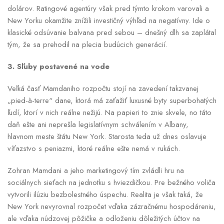
dolárov. Ratingové agentúry však pred týmto krokom varovali a
New Yorku okamžite znížili investičný výhľad na negatívny. Ide o
klasické odsúvanie balvana pred sebou – dnešný dlh sa zaplátal
tým, že sa prehodil na plecia budúcich generácií.
3. Sľuby postavené na vode
Veľká časť Mamdaniho rozpočtu stojí na zavedení takzvanej
„pied-à-terre“ dane, ktorá má zaťažiť luxusné byty superbohatých
ľudí, ktorí v nich reálne nežijú. Na papieri to znie skvele, no táto
daň ešte ani neprešla legislatívnym schválením v Albany,
hlavnom meste štátu New York. Starosta teda už dnes oslavuje
víťazstvo s peniazmi, ktoré reálne ešte nemá v rukách.
Zohran Mamdani a jeho marketingový tím zvládli hru na
sociálnych sieťach na jednotku s hviezdičkou. Pre bežného voliča
vytvorili ilúziu bezbolestného úspechu. Realita je však taká, že
New York nevyrovnal rozpočet vďaka zázračnému hospodáreniu,
ale vďaka núdzovej pôžičke a odloženiu dôležitých účtov na