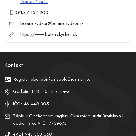
Zobraziť trasu
0915 / 152 200
botanickydvor@botanickydvor.sk
https://www.botanickydvor.sk
Kontakt
Register obchodných spoločností s.r.o.
Gorkého 1, 811 01 Bratislava
IČO: 46 440 305
Zápis v Obchodnom registri Okresného súdu Bratislava I,
oddiel: Sro, Vl.č.: 77396/B
+421 948 858 060