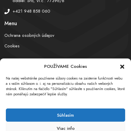
oddiel: Sro, Vl.č.: 77396/B
+421 948 858 060
Menu
Ochrana osobných údajov
Cookies
POUŽÍVAME Cookies
© obchodnyregister.com – All rights reserved
Na našej webstránke používame súbory cookies na zaistenie funkčnosti webu
a s vaším súhlasom o. i. aj na personalizáciu obsahu našich webových
stránok. Kliknutím na tlačidlo "Súhlasím" súhlasíte s používaním cookies, ktoré
nám pomáhajú zabezpečiť lepšie služby.
Súhlasím
Viac info