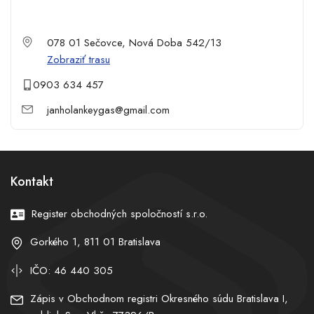
078 01 Sečovce, Nová Doba 542/13
Zobraziť trasu
0903 634 457
janholankeygas@gmail.com
Kontakt
Register obchodných spoločností s.r.o.
Gorkého 1, 811 01 Bratislava
IČO: 46 440 305
Zápis v Obchodnom registri Okresného súdu Bratislava I,