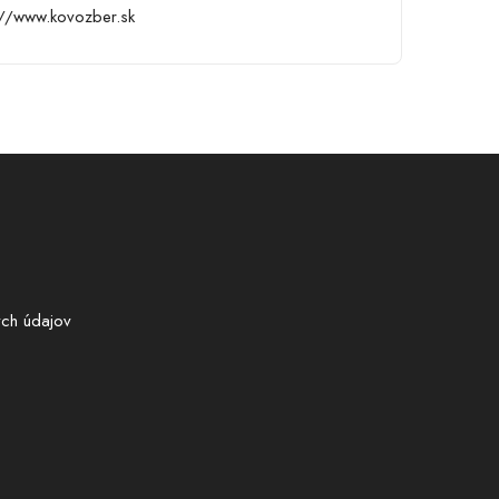
://www.kovozber.sk
ch údajov