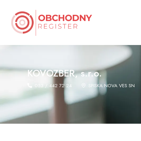
KOVOZBER, s.r.o.
053 / 442 72 24
SPISKA NOVA VES SN