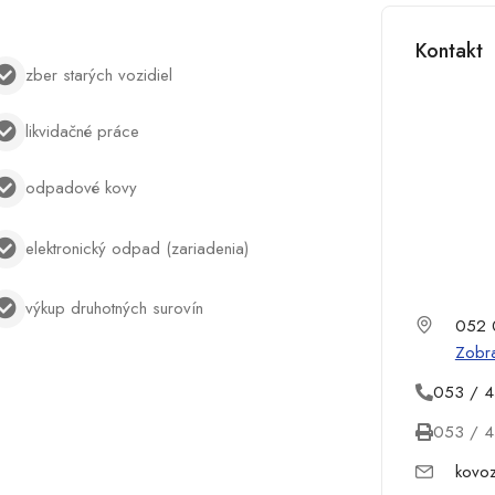
Kontakt
zber starých vozidiel
likvidačné práce
odpadové kovy
elektronický odpad (zariadenia)
výkup druhotných surovín
052 0
Zobra
053 / 4
053 / 4
kovo