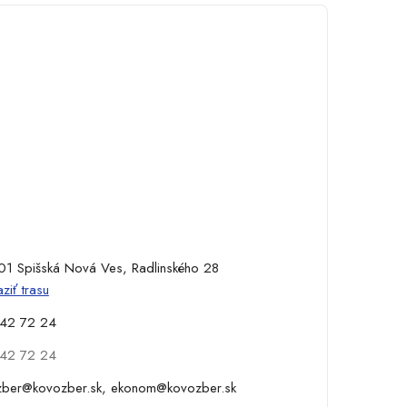
1 Spišská Nová Ves, Radlinského 28
ziť trasu
42 72 24
42 72 24
zber@kovozber.sk, ekonom@kovozber.sk