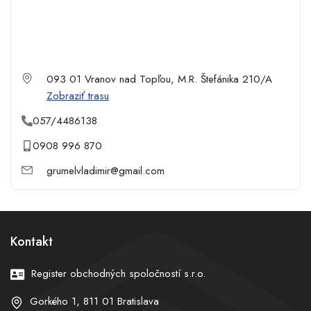
093 01 Vranov nad Topľou, M.R. Štefánika 210/A
Zobraziť trasu
057/4486138
0908 996 870
grumelvladimir@gmail.com
Kontakt
Register obchodných spoločností s.r.o.
Gorkého 1, 811 01 Bratislava