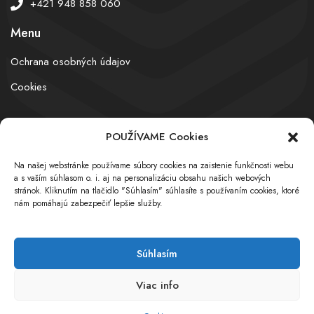
+421 948 858 060
Menu
Ochrana osobných údajov
Cookies
POUŽÍVAME Cookies
© obchodnyregister.com – All rights reserved
Na našej webstránke používame súbory cookies na zaistenie funkčnosti webu
a s vaším súhlasom o. i. aj na personalizáciu obsahu našich webových
stránok. Kliknutím na tlačidlo "Súhlasím" súhlasíte s používaním cookies, ktoré
nám pomáhajú zabezpečiť lepšie služby.
Súhlasím
Viac info