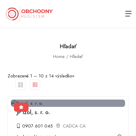
Hľadať
Home
Hľadať
Zobrazené
1
–
10
z 14 výsledkov
JP izol, s. r. o.
0907 601 045
CADCA CA