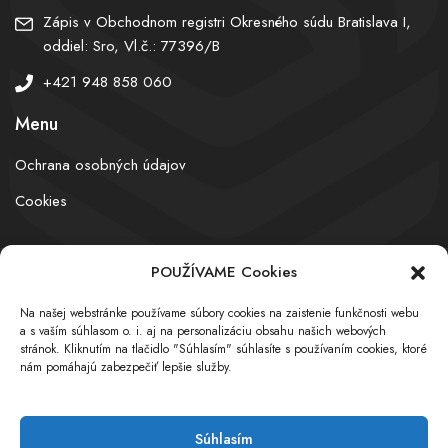
Zápis v Obchodnom registri Okresného súdu Bratislava I,
oddiel: Sro, Vl.č.: 77396/B
+421 948 858 060
Menu
Ochrana osobných údajov
Cookies
POUŽÍVAME Cookies
© obchodnyregister.com – All rights reserved
Na našej webstránke používame súbory cookies na zaistenie funkčnosti webu
a s vaším súhlasom o. i. aj na personalizáciu obsahu našich webových
stránok. Kliknutím na tlačidlo "Súhlasím" súhlasíte s používaním cookies, ktoré
nám pomáhajú zabezpečiť lepšie služby.
Súhlasím