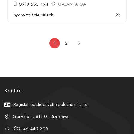
0918 653 494
GALANTA GA
hydroizolácie striech
1
2
Kontakt
Register obchodných spoločností s.r.o.
Gorkého 1, 811 01 Bratislava
IČO: 46 440 305